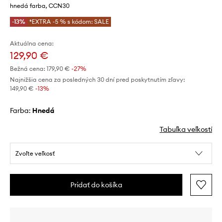
hnedá farba, CCN30
-13%
*EXTRA -5 % s kódom: SALE
Aktuálna cena:
129,90 €
Bežná cena:
179,90 €
-27%
Najnižšia cena za posledných 30 dní pred poskytnutím zľavy:
149,90 €
 -13%
Farba:
hnedá
Tabuľka veľkostí
Zvoľte veľkosť
Pridať do košíka