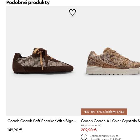
Podobné produkty
*EXTRA -5 % s kódom: SALE
Coach Coach Soft Sneaker With Signature Jacquard dámske tenisky
Aktuálna cena:
149,90 €
209,90 €
Bežná cena:
294,90 €
Najnižšia cena:
219,90 €