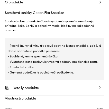
O produkte
Semišové tenisky Coach Flat Sneaker
Športová obuv z kolekcie Coach vyrobená spojením semišovej a
prírodnej kože. Ľahký a pohodlný model ideálny na každodenné
nosenie.
- Ploché šnúrky eliminujú tlakové body na klenbe chodidla, zaisťujú
dobré padnutie a pohodlie pri nosení.
- Zaoblená, jemne spevnená špička.
- Vystužená päta poskytuje výbornú podporu pre členok a pätu.
- Komfortné vnútro.
- Gumená podrážka je odolná voči poškodeniu.
Detaily produktu
Vlastnosti produktu
Profil
nízky