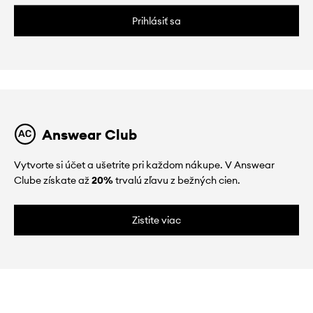
Prihlásiť sa
Answear Club
Vytvorte si účet a ušetrite pri každom nákupe. V Answear
Clube získate až
20%
trvalú zľavu z bežných cien.
Zistite viac