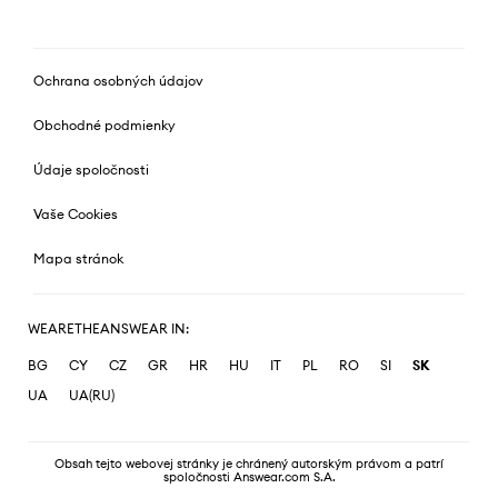
Ochrana osobných údajov
Obchodné podmienky
Údaje spoločnosti
Vaše Cookies
Mapa stránok
WEARETHEANSWEAR IN:
BG
CY
CZ
GR
HR
HU
IT
PL
RO
SI
SK
UA
UA(RU)
Obsah tejto webovej stránky je chránený autorským právom a patrí
spoločnosti Answear.com S.A.