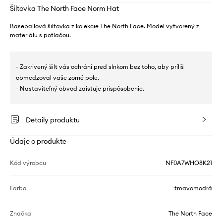
Šiltovka The North Face Norm Hat
Baseballová šiltovka z kolekcie The North Face. Model vytvorený z
materiálu s potlačou.
- Zakrivený šilt vás ochráni pred slnkom bez toho, aby príliš
obmedzoval vaše zorné pole.
- Nastaviteľný obvod zaisťuje prispôsobenie.
Detaily produktu
Údaje o produkte
Kód výrobcu
NF0A7WHO8K21
Farba
tmavomodrá
Značka
The North Face