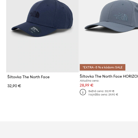
*EXTRA -5 % s kódom: SALE
Šiltovka The North Face HORIZ
Šiltovka The North Face
Aktuálna cena:
28,99 €
32,90 €
Bežná cena:
33,99 €
Najnižšia cena:
29,90 €