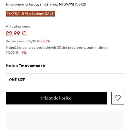
tmavomodrá farba, s nášivkou, NF0A7WHO8K21
*EXTRA -5 % s kódom: SALE
Aktuálna cena:
22,99 €
Bežná cena:
29,90 €
-23%
Najnižšia cena za posledných 30 dní pred poskytnutím zľavy:
23,99 €
 -4%
Farba:
tmavomodrá
ONE SIZE
Pridať do košíka