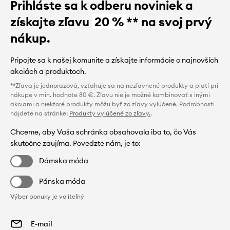
Prihláste sa k odberu noviniek a
získajte zľavu
20 %
** na svoj prvý
nákup.
Pripojte sa k našej komunite a získajte informácie o najnovších
akciách a produktoch.
**Zľava je jednorazová, vzťahuje sa na nezľavnené produkty a platí pri
nákupe v min. hodnote 80 €. Zľavu nie je možné kombinovať s inými
akciami a niektoré produkty môžu byť zo zľavy vylúčené. Podrobnosti
nájdete na stránke:
Produkty vylúčené zo zľavy.
.
Chceme, aby Vaša schránka obsahovala iba to, čo Vás
skutočne zaujíma. Povedzte nám, je to:
Dámska móda
Pánska móda
Výber ponuky je voliteľný