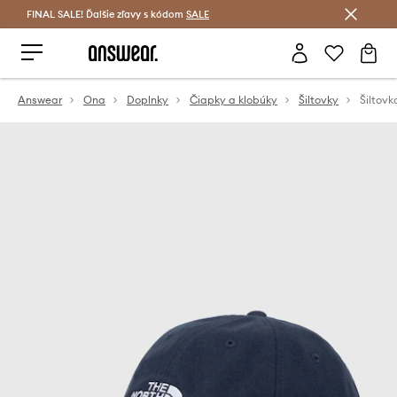
FINAL SALE! Ďalšie zľavy s kódom
Šetrite s Answear Club >
SALE
Answear
Ona
Doplnky
Čiapky a klobúky
Šiltovky
Šiltov