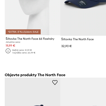
*EXTRA -5 % s kódom: SALE
Šiltovka The North Face 66 Flashdry
Šiltovka The North Face
Aktuálna cena:
19,99 €
32,90 €
Bežná cena:
31,99 €
Najnižšia cena:
20,99 €
Objavte produkty The North Face