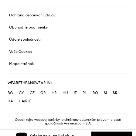
Ochrana osobných údajov
Obchodné podmienky
Údaje spoločnosti
Vaše Cookies
Mapa stránok
WEARETHEANSWEAR IN:
BG
CY
CZ
GR
HR
HU
IT
PL
RO
SI
SK
UA
UA(RU)
Obsah tejto webovej stránky je chránený autorským právom a patrí
spoločnosti Answear.com S.A.