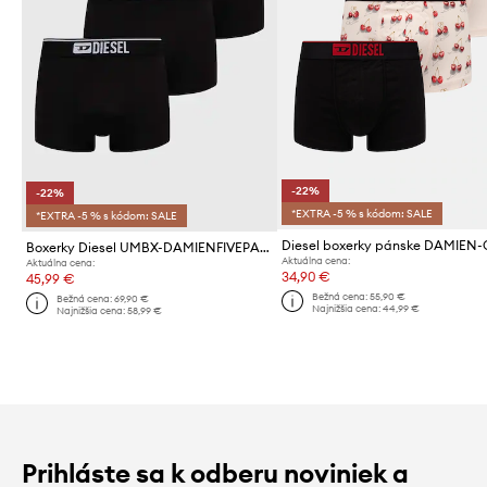
-22%
-22%
*EXTRA -5 % s kódom: SALE
*EXTRA -5 % s kódom: SALE
Boxerky Diesel UMBX-DAMIENFIVEPACK 5-pak
Aktuálna cena:
Aktuálna cena:
34,90 €
45,99 €
Bežná cena:
55,90 €
Bežná cena:
69,90 €
Najnižšia cena:
44,99 €
Najnižšia cena:
58,99 €
Prihláste sa k odberu noviniek a