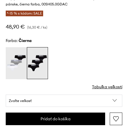
pánske, čierna farba, 00SH05.0GDAC
*-15 % s kódom: SALE
48,90 €
(16,30 € / ks)
Farba:
čierna
Tabuľka veľkostí
Zvoľte veľkosť
Pridať do košíka