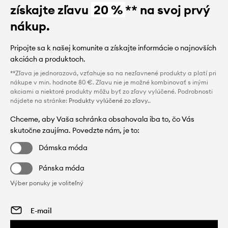
získajte zľavu
20 %
** na svoj prvý
nákup.
Pripojte sa k našej komunite a získajte informácie o najnovších
akciách a produktoch.
**Zľava je jednorazová, vzťahuje sa na nezľavnené produkty a platí pri
nákupe v min. hodnote 80 €. Zľavu nie je možné kombinovať s inými
akciami a niektoré produkty môžu byť zo zľavy vylúčené. Podrobnosti
nájdete na stránke:
Produkty vylúčené zo zľavy.
.
Chceme, aby Vaša schránka obsahovala iba to, čo Vás
skutočne zaujíma. Povedzte nám, je to:
Dámska móda
Pánska móda
Výber ponuky je voliteľný