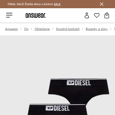
FINAL SALE! Ďalšie zľavy s kódom
Šetrite s Answear Club >
SALE
Answear
On
Oblečenie
Spodná bielizeň
Boxerky a slipy