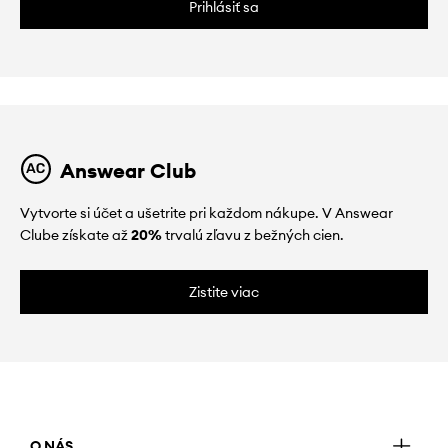
Prihlásiť sa
Answear Club
Vytvorte si účet a ušetrite pri každom nákupe. V Answear
Clube získate až
20%
trvalú zľavu z bežných cien.
Zistite viac
O NÁS