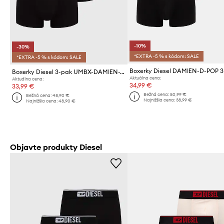
-10%
-30%
*EXTRA -5 % s kódom: SALE
*EXTRA -5 % s kódom: SALE
Boxerky Diesel DAMIEN-D-POP 
Boxerky Diesel 3-pak UMBX-DAMIEN-THREE pak BOXERS
Aktuálna cena:
Aktuálna cena:
34,99 €
33,99 €
Bežná cena:
50,99 €
Bežná cena:
48,90 €
Najnižšia cena:
38,99 €
Najnižšia cena:
48,90 €
Objavte produkty Diesel