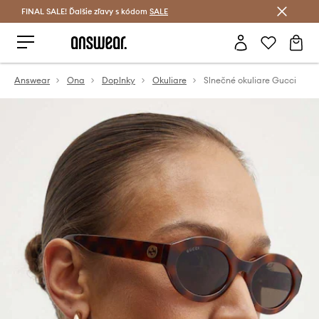
FINAL SALE! Ďalšie zľavy s kódom
Šetrite s Answear Club >
SALE
Answear
Ona
Doplnky
Okuliare
Slnečné okuliare Gucci