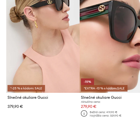
-15%
*-25 % s kódom: SALE
*EXTRA -10 % s kódom:SALE
Slnečné okuliare Gucci
Slnečné okuliare Gucci
Aktuálna cena:
379,90 €
279,90 €
Bežná cena:
419,90 €
Najnižšia cena:
329,90 €