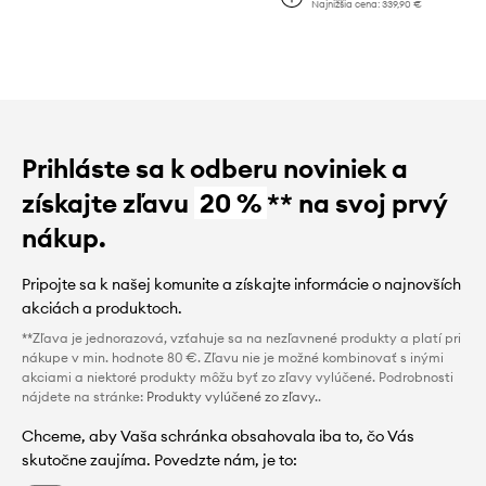
Najnižšia cena:
339,90 €
Prihláste sa k odberu noviniek a
získajte zľavu
20 %
** na svoj prvý
nákup.
Pripojte sa k našej komunite a získajte informácie o najnovších
akciách a produktoch.
**Zľava je jednorazová, vzťahuje sa na nezľavnené produkty a platí pri
nákupe v min. hodnote 80 €. Zľavu nie je možné kombinovať s inými
akciami a niektoré produkty môžu byť zo zľavy vylúčené. Podrobnosti
nájdete na stránke:
Produkty vylúčené zo zľavy.
.
Chceme, aby Vaša schránka obsahovala iba to, čo Vás
skutočne zaujíma. Povedzte nám, je to: