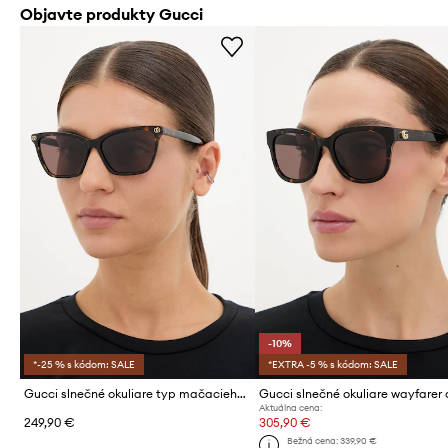
Objavte produkty Gucci
-10%
*-25 % s kódom: SALE
*EXTRA -5 % s kódom: SALE
Gucci slnečné okuliare typ mačacieho oka dámske
Aktuálna cena:
249,90 €
305,90 €
Bežná cena:
339,90 €