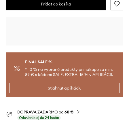
Pridať do košíka
FINAL SALE %
*-10 % na vybrané produkty pri nákupe za min.
89 € s kódom: SALE. EXTRA -15 % v APLIKÁCII.
Stiahnuť aplikáciu
DOPRAVA ZADARMO od
60 €
Odoslanie aj do 24 hodín