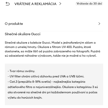
VRÁTENIE A REKLAMÁCIA
Vrátenie do 30 dní
O produkte
Slnečné okuliare Gucci
Slnečné okuliare z kolekcie Gucci. Model s jednofarebným sklom a
rámom z umelej hmoty. Okuliare s filtrom UV 400. Puzdro, ktoré
dostanete, sa môže líšiť od puzdra zobrazeného na fotografii. Puzdrá
sú odosielané náhodne výrobcom, takže nie je možné si ho vybrať.
- Tvar rámu: oválny.
- UV filter chráni citlivú dúhovku pred UVA a UVB lúčmi.
- Cat.3 (prepúšťa 8-18% svetla) - najbežnejšia kategória
odtieňového filtra a najuniverzálnejšia. Okuliare s kategóriou 3 sú
ako stvorené na slnečné dni pri každodennom používaní a počas
výletu do horúcich krajín.