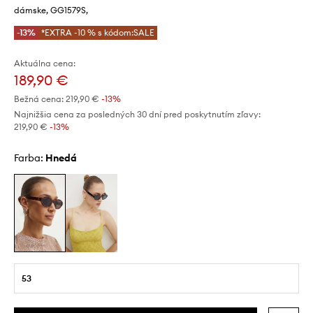
dámske, GG1579S,
-13%
*EXTRA -10 % s kódom:SALE
Aktuálna cena:
189,90 €
Bežná cena:
219,90 €
-13%
Najnižšia cena za posledných 30 dní pred poskytnutím zľavy:
219,90 €
 -13%
Farba:
hnedá
53