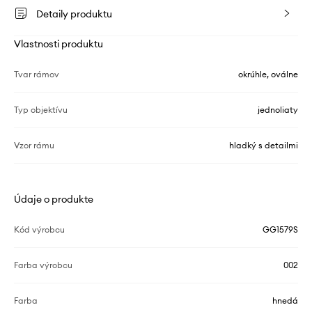
Detaily produktu
Vlastnosti produktu
Tvar rámov
okrúhle, oválne
Typ objektívu
jednoliaty
Vzor rámu
hladký s detailmi
Údaje o produkte
Kód výrobcu
GG1579S
Farba výrobcu
002
Farba
hnedá