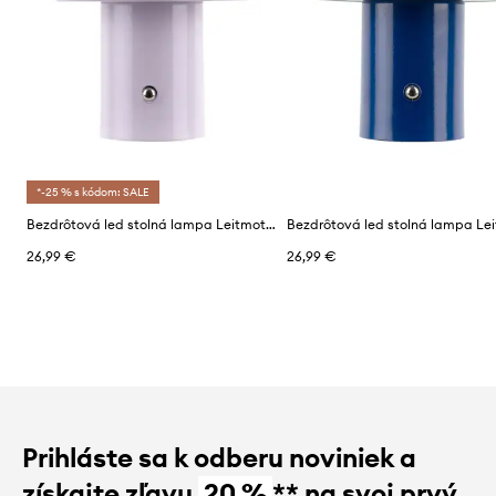
*-25 % s kódom: SALE
Bezdrôtová led stolná lampa Leitmotiv Retro Seta 12,5 x 15 cm
26,99 €
26,99 €
Prihláste sa k odberu noviniek a
získajte zľavu
20 %
** na svoj prvý