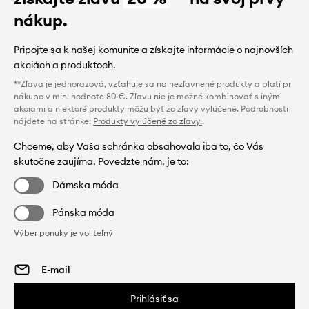
nákup.
Pripojte sa k našej komunite a získajte informácie o najnovších
akciách a produktoch.
**Zľava je jednorazová, vzťahuje sa na nezľavnené produkty a platí pri
nákupe v min. hodnote 80 €. Zľavu nie je možné kombinovať s inými
akciami a niektoré produkty môžu byť zo zľavy vylúčené. Podrobnosti
nájdete na stránke:
Produkty vylúčené zo zľavy.
.
Chceme, aby Vaša schránka obsahovala iba to, čo Vás
skutočne zaujíma. Povedzte nám, je to:
Dámska móda
Pánska móda
Výber ponuky je voliteľný
Prihlásiť sa