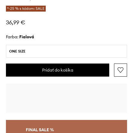
*-25 % s kódom: SALE
36,99 €
Farba:
fialová
ONE SIZE
Pridať do košíka
FINAL SALE %