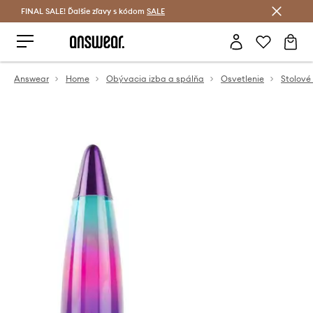
FINAL SALE! Ďalšie zľavy s kódom
Šetrite s Answear Club >
SALE
Answear
Home
Obývacia izba a spálňa
Osvetlenie
Stolové