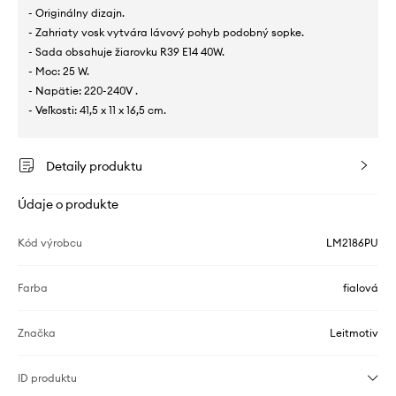
- Originálny dizajn.
- Zahriaty vosk vytvára lávový pohyb podobný sopke.
- Sada obsahuje žiarovku R39 E14 40W.
- Moc: 25 W.
- Napätie: 220-240V .
- Veľkosti: 41,5 x 11 x 16,5 cm.
Detaily produktu
Údaje o produkte
Kód výrobcu
LM2186PU
Farba
fialová
Značka
Leitmotiv
ID produktu