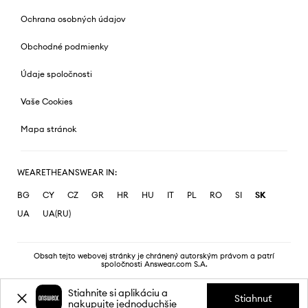
Ochrana osobných údajov
Obchodné podmienky
Údaje spoločnosti
Vaše Cookies
Mapa stránok
WEARETHEANSWEAR IN:
BG
CY
CZ
GR
HR
HU
IT
PL
RO
SI
SK
UA
UA(RU)
Obsah tejto webovej stránky je chránený autorským právom a patrí
spoločnosti Answear.com S.A.
Stiahnite si aplikáciu a
Stiahnuť
nakupujte jednoduchšie