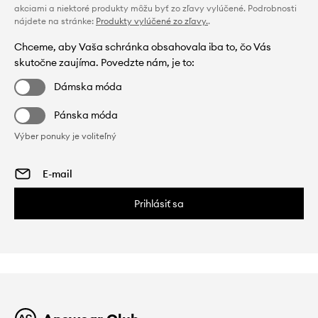
akciami a niektoré produkty môžu byť zo zľavy vylúčené. Podrobnosti
nájdete na stránke:
Produkty vylúčené zo zľavy.
.
Chceme, aby Vaša schránka obsahovala iba to, čo Vás
skutočne zaujíma. Povedzte nám, je to:
Dámska móda
Pánska móda
Výber ponuky je voliteľný
Prihlásiť sa