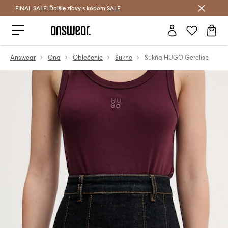
FINAL SALE! Ďalšie zľavy s kódom
Šetrite s Answear Club >
SALE
Answear
Ona
Oblečenie
Sukne
Sukňa HUGO Gerelise