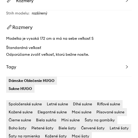
Rozmery
Strih modelu
:
rozšírený
Rozmery
Modelka je vysoká 172 cm a má na sebe veľkosť S
Štandardná veľkosť
Odporúčame zvoliť veľkosť, ktorú bežne nosíte.
Tagy
Dámske Oblečenie HUGO
Sukne HUGO
Spoločenské sukne
Letné sukne
Dlhé sukne
Rifľové sukne
Kožené sukne
Elegantné sukne
Maxi sukne
Plisované sukne
Čierne sukne
Biela sukňa
Mini sukne
Šaty na gombíky
Boho šaty
Pletené šaty
Biele šaty
Červené šaty
Letné šaty
Šaty na ramienka
Kožené šaty
Maxi šaty