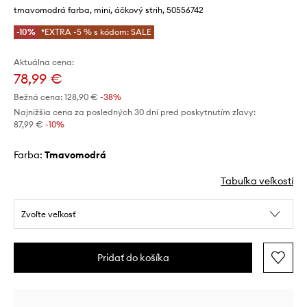
tmavomodrá farba, mini, áčkový strih, 50556742
-10%
*EXTRA -5 % s kódom: SALE
Aktuálna cena:
78,99 €
Bežná cena:
128,90 €
-38%
Najnižšia cena za posledných 30 dní pred poskytnutím zľavy:
87,99 €
 -10%
Farba:
tmavomodrá
Tabuľka veľkostí
Zvoľte veľkosť
Pridať do košíka