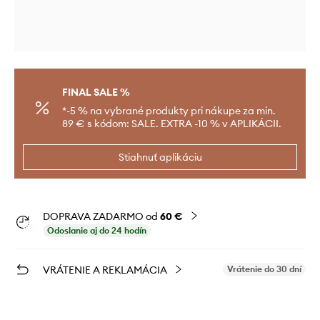
FINAL SALE %
*-5 % na vybrané produkty pri nákupe za min.
89 € s kódom: SALE. EXTRA -10 % v APLIKÁCII.
Stiahnuť aplikáciu
DOPRAVA ZADARMO od
60 €
Odoslanie aj do 24 hodín
VRÁTENIE A REKLAMÁCIA
Vrátenie do 30 dní