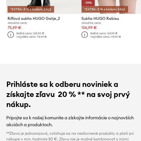
-10%
*EXTRA -5 % s kódom: SALE
*EXTRA -5 % s kódom: SALE
Rifľová sukňa HUGO Gatje_2
Sukňa HUGO Rabisu
Aktuálna cena:
Aktuálna cena:
75,99 €
106,99 €
Bežná cena:
128,90 €
Bežná cena:
169,95 €
Najnižšia cena:
78,99 €
Najnižšia cena:
119,90 €
Prihláste sa k odberu noviniek a
získajte zľavu
20 %
** na svoj prvý
nákup.
Pripojte sa k našej komunite a získajte informácie o najnovších
akciách a produktoch.
**Zľava je jednorazová, vzťahuje sa na nezľavnené produkty a platí pri
nákupe v min. hodnote 80 €. Zľavu nie je možné kombinovať s inými