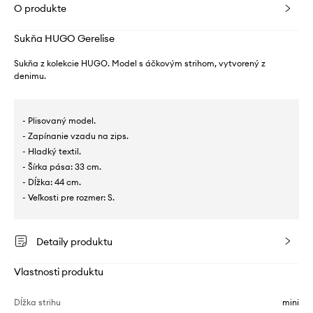
O produkte
Sukňa HUGO Gerelise
Sukňa z kolekcie HUGO. Model s áčkovým strihom, vytvorený z
denimu.
- Plisovaný model.
- Zapínanie vzadu na zips.
- Hladký textil.
- Šírka pása: 33 cm.
- Dĺžka: 44 cm.
- Veľkosti pre rozmer: S.
Detaily produktu
Vlastnosti produktu
Dĺžka strihu
mini