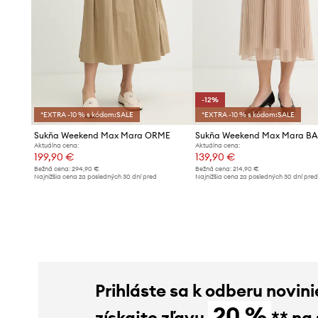
-12%
*EXTRA -10 % s kódom:SALE
*EXTRA -10 % s kódom:SALE
Sukňa Weekend Max Mara ORME
Sukňa Weekend Max Mara B
Aktuálna cena:
Aktuálna cena:
199,90 €
139,90 €
Bežná cena:
294,90 €
Bežná cena:
214,90 €
Najnižšia cena za posledných 30 dní pred
Najnižšia cena za posledných 30 dní pre
poskytnutím zľavy:
219,90 €
poskytnutím zľavy:
159,90 €
Prihláste sa k odberu novini
20 %
získajte zľavu
** na