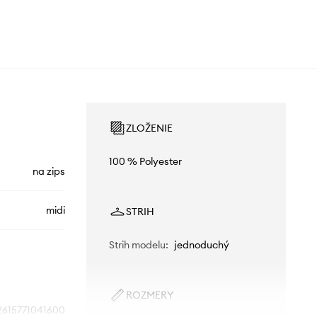
ZLOŽENIE
100 % Polyester
na zips
midi
STRIH
Strih modelu
:
jednoduchý
ROZMERY
2615771041600