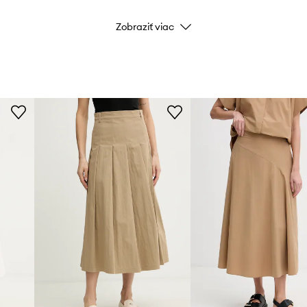
Zobraziť viac
anie a vyzliekanie.
Farba
Značka
Week
Výrobca
ID produktu