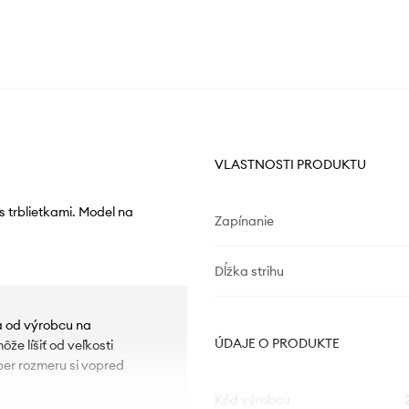
VLASTNOSTI PRODUKTU
 trblietkami. Model na
Zapínanie
Dĺžka strihu
ia od výrobcu na
ÚDAJE O PRODUKTE
e líšiť od veľkosti
ber rozmeru si vopred
Kód výrobcu