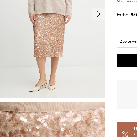
Najnižšia c
Farba:
b
Zvoľte ve
F
*