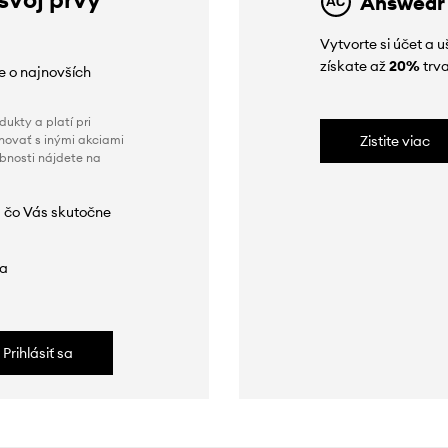
Answear
Vytvorte si účet a 
získate až
20%
trva
ie o najnovších
ukty a platí pri
novať s inými akciami
Zistite viac
obnosti nájdete na
 čo Vás skutočne
da
Prihlásiť sa