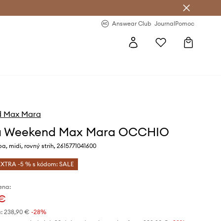
nswear Club >
-20 % na prvý nákup >
Answear Club
Journal
Pomoc
 Max Mara
a Weekend Max Mara OCCHIO
a, midi, rovný strih, 2615771041600
EXTRA -5 % s kódom: SALE
ena:
 €
:
238,90 €
-28%