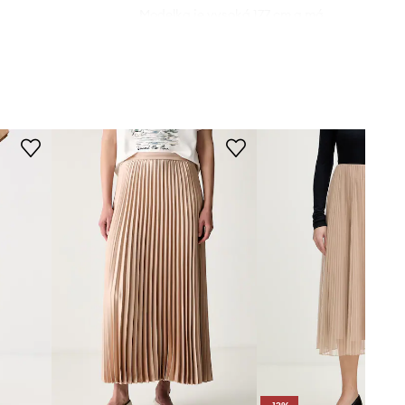
Modelka je vysoká 177 cm a má
na sebe veľkosť S
béžová
Štandardná veľkosť
Odporúčame zvoliť veľkosť, ktorú
end Max Mara
bežne nosíte.
Veľkosti uvedené v obchode boli
prepočítané na štandardnú európsku
tabuľku veľkostí. Na etikete
dodaného produktu sa nachádza
pôvodné označenie výrobcu.
Tabuľka veľkostí