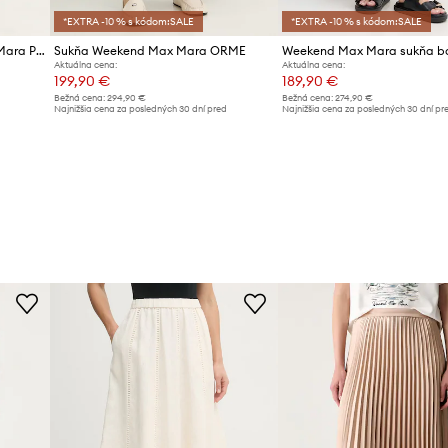
*EXTRA -10 % s kódom:SALE
*EXTRA -10 % s kódom:SALE
Ľanová sukňa Weekend Max Mara PIO
Sukňa Weekend Max Mara ORME
Aktuálna cena:
Aktuálna cena:
199,90 €
189,90 €
Bežná cena:
294,90 €
Bežná cena:
274,90 €
d
Najnižšia cena za posledných 30 dní pred
Najnižšia cena za posledných 30 dní pr
poskytnutím zľavy:
219,90 €
poskytnutím zľavy:
209,90 €