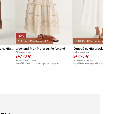
-10%
*EXTRA -10 % s kódom:SALE
*EXTRA -10 % s kódom:SALE
Weekend Max Mara skladaná sukňa WKDNICCHIA
Weekend Max Mara sukňa ľanová
Aktuálna cena:
Aktuálna cena:
249,90 €
249,90 €
Bežná cena:
379,90 €
Bežná cena:
344,90 €
Najnižšia cena za posledných 30 dní pred
Najnižšia cena za posledných 30 dní 
poskytnutím zľavy:
279,90 €
poskytnutím zľavy:
259,90 €