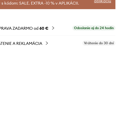
aplikáciu
 s kódom: SALE. EXTRA -10 % v APLIKÁCII.
PRAVA ZADARMO od
60 €
Odoslanie aj do 24 hodín
TENIE A REKLAMÁCIA
Vrátenie do 30 dní