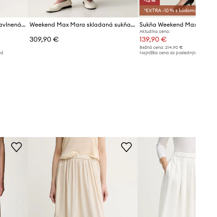
-12%
*EXTRA -10 % s kódom:SALE
Weekend Max Mara sukňa bavlnená ZATTERA
Weekend Max Mara skladaná sukňa WKDNICCHIA
Sukňa Weekend Max Mara
Aktuálna cena:
309,90 €
139,90 €
Bežná cena:
214,90 €
ed
Najnižšia cena za posledných 30 dní 
poskytnutím zľavy:
159,90 €