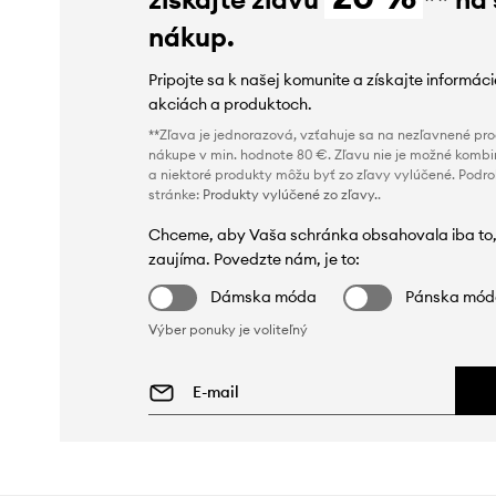
nákup.
Pripojte sa k našej komunite a získajte informác
akciách a produktoch.
**Zľava je jednorazová, vzťahuje sa na nezľavnené prod
nákupe v min. hodnote 80 €. Zľavu nie je možné kombi
a niektoré produkty môžu byť zo zľavy vylúčené. Podr
stránke:
Produkty vylúčené zo zľavy.
.
Chceme, aby Vaša schránka obsahovala iba to,
zaujíma. Povedzte nám, je to:
Dámska móda
Pánska mó
Výber ponuky je voliteľný