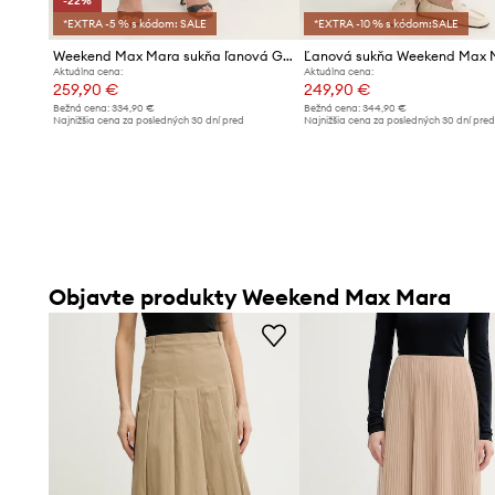
-22%
*EXTRA -5 % s kódom: SALE
*EXTRA -10 % s kódom:SALE
Weekend Max Mara sukňa ľanová GERGO
Aktuálna cena:
Aktuálna cena:
259,90 €
249,90 €
Bežná cena:
334,90 €
Bežná cena:
344,90 €
Najnižšia cena za posledných 30 dní pred
Najnižšia cena za posledných 30 dní pre
poskytnutím zľavy:
334,90 €
poskytnutím zľavy:
259,90 €
Objavte produkty Weekend Max Mara