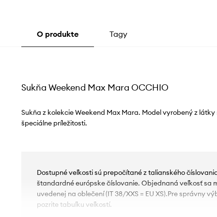
O produkte
Tagy
Sukňa Weekend Max Mara OCCHIO
Sukňa z kolekcie Weekend Max Mara. Model vyrobený z látky s
špeciálne príležitosti.
Dostupné veľkosti sú prepočítané z talianského číslovan
štandardné európske číslovanie. Objednaná veľkosť sa môž
uvedenej na oblečení (IT 38/XXS = EU XS).Pre správny vý
pozrite tabuľku veľkostí.