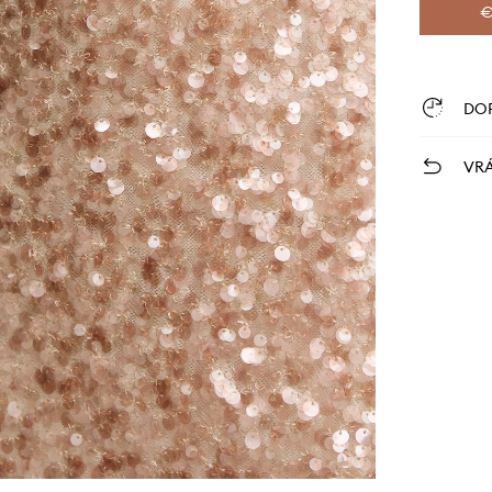
€
DO
VRÁ