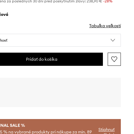
ena za posledných 30 dní pred poskytnutím zľavy:
238,90 €
 -28%
éžová
Tabuľka veľkostí
ľkosť
Pridať do košíka
INAL SALE %
Stiahnuť
-5 % na vybrané produkty pri nákupe za min. 89