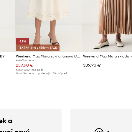
-22%
*EXTRA -5 % s kódom: SALE
ABY
Weekend Max Mara sukňa ľanová GERGO
Aktuálna cena:
259,90 €
309,90 €
Bežná cena:
334,90 €
d
Najnižšia cena za posledných 30 dní pred
poskytnutím zľavy:
334,90 €
ek a
 svoj prvý