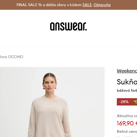
tná doprava od 60 € >
FINAL SALE % a ďalšie zľavy s kódom
Doručenie aj do 24 h >
SALE
.
Objavujte
Šetrite s A
Mara OCCHIO
Weekend
Sukň
béžová farb
-28%
*
Aktuálna c
169,90
Bežná cena