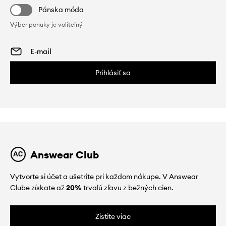
Pánska móda
Výber ponuky je voliteľný
Prihlásiť sa
Answear Club
Vytvorte si účet a ušetrite pri každom nákupe. V Answear
Clube získate až
20%
trvalú zľavu z bežných cien.
Zistite viac