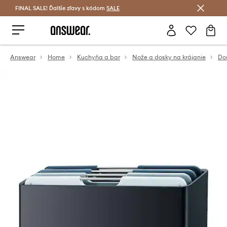
FINAL SALE! Ďalšie zľavy s kódom
Šetrite s Answear Club >
SALE
Answear
Home
Kuchyňa a bar
Nože a dosky na krájanie
Dos