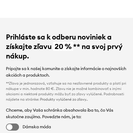
Prihláste sa k odberu noviniek a
získajte zľavu
20 %
** na svoj prvý
nákup.
Pripojte sa k našej komunite a získajte informácie o najnovších
akciách a produktoch.
**Zľava je jednorazová, vzťahuje sa na nezľavnené produkty a platí pri
nákupe v min. hodnote 80 €. Zľavu nie je možné kombinovať s inými
akciami a niektoré produkty môžu byť zo zľavy vylúčené. Podrobnosti
nájdete na stránke:
Produkty vylúčené zo zľavy.
.
Chceme, aby Vaša schránka obsahovala iba to, čo Vás
skutočne zaujíma. Povedzte nám, je to:
Dámska móda