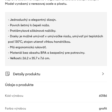
Model vyrobený z nerezovej ocele a plastu.
- Jednoduchý a elegantný dizajn.
- Povrch šetrný k čepeli noža.
- Protišmykové silikónové nožičky.
- Dosky je možné umývať v umývačke riadu, umývať pri teplotách
pod 130°C, stojan utierať vlhkou handričkou.
- Má ergonomickú rukoväť.
- Materiál bez obsahu BPA a bezpečný pre potraviny.
- Veľkosti: 26.2 x 35.7 x 7.6 cm.
Detaily produktu
Údaje o produkte
Kód výrobcu
60186
Farba výrobcu
grafit