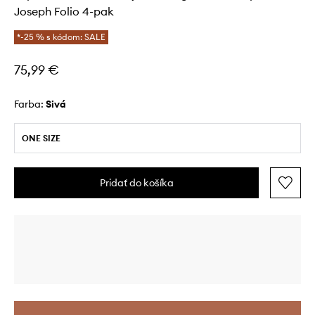
Joseph Folio 4-pak
*-25 % s kódom: SALE
75,99 €
Farba:
sivá
ONE SIZE
Pridať do košíka