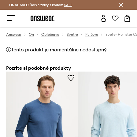
FINAL SALE! Ďalšie zľavy s kódom
Šetrite s Answear Club >
SALE
Answear
On
Oblečenie
Svetre
Pulóvre
Sveter Hollister C
Tento produkt je momentálne nedostupný
Pozrite si podobné produkty