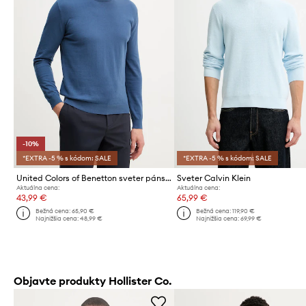
-10%
*EXTRA -5 % s kódom: SALE
*EXTRA -5 % s kódom: SALE
United Colors of Benetton sveter pánsky bavlnený
Sveter Calvin Klein
Aktuálna cena:
Aktuálna cena:
43,99 €
65,99 €
Bežná cena:
65,90 €
Bežná cena:
119,90 €
Najnižšia cena:
48,99 €
Najnižšia cena:
69,99 €
Objavte produkty Hollister Co.