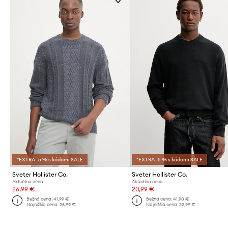
*EXTRA -5 % s kódom: SALE
*EXTRA -5 % s kódom: SALE
Sveter Hollister Co.
Sveter Hollister Co.
Aktuálna cena:
Aktuálna cena:
26,99 €
20,99 €
Bežná cena:
41,99 €
Bežná cena:
41,90 €
Najnižšia cena:
28,99 €
Najnižšia cena:
22,99 €