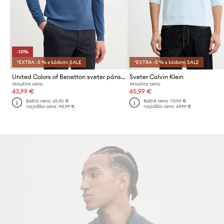
-10%
*EXTRA -5 % s kódom: SALE
*EXTRA -5 % s kódom: SALE
United Colors of Benetton sveter pánsky bavlnený
Sveter Calvin Klein
Aktuálna cena:
Aktuálna cena:
43,99 €
65,99 €
Bežná cena:
65,90 €
Bežná cena:
119,90 €
Najnižšia cena:
48,99 €
Najnižšia cena:
69,99 €