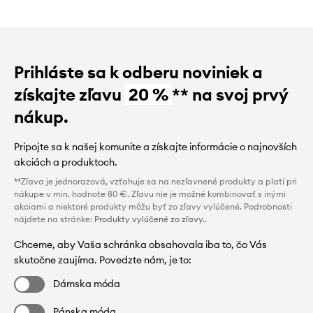
Prihláste sa k odberu noviniek a
získajte zľavu
20 %
** na svoj prvý
nákup.
Pripojte sa k našej komunite a získajte informácie o najnovších
akciách a produktoch.
**Zľava je jednorazová, vzťahuje sa na nezľavnené produkty a platí pri
nákupe v min. hodnote 80 €. Zľavu nie je možné kombinovať s inými
akciami a niektoré produkty môžu byť zo zľavy vylúčené. Podrobnosti
nájdete na stránke:
Produkty vylúčené zo zľavy.
.
Chceme, aby Vaša schránka obsahovala iba to, čo Vás
skutočne zaujíma. Povedzte nám, je to:
Dámska móda
Pánska móda