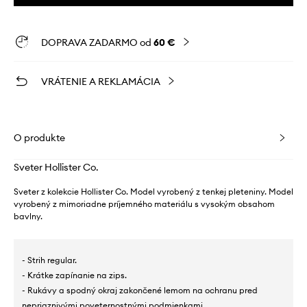
DOPRAVA ZADARMO od
60 €
VRÁTENIE A REKLAMÁCIA
O produkte
Sveter Hollister Co.
Sveter z kolekcie Hollister Co. Model vyrobený z tenkej pleteniny. Model
vyrobený z mimoriadne príjemného materiálu s vysokým obsahom
bavlny.
- Strih regular.
- Krátke zapínanie na zips.
- Rukávy a spodný okraj zakončené lemom na ochranu pred
nepriaznivými poveternostnými podmienkami.