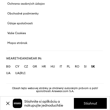
Ochrana osobných údajov
Obchodné podmienky
Údaje spoločnosti
Vaše Cookies
Mapa stránok
WEARETHEANSWEAR IN:
BG
CY
CZ
GR
HR
HU
IT
PL
RO
SI
SK
UA
UA(RU)
Obsah tejto webovej stránky je chránený autorským právom a patrí
spoločnosti Answear.com S.A.
Stiahnite si aplikáciu a
Stiahnuť
nakupujte jednoduchšie