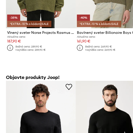
-35%
-40%
*EXTRA -10 % s kódom:SALE
*EXTRA -10 % s kódom:SALE
Vlnený sveter Norse Projects Rasmus Relaxed Brushed Polo
Aktuálna cena:
Aktuálna cena:
187,90 €
161,90 €
Bežná cena:
289,90 €
Bežná cena:
269,90 €
Najnižšia cena:
289,90 €
Najnižšia cena:
269,90 €
Objavte produkty Joop!