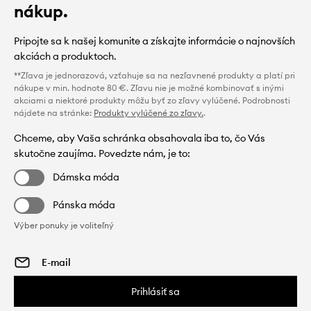
nákup.
Pripojte sa k našej komunite a získajte informácie o najnovších
akciách a produktoch.
**Zľava je jednorazová, vzťahuje sa na nezľavnené produkty a platí pri
nákupe v min. hodnote 80 €. Zľavu nie je možné kombinovať s inými
akciami a niektoré produkty môžu byť zo zľavy vylúčené. Podrobnosti
nájdete na stránke:
Produkty vylúčené zo zľavy.
.
Chceme, aby Vaša schránka obsahovala iba to, čo Vás
skutočne zaujíma. Povedzte nám, je to:
Dámska móda
Pánska móda
Výber ponuky je voliteľný
Prihlásiť sa