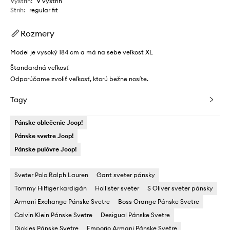
Výstrih
:
V výstrih
Strih
:
regular fit
Rozmery
Model je vysoký 184 cm a má na sebe veľkosť XL
Štandardná veľkosť
Odporúčame zvoliť veľkosť, ktorú bežne nosíte.
Tagy
Pánske oblečenie Joop!
Pánske svetre Joop!
Pánske pulóvre Joop!
Sveter Polo Ralph Lauren
Gant sveter pánsky
Tommy Hilfiger kardigán
Hollister sveter
S Oliver sveter pánsky
Armani Exchange Pánske Svetre
Boss Orange Pánske Svetre
Calvin Klein Pánske Svetre
Desigual Pánske Svetre
Dickies Pánske Svetre
Emporio Armani Pánske Svetre