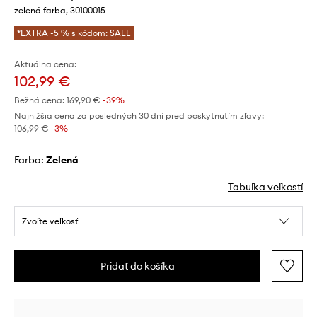
zelená farba, 30100015
*EXTRA -5 % s kódom: SALE
Aktuálna cena:
102,99 €
Bežná cena:
169,90 €
-39%
Najnižšia cena za posledných 30 dní pred poskytnutím zľavy:
106,99 €
 -3%
Farba:
zelená
Tabuľka veľkostí
Zvoľte veľkosť
Pridať do košíka