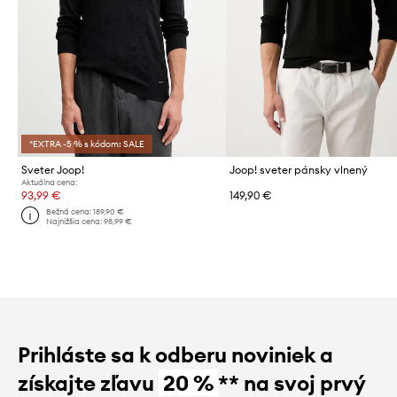
*EXTRA -5 % s kódom: SALE
Sveter Joop!
Joop! sveter pánsky vlnený
Aktuálna cena:
93,99 €
149,90 €
Bežná cena:
189,90 €
Najnižšia cena:
98,99 €
Prihláste sa k odberu noviniek a
získajte zľavu
20 %
** na svoj prvý