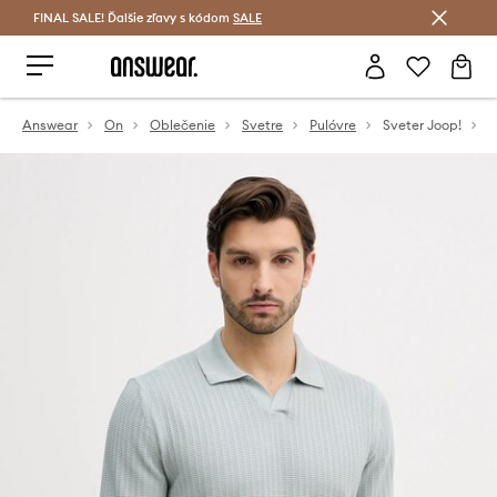
FINAL SALE! Ďalšie zľavy s kódom
Šetrite s Answear Club >
SALE
Answear
On
Oblečenie
Svetre
Pulóvre
Sveter Joop!