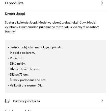
O produkte
Sveter Joop!
Sveter z kolekcie Joop!. Model vyrobený z elastickej látky. Model
vyrobený z mimoriadne príjemného materiálu s vysokým obsahom
bavlny.
- Jednoduchý strih neblokujúci pohyb.
- Model s golierom.
- V výstrih.
- Dlhý rukáv.
- Dĺžka rukáva: 68 cm.
- Dĺžka: 75 cm.
- Šírka v podpazuší: 56 cm.
- Veľkosti pre rozmer: XL.
Detaily produktu