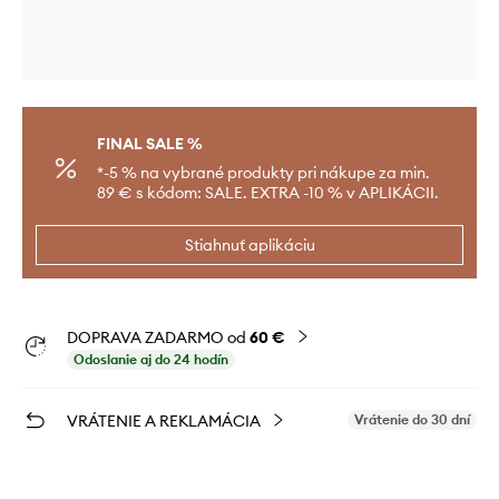
FINAL SALE %
*-5 % na vybrané produkty pri nákupe za min.
89 € s kódom: SALE. EXTRA -10 % v APLIKÁCII.
Stiahnuť aplikáciu
DOPRAVA ZADARMO od
60 €
Odoslanie aj do 24 hodín
VRÁTENIE A REKLAMÁCIA
Vrátenie do 30 dní