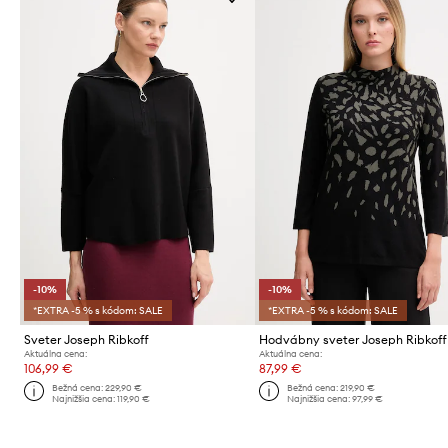
-10%
-10%
*EXTRA -5 % s kódom: SALE
*EXTRA -5 % s kódom: SALE
Sveter Joseph Ribkoff
Hodvábny sveter Joseph Ribkoff
Aktuálna cena:
Aktuálna cena:
106,99 €
87,99 €
Bežná cena:
229,90 €
Bežná cena:
219,90 €
Najnižšia cena:
119,90 €
Najnižšia cena:
97,99 €