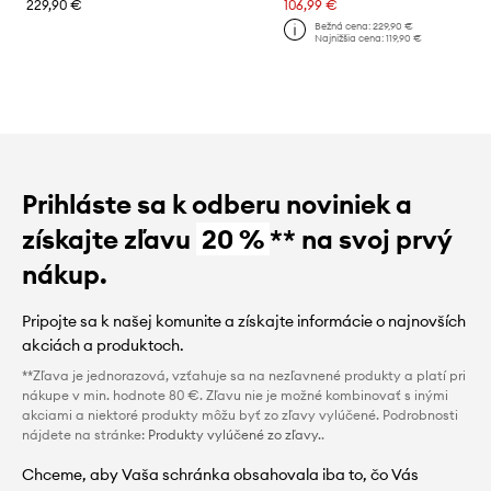
229,90 €
106,99 €
Bežná cena:
229,90 €
Najnižšia cena:
119,90 €
Prihláste sa k odberu noviniek a
získajte zľavu
20 %
** na svoj prvý
nákup.
Pripojte sa k našej komunite a získajte informácie o najnovších
akciách a produktoch.
**Zľava je jednorazová, vzťahuje sa na nezľavnené produkty a platí pri
nákupe v min. hodnote 80 €. Zľavu nie je možné kombinovať s inými
akciami a niektoré produkty môžu byť zo zľavy vylúčené. Podrobnosti
nájdete na stránke:
Produkty vylúčené zo zľavy.
.
Chceme, aby Vaša schránka obsahovala iba to, čo Vás