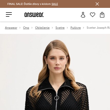
FINAL SALE! Ďalšie zľavy s kódom
Šetrite s Answear Club >
SALE
Answear
Ona
Oblečenie
Svetre
Pulóvre
Sveter Joseph R