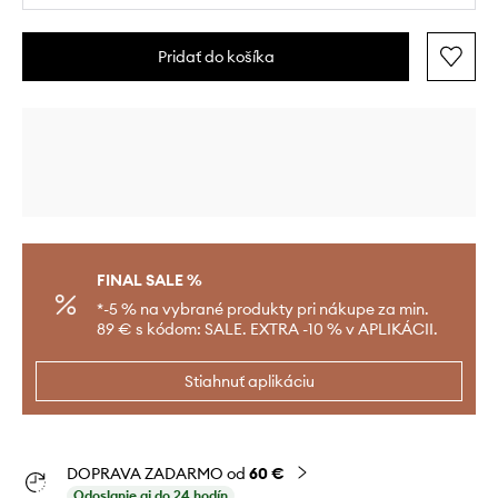
Pridať do košíka
FINAL SALE %
*-5 % na vybrané produkty pri nákupe za min.
89 € s kódom: SALE. EXTRA -10 % v APLIKÁCII.
Stiahnuť aplikáciu
DOPRAVA ZADARMO od
60 €
Odoslanie aj do 24 hodín