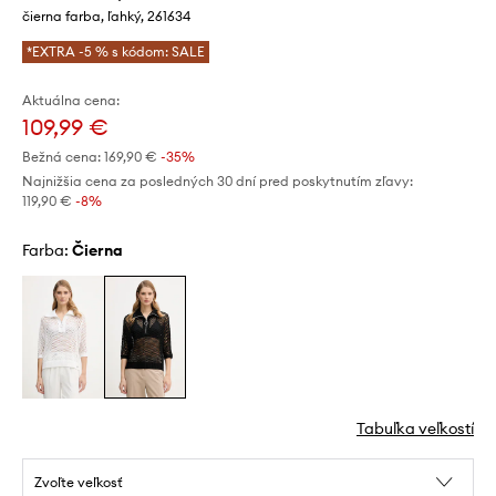
čierna farba, ľahký, 261634
*EXTRA -5 % s kódom: SALE
Aktuálna cena:
109,99 €
Bežná cena:
169,90 €
-35%
Najnižšia cena za posledných 30 dní pred poskytnutím zľavy:
119,90 €
 -8%
Farba:
čierna
Tabuľka veľkostí
Zvoľte veľkosť