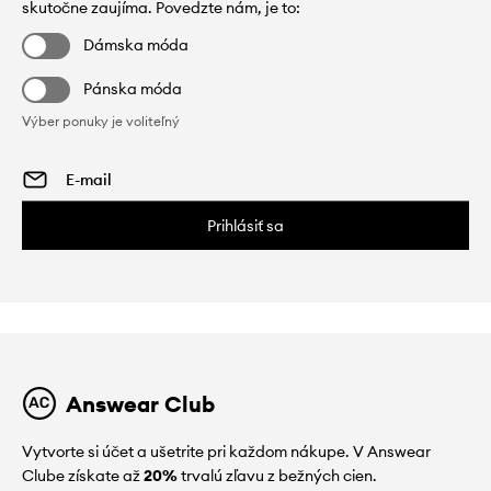
skutočne zaujíma. Povedzte nám, je to:
Dámska móda
Pánska móda
Výber ponuky je voliteľný
Prihlásiť sa
Answear Club
Vytvorte si účet a ušetrite pri každom nákupe. V Answear
Clube získate až
20%
trvalú zľavu z bežných cien.