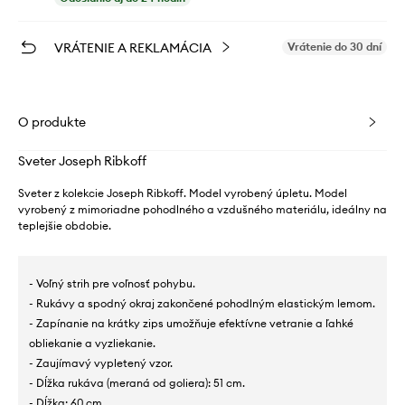
VRÁTENIE A REKLAMÁCIA
Vrátenie do 30 dní
O produkte
Sveter Joseph Ribkoff
Sveter z kolekcie Joseph Ribkoff. Model vyrobený úpletu. Model
vyrobený z mimoriadne pohodlného a vzdušného materiálu, ideálny na
teplejšie obdobie.
- Voľný strih pre voľnosť pohybu.
- Rukávy a spodný okraj zakončené pohodlným elastickým lemom.
- Zapínanie na krátky zips umožňuje efektívne vetranie a ľahké
obliekanie a vyzliekanie.
- Zaujímavý vypletený vzor.
- Dĺžka rukáva (meraná od goliera): 51 cm.
- Dĺžka: 60 cm.