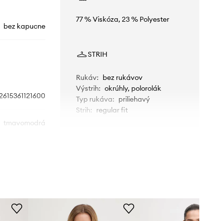
77 % Viskóza, 23 % Polyester
bez kapucne
STRIH
Rukáv
:
bez rukávov
Výstrih
:
okrúhly, polorolák
2615361121600
Typ rukáva
:
priliehavý
Strih
:
regular fit
tmavomodrá
ROZMERY
end Max Mara
Modelka je vysoká 177 cm a má
na sebe veľkosť S
Štandardná veľkosť
Odporúčame zvoliť veľkosť, ktorú
bežne nosíte.