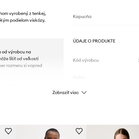
hom vyrobený z tenkej,
Kapucňa
sokým podielom viskózy.
ÚDAJE O PRODUKTE
ia od výrobcu na
e líšiť od veľkosti
Kód výrobcu
ber rozmeru si vopred
Farba
lny vzhľad. Jemne sa
Zobraziť viac
lasický a jednoduchý strih
Značka
Week
etou.
Výrobca
ID produktu