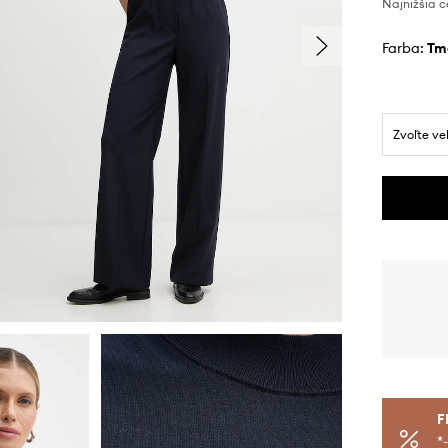
Najnižšia c
Farba:
t
Zvoľte ve
F
*