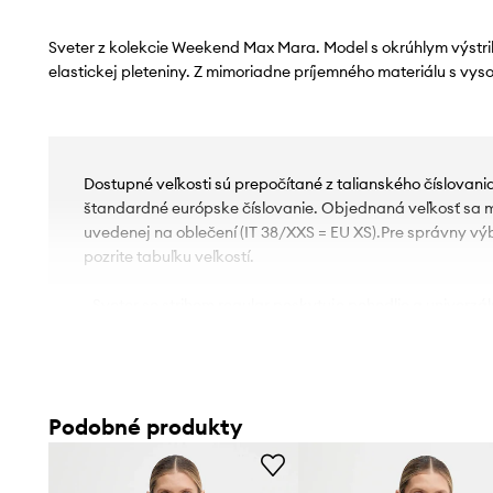
Sveter z kolekcie Weekend Max Mara. Model s okrúhlym výstri
elastickej pleteniny. Z mimoriadne príjemného materiálu s vy
Dostupné veľkosti sú prepočítané z talianského číslovan
štandardné európske číslovanie. Objednaná veľkosť sa môž
uvedenej na oblečení (IT 38/XXS = EU XS).Pre správny vý
pozrite tabuľku veľkostí.
- Sveter so strihom regular poskytuje pohodlie a univerzá
prispôsobí postave, no prehnane ju nezvýrazňuje. Tento k
vynikne v elegantnom aj ležérnom outfite.
- Spodný okraj je zakončený pohodlnou, elastickou manž
- Hladká pletenina.
Podobné produkty
- Dĺžka: 56 cm.
- Šírka v podpazuší: 41 cm.
- Veľkosti pre rozmer: S.