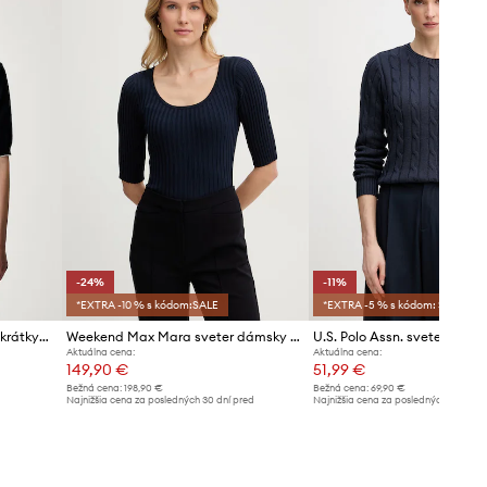
Veľkosti uvedené v obchode boli
prepočítané na štandardnú európsku
tabuľku veľkostí. Na etikete
dodaného produktu sa nachádza
pôvodné označenie výrobcu.
Tabuľka veľkostí
-24%
-11%
*EXTRA -10 % s kódom:SALE
*EXTRA -5 % s kódom: SALE
Weekend Max Mara sveter s krátkym rukávom dámsky s bavlnou WKDFIACRE
Weekend Max Mara sveter dámsky GUGLIA
Aktuálna cena:
Aktuálna cena:
149,90 €
51,99 €
Bežná cena:
198,90 €
Bežná cena:
69,90 €
Najnižšia cena za posledných 30 dní pred
Najnižšia cena za posledných 30 dní 
poskytnutím zľavy:
198,90 €
poskytnutím zľavy:
58,99 €