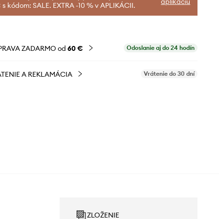
aplikáciu
 s kódom: SALE. EXTRA -10 % v APLIKÁCII.
PRAVA ZADARMO od
60 €
Odoslanie aj do 24 hodín
TENIE A REKLAMÁCIA
Vrátenie do 30 dní
ZLOŽENIE