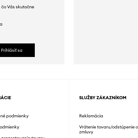
 čo Vás skutočne
da
Prihlásiť sa
MÁCIE
SLUŽBY ZÁKAZNÍKOM
né podmienky
Reklamácia
podmienky
Vrátenie tovaru/odstúpenie 
zmluvy