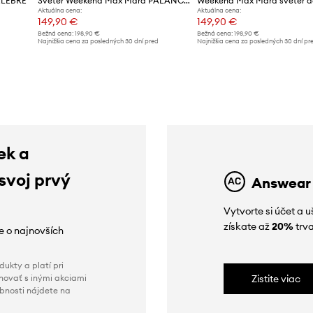
ELEBRE
Sveter Weekend Max Mara PALANCA
Aktuálna cena:
Aktuálna cena:
149,90 €
149,90 €
Bežná cena:
198,90 €
Bežná cena:
198,90 €
d
Najnižšia cena za posledných 30 dní pred
Najnižšia cena za posledných 30 dní pr
poskytnutím zľavy:
159,90 €
poskytnutím zľavy:
198,90 €
ek a
 svoj prvý
Answear
Vytvorte si účet a 
získate až
20%
trva
ie o najnovších
ukty a platí pri
novať s inými akciami
Zistite viac
obnosti nájdete na