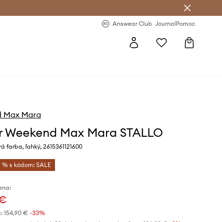
nswear Club >
-20 % na prvý nákup >
Answear Club
Journal
Pomoc
 Max Mara
r Weekend Max Mara STALLO
 farba, ľahký, 2615361121600
 % s kódom: SALE
ena:
 €
:
154,90 €
-33%