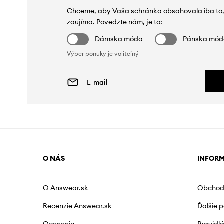
Chceme, aby Vaša schránka obsahovala iba to,
zaujíma. Povedzte nám, je to:
Dámska móda
Pánska mó
Výber ponuky je voliteľný
O NÁS
INFOR
O Answear.sk
Obchod
Recenzie Answear.sk
Ďalšie 