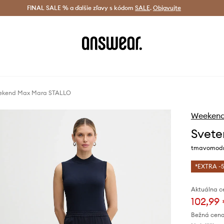
tná doprava od 60 € >
FINAL SALE % a ďalšie zľavy s kódom
Doručenie aj do 24 h >
SALE
.
Objavujte
Šetrite s A
ekend Max Mara STALLO
Weekend
Svete
tmavomodrá
*EXTRA -5
Aktuálna c
102,99
Bežná cena