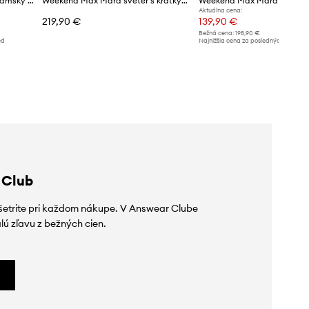
Weekend Max Mara sveter dámsky GUGLIA
Weekend Max Mara sveter s krátkym rukávom dámsky s bavlnou WKDFIACRE
Aktuálna cena:
219,90 €
139,90 €
Bežná cena:
198,90 €
ed
Najnižšia cena za posledných 30 dní 
poskytnutím zľavy:
149,90 €
 Club
ušetrite pri každom nákupe. V Answear Clube
lú zľavu z bežných cien.