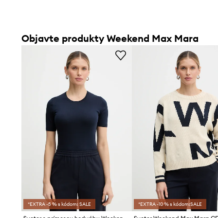
Objavte produkty Weekend Max Mara
*EXTRA -5 % s kódom: SALE
*EXTRA -10 % s kódom:SALE