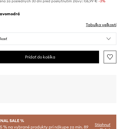
ena za posledných 30 dní pred poskytnutím zľavy:
106,99 €
 -3%
mavomodrá
Tabuľka veľkostí
ľkosť
Pridať do košíka
INAL SALE %
Stiahnuť
-5 % na vybrané produkty pri nákupe za min. 89