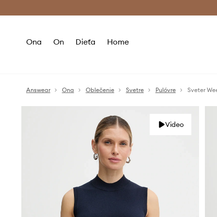
Premium Fashion Benefits >
Bezpla
Ona
On
Dieťa
Home
Answear
Ona
Oblečenie
Svetre
Pulóvre
Sveter We
Video