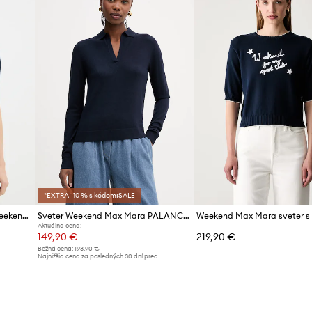
*EXTRA -10 % s kódom:SALE
Sveter s prímesou hodvábu Weekend Max Mara GABARRA
Sveter Weekend Max Mara PALANCA
Aktuálna cena:
149,90 €
219,90 €
Bežná cena:
198,90 €
d
Najnižšia cena za posledných 30 dní pred
poskytnutím zľavy:
159,90 €