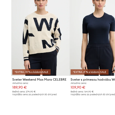
*EXTRA -10 % s kódom:SALE
*EXTRA -5 % s kódom: SALE
Sveter Weekend Max Mara CELEBRE
Aktuálna cena:
Aktuálna cena:
189,90 €
109,90 €
Bežná cena:
274,90 €
Bežná cena:
164,90 €
Najnižšia cena za posledných 30 dní pred
Najnižšia cena za posledných 30 dní pre
poskytnutím zľavy:
209,90 €
poskytnutím zľavy:
119,90 €