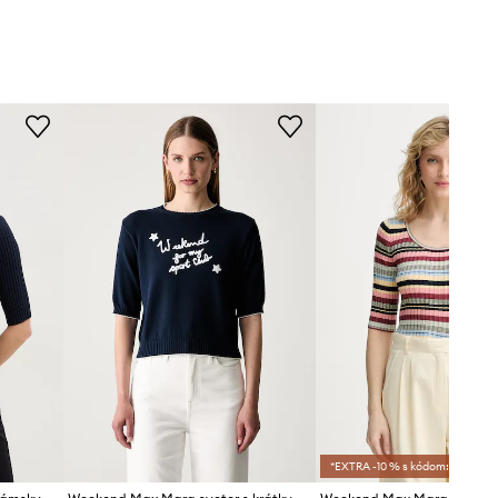
*EXTRA -10 % s kódom:SALE