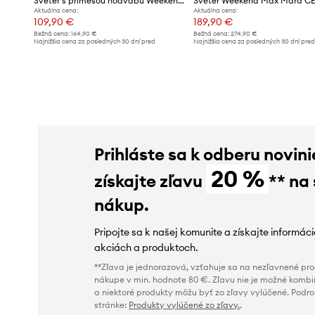
Sveter s prímesou hodvábu Weekend Max Mara GABARRA
Sveter Weekend Max Mara C
Aktuálna cena:
Aktuálna cena:
109,90 €
189,90 €
Bežná cena:
164,90 €
Bežná cena:
274,90 €
Najnižšia cena za posledných 30 dní pred
Najnižšia cena za posledných 30 dní pre
poskytnutím zľavy:
119,90 €
poskytnutím zľavy:
209,90 €
Prihláste sa k odberu novini
20 %
získajte zľavu
** na
nákup.
Pripojte sa k našej komunite a získajte informác
akciách a produktoch.
**Zľava je jednorazová, vzťahuje sa na nezľavnené prod
nákupe v min. hodnote 80 €. Zľavu nie je možné kombi
a niektoré produkty môžu byť zo zľavy vylúčené. Podr
stránke:
Produkty vylúčené zo zľavy.
.