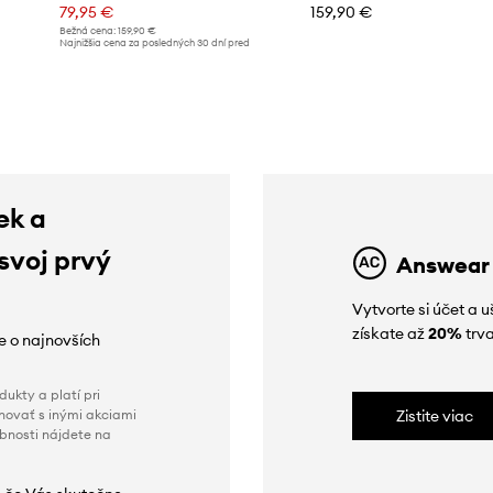
79,95 €
159,90 €
Bežná cena:
159,90 €
d
Najnižšia cena za posledných 30 dní pred
poskytnutím zľavy:
159,90 €
ek a
 svoj prvý
Answear
Vytvorte si účet a 
získate až
20%
trva
ie o najnovších
ukty a platí pri
novať s inými akciami
Zistite viac
obnosti nájdete na