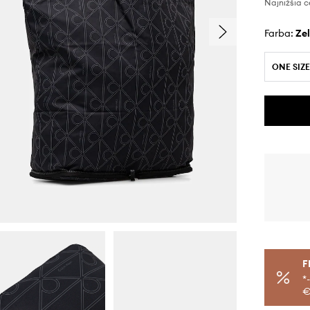
Najnižšia c
Farba:
z
ONE SIZE
F
*
€