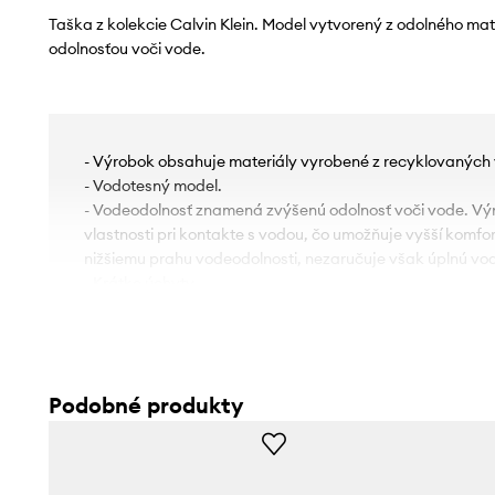
Taška z kolekcie Calvin Klein. Model vytvorený z odolného ma
odolnosťou voči vode.
- Výrobok obsahuje materiály vyrobené z recyklovaných 
- Vodotesný model.
- Vodeodolnosť znamená zvýšenú odolnosť voči vode. Vý
vlastnosti pri kontakte s vodou, čo umožňuje vyšší komf
nižšiemu prahu vodeodolnosti, nezaručuje však úplnú vo
- Krátke úchyty.
- Zmestí sa formát A4.
- Lemovaný model.
- Dĺžka úchytov: 56 cm.
- Hĺbka: 16 cm.
Podobné produkty
- Výška: 40 cm.
- Spodná šírka: 34 cm.