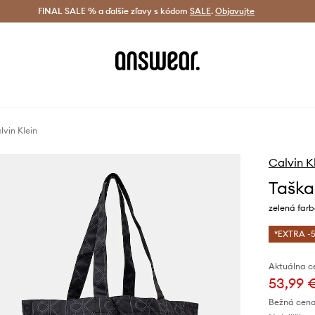
tná doprava od 60 € >
FINAL SALE % a ďalšie zľavy s kódom
Doručenie aj do 24 h >
SALE
.
Objavujte
Šetrite s A
lvin Klein
Calvin K
Taška
zelená far
*EXTRA -5
Aktuálna c
53,99 
Bežná cena