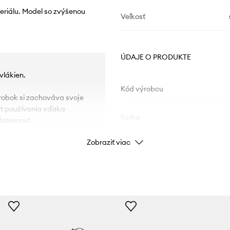
teriálu. Model so zvýšenou
Veľkosť
ÚDAJE O PRODUKTE
vlákien.
Kód výrobcu
robok si zachováva svoje
ort používania vďaka
Farba
dotesnosť.
Zobraziť viac
Značka
Výrobca
ID produktu