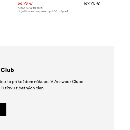
66,99 €
169,90 €
Bežná cena:
119,90 €
Najnižšia cena za posledných 30 dní pred
poskytnutím zľavy:
70,99 €
 Club
ušetrite pri každom nákupe. V Answear Clube
lú zľavu z bežných cien.