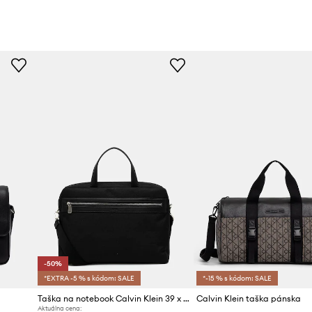
-50%
*EXTRA -5 % s kódom: SALE
*-15 % s kódom: SALE
Taška na notebook Calvin Klein 39 x 29 x 8,5 cm
Calvin Klein taška pánska
Aktuálna cena: