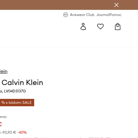
nswear Club >
-20 % na prvý nákup >
Answear Club
Journal
Pomoc
lein
 Calvin Klein
ba, LV04D3137G
 % s kódom: SALE
ena:
€
:
90,90 €
-40%