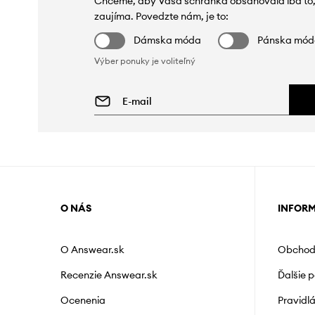
Chceme, aby Vaša schránka obsahovala iba to,
zaujíma. Povedzte nám, je to:
Dámska móda
Pánska mó
Výber ponuky je voliteľný
O NÁS
INFOR
O Answear.sk
Obchod
Recenzie Answear.sk
Ďalšie 
Ocenenia
Pravidl