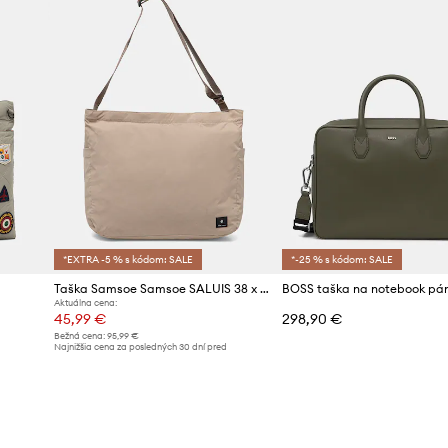
*EXTRA -5 % s kódom: SALE
*-25 % s kódom: SALE
Taška Samsoe Samsoe SALUIS 38 x 36 x 13,5 cm
Aktuálna cena:
45,99 €
298,90 €
Bežná cena:
95,99 €
d
Najnižšia cena za posledných 30 dní pred
poskytnutím zľavy:
50,99 €