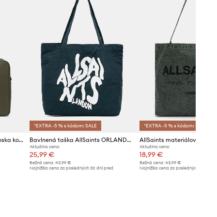
*EXTRA -5 % s kódom: SALE
*EXTRA -5 % s kódom: SALE
BOSS taška na notebook pánska kožená Northon_Doc. Case
Bavlnená taška AllSaints ORLANDO37 x 36 x 11 cm
Aktuálna cena:
Aktuálna cena:
25,99 €
18,99 €
Bežná cena:
43,99 €
Bežná cena:
43,99 €
Najnižšia cena za posledných 30 dní pred
Najnižšia cena za posledných 30 dní 
poskytnutím zľavy:
26,99 €
poskytnutím zľavy:
20,99 €