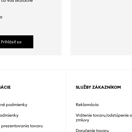
 čo Vás skutočne
da
Prihlásiť sa
MÁCIE
SLUŽBY ZÁKAZNÍKOM
né podmienky
Reklamácia
podmienky
Vrátenie tovaru/odstúpenie 
zmluvy
á prezentovania tovaru
Doručenie tovaru