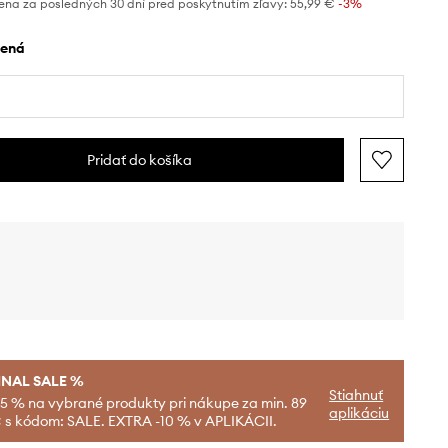
ena za posledných 30 dní pred poskytnutím zľavy:
55,99 €
 -3%
elená
Pridať do košíka
INAL SALE %
Stiahnuť
-5 % na vybrané produkty pri nákupe za min. 89
aplikáciu
 s kódom: SALE. EXTRA -10 % v APLIKÁCII.