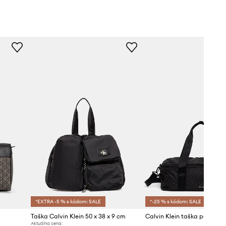
*EXTRA -5 % s kódom: SALE
*-25 % s kódom: SALE
Taška Calvin Klein 50 x 38 x 9 cm
Calvin Klein taška pánska
Aktuálna cena: