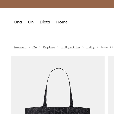
Premium Fashion Benefits >
Bezpla
Ona
On
Dieťa
Home
Answear
On
Doplnky
Tašky a kufre
Tašky
Taška Ca