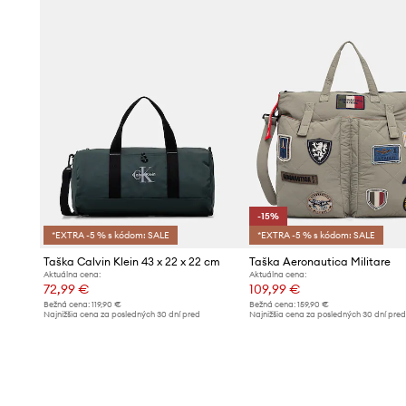
-15%
*EXTRA -5 % s kódom: SALE
*EXTRA -5 % s kódom: SALE
Taška Calvin Klein 43 x 22 x 22 cm
Taška Aeronautica Militare
Aktuálna cena:
Aktuálna cena:
72,99 €
109,99 €
Bežná cena:
119,90 €
Bežná cena:
159,90 €
Najnižšia cena za posledných 30 dní pred
Najnižšia cena za posledných 30 dní pre
poskytnutím zľavy:
76,99 €
poskytnutím zľavy:
129,90 €