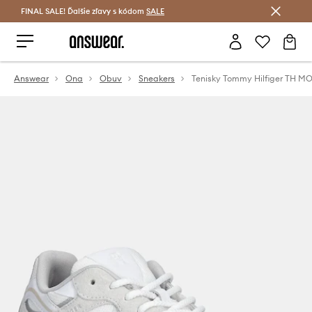
FINAL SALE! Ďalšie zľavy s kódom
Šetrite s Answear Club >
SALE
Answear
Ona
Obuv
Sneakers