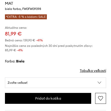
MAT
biela farba, FW0FW09098
*EXTRA -5 % s kódom: SALE
Aktuálna cena:
81,99 €
Bežná cena:
139,90 €
-41%
Najnižšia cena za posledných 30 dní pred poskytnutím zľavy:
85,99 €
 -4%
Farba:
biela
Tabuľka veľkostí
Zvoľte veľkosť
Pridať do košíka