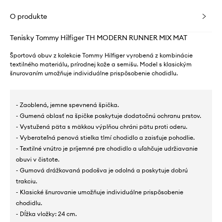
O produkte
Tenisky Tommy Hilfiger TH MODERN RUNNER MIX MAT
Športová obuv z kolekcie Tommy Hilfiger vyrobená z kombinácie
textilného materiálu, prírodnej kože a semišu. Model s klasickým
šnurovaním umožňuje individuálne prispôsobenie chodidlu.
- Zaoblená, jemne spevnená špička.
- Gumená oblasť na špičke poskytuje dodatočnú ochranu prstov.
- Vystužená päta s mäkkou výplňou chráni pätu proti oderu.
- Vyberateľná penová stielka tlmí chodidlo a zaisťuje pohodlie.
- Textilné vnútro je príjemné pre chodidlo a uľahčuje udržiavanie
obuvi v čistote.
- Gumová drážkovaná podošva je odolná a poskytuje dobrú
trakciu.
- Klasické šnurovanie umožňuje individuálne prispôsobenie
chodidlu.
- Dĺžka vložky: 24 cm.