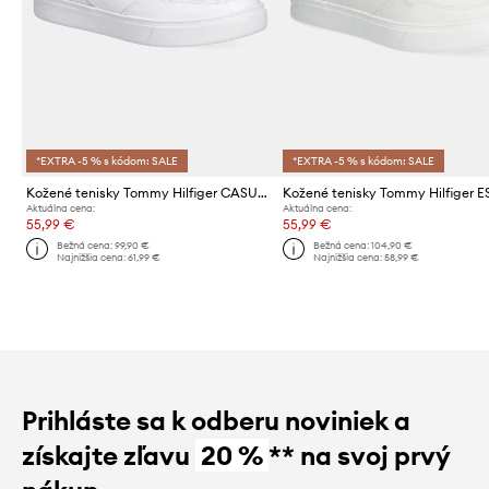
*EXTRA -5 % s kódom: SALE
*EXTRA -5 % s kódom: SALE
Kožené tenisky Tommy Hilfiger CASUAL CUPSOLE SNEAKER
Aktuálna cena:
Aktuálna cena:
55,99 €
55,99 €
Bežná cena:
99,90 €
Bežná cena:
104,90 €
Najnižšia cena:
61,99 €
Najnižšia cena:
58,99 €
Prihláste sa k odberu noviniek a
získajte zľavu
20 %
** na svoj prvý