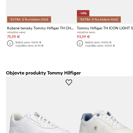
-14%
*EXTRA -5 % s kódom: SALE
*EXTRA -5 % s kódom: SALE
Kožené tenisky Tommy Hilfiger TH CHUNKY RUNNER METALLIC
Aktuálna cena:
Aktuálna cena:
75,99 €
93,99 €
Bežná cena:
139,90 €
Bežná cena:
109,90 €
Najnižšia cena:
81,99 €
Najnižšia cena:
109,90 €
Objavte produkty Tommy Hilfiger