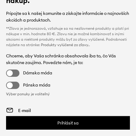
nákup.
Pripojte sa k našej komunite a získajte informácie o najnovších
akciách a produktoch.
**Zľava je jednorazová, vzťahuje sa na nezľavnené produkty a platí pri
nákupe v min. hodnote 80 €. Zľavu nie je možné kombinovať s inými
akciami a niektoré produkty môžu byť zo zľavy vylúčené. Podrobnosti
nájdete na stránke:
Produkty vylúčené zo zľavy.
.
Chceme, aby Vaša schránka obsahovala iba to, čo Vás
skutočne zaujíma. Povedzte nám, je to:
Dámska móda
Pánska móda
Výber ponuky je voliteľný
Prihlásiť sa