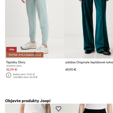
-10%
*EXTRA -5 % s kódom: SALE
Tepláky Dkny
Aktuálna cena:
32,99 €
69,90 €
Bežná cena:
73,90 €
Najnižšia cena:
36,95 €
Objavte produkty Joop!