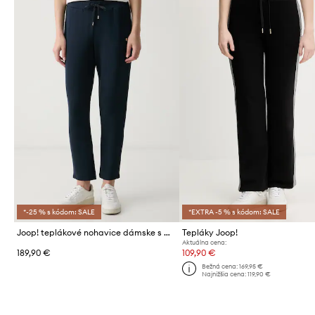
*-25 % s kódom: SALE
*EXTRA -5 % s kódom: SALE
Joop! teplákové nohavice dámske s modalom
Tepláky Joop!
Aktuálna cena:
189,90 €
109,90 €
Bežná cena:
169,95 €
Najnižšia cena:
119,90 €