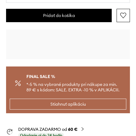
Pridať do košíka
FINAL SALE %
*-5 % na vybrané produkty pri nákupe za min.
89 € s kódom: SALE. EXTRA -10 % v APLIKÁCII.
Stiahnuť aplikáciu
DOPRAVA ZADARMO od
60 €
Odoslanie aj do 24 hodín