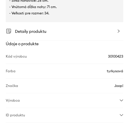
- Šírka nohavice: 28 cm.
- Vnútorná dĺžka nohy: 71 cm.
- Veľkosti pre rozmer: 34.
Detaily produktu
Údaje o produkte
Kód výrobcu
30100423
Farba
tyrkysová
Značka
Joop!
Výrobca
ID produktu