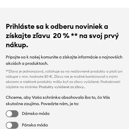
Prihláste sa k odberu noviniek a
získajte zľavu
20 %
** na svoj prvý
nákup.
Pripojte sa k našej komunite a získajte informácie o najnovších
akciách a produktoch.
**Zľava je jednorazová, vzťahuje sa na nezľavnené produkty a platí pri
nákupe v min. hodnote 80 €. Zľavu nie je možné kombinovať s inými
akciami a niektoré produkty môžu byť zo zľavy vylúčené. Podrobnosti
nájdete na stránke:
Produkty vylúčené zo zľavy.
.
Chceme, aby Vaša schránka obsahovala iba to, čo Vás
skutočne zaujíma. Povedzte nám, je to:
Dámska móda
Pánska móda