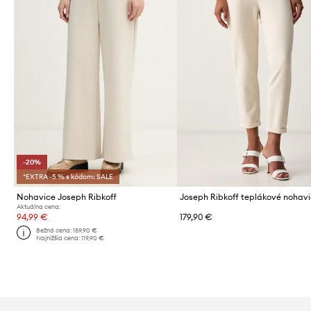
-20%
*EXTRA -5 % s kódom: SALE
Nohavice Joseph Ribkoff
Aktuálna cena:
94,99 €
179,90 €
Bežná cena:
159,90 €
Najnižšia cena:
119,90 €