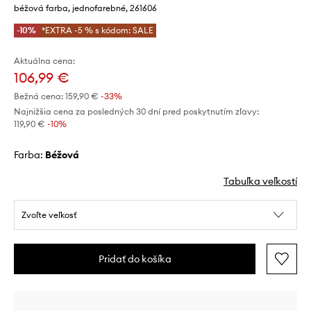
béžová farba, jednofarebné, 261606
-10%
*EXTRA -5 % s kódom: SALE
Aktuálna cena:
106,99 €
Bežná cena:
159,90 €
-33%
Najnižšia cena za posledných 30 dní pred poskytnutím zľavy:
119,90 €
 -10%
Farba:
béžová
Tabuľka veľkostí
Zvoľte veľkosť
Pridať do košíka