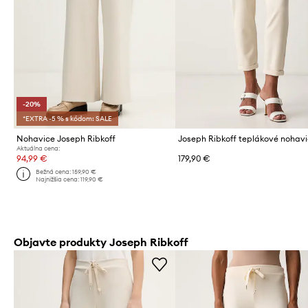
-20%
*EXTRA -5 % s kódom: SALE
Nohavice Joseph Ribkoff
Aktuálna cena:
94,99 €
179,90 €
Bežná cena:
159,90 €
Najnižšia cena:
119,90 €
Objavte produkty Joseph Ribkoff