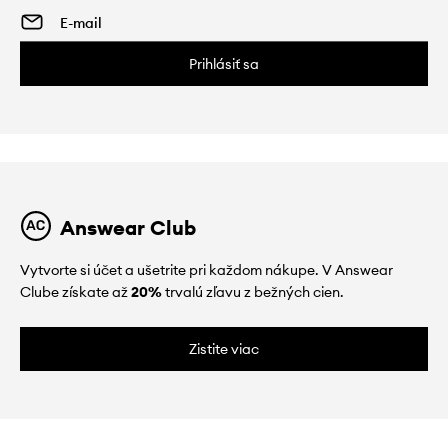
Prihlásiť sa
Answear Club
Vytvorte si účet a ušetrite pri každom nákupe. V Answear
Clube získate až
20%
trvalú zľavu z bežných cien.
Zistite viac