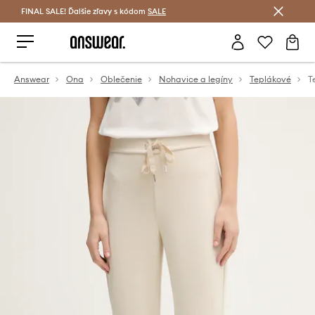
FINAL SALE! Ďalšie zľavy s kódom
Šetrite s Answear Club >
SALE
Answear
Ona
Oblečenie
Nohavice a legíny
Teplákové
T