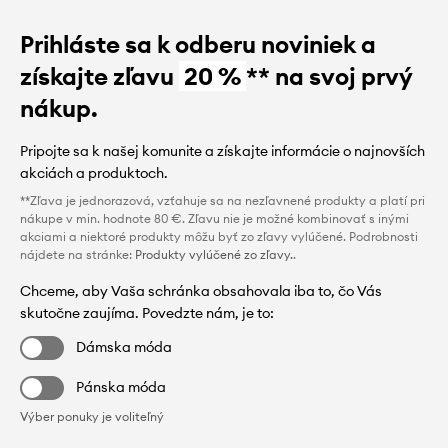
Prihláste sa k odberu noviniek a
získajte zľavu
20 %
** na svoj prvý
nákup.
Pripojte sa k našej komunite a získajte informácie o najnovších
akciách a produktoch.
**Zľava je jednorazová, vzťahuje sa na nezľavnené produkty a platí pri
nákupe v min. hodnote 80 €. Zľavu nie je možné kombinovať s inými
akciami a niektoré produkty môžu byť zo zľavy vylúčené. Podrobnosti
nájdete na stránke:
Produkty vylúčené zo zľavy.
.
Chceme, aby Vaša schránka obsahovala iba to, čo Vás
skutočne zaujíma. Povedzte nám, je to:
Dámska móda
Pánska móda
Výber ponuky je voliteľný