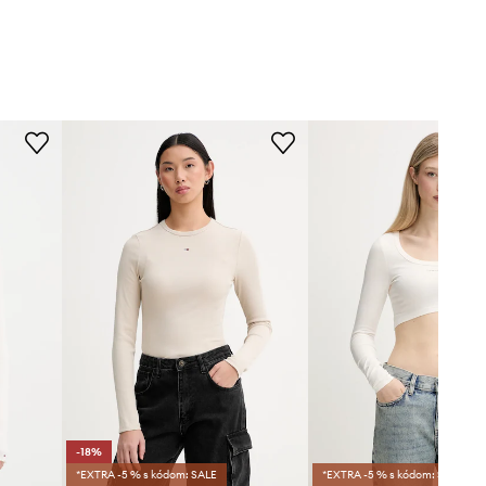
-18%
*EXTRA -5 % s kódom: SALE
*EXTRA -5 % s kódom: SALE