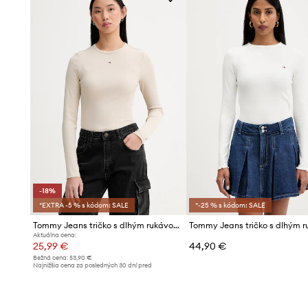
outfitmi
Výstrih do V
opticky predlžuje krk a dodáva outfitu ľahk
Hladký, tenký materiál
uľahčuje kombinovanie a zaisťuj
-18%
*EXTRA -5 % s kódom: SALE
*-25 % s kódom: SALE
Tommy Jeans tričko s dlhým rukávom dámske bavlnené s elastanom
Aktuálna cena:
25,99 €
44,90 €
Bežná cena:
53,90 €
Najnižšia cena za posledných 30 dní pred
poskytnutím zľavy:
31,99 €