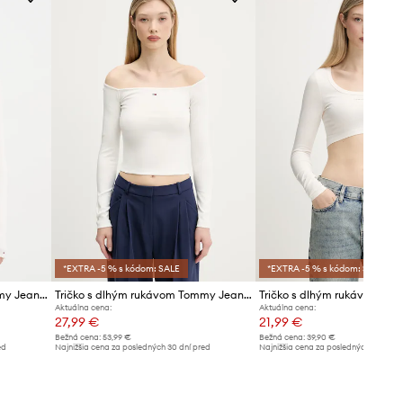
Odporúčame zvoliť si o číslo väčšiu
veľkosť, ako bežne nosíte.
Tabuľka veľkostí
*EXTRA -5 % s kódom: SALE
*EXTRA -5 % s kódom: SALE
Tričko s dlhým rukávom Tommy Jeans
Tričko s dlhým rukávom Tommy Jeans
Aktuálna cena:
Aktuálna cena:
27,99 €
21,99 €
Bežná cena:
53,99 €
Bežná cena:
39,90 €
ed
Najnižšia cena za posledných 30 dní pred
Najnižšia cena za posledných 30 dní 
poskytnutím zľavy:
28,99 €
poskytnutím zľavy:
22,99 €