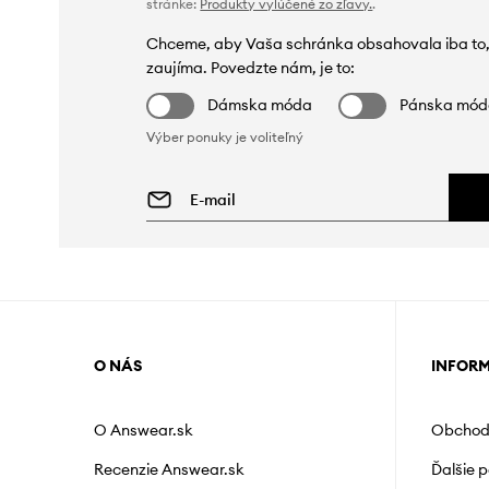
stránke:
Produkty vylúčené zo zľavy.
.
Chceme, aby Vaša schránka obsahovala iba to,
zaujíma. Povedzte nám, je to:
Dámska móda
Pánska mó
Výber ponuky je voliteľný
O NÁS
INFOR
O Answear.sk
Obchod
Recenzie Answear.sk
Ďalšie 