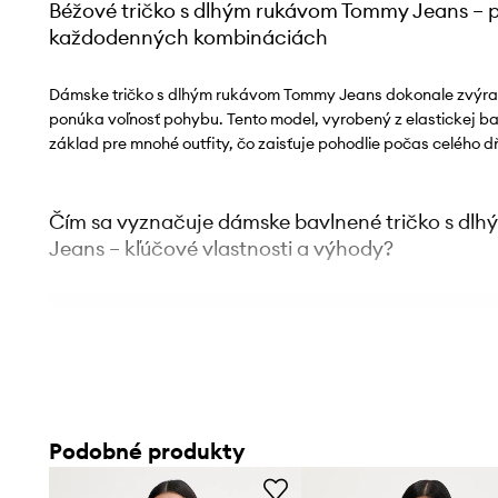
Béžové tričko s dlhým rukávom Tommy Jeans – po
každodenných kombináciách
Dámske tričko s dlhým rukávom Tommy Jeans dokonale zvýra
ponúka voľnosť pohybu. Tento model, vyrobený z elastickej ba
základ pre mnohé outfity, čo zaisťuje pohodlie počas celého d
Čím sa vyznačuje dámske bavlnené tričko s d
Jeans – kľúčové vlastnosti a výhody?
Strih
slim fit
jemne prilieha k postave, zvýrazňujúc jej pr
Strih
s dlhým rukávom
, vhodný na prechodné ročné obd
Vyrobený z
elastickej bavlny
, zaisťuje pohodlie a voľno
Podobné produkty
Ležérny štýl
umožňuje jednoduché kombinovanie s mno