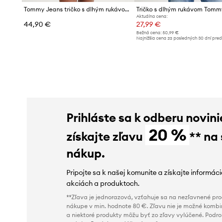
Tommy Jeans tričko s dlhým rukávom dámske bavlnené s elastanom
Aktuálna cena:
44,90 €
27,99 €
Bežná cena:
50,99 €
Najnižšia cena za posledných 30 dní pre
poskytnutím zľavy:
31,99 €
Prihláste sa k odberu novini
20 %
získajte zľavu
** na
nákup.
Pripojte sa k našej komunite a získajte informác
akciách a produktoch.
**Zľava je jednorazová, vzťahuje sa na nezľavnené prod
nákupe v min. hodnote 80 €. Zľavu nie je možné kombi
a niektoré produkty môžu byť zo zľavy vylúčené. Podr