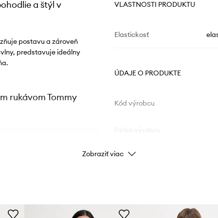
hodlie a štýl v
VLASTNOSTI PRODUKTU
Elastickosť
ela
zňuje postavu a zároveň
vlny, predstavuje ideálny
ňa.
ÚDAJE O PRODUKTE
lhým rukávom Tommy
Kód výrobcu
Farba výrobcu
ednosti
Zobraziť viac
Farba
obia
Značka
sť pohybu
Výrobca
hými každodennými