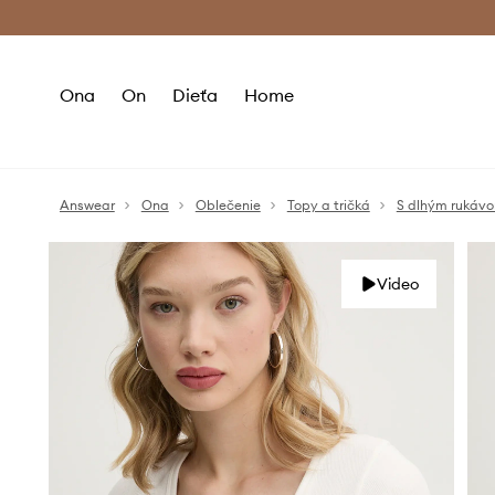
Premium Fashion Benefits >
Bezpla
Ona
On
Dieťa
Home
Answear
Ona
Oblečenie
Topy a tričká
S dlhým rukáv
Video