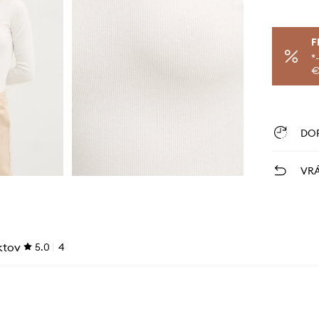
F
*
€
DO
VRÁ
ktov
5.0
4