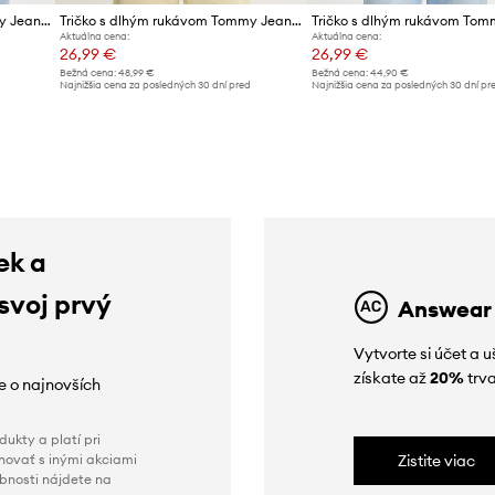
Tričko s dlhým rukávom Tommy Jeans
Tričko s dlhým rukávom Tommy Jeans
Aktuálna cena:
Aktuálna cena:
26,99 €
26,99 €
Bežná cena:
48,99 €
Bežná cena:
44,90 €
d
Najnižšia cena za posledných 30 dní pred
Najnižšia cena za posledných 30 dní pr
poskytnutím zľavy:
38,99 €
poskytnutím zľavy:
28,99 €
ek a
 svoj prvý
Answear
Vytvorte si účet a 
získate až
20%
trva
ie o najnovších
ukty a platí pri
novať s inými akciami
Zistite viac
obnosti nájdete na