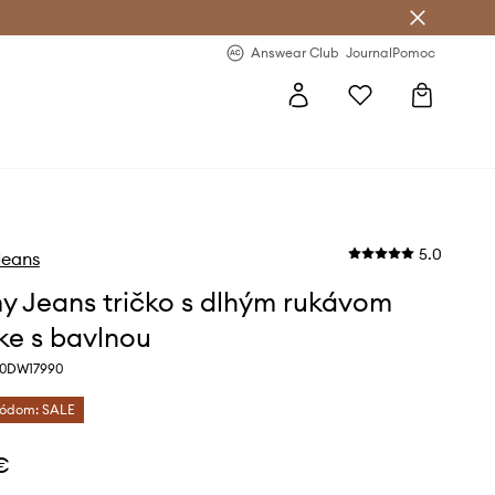
nswear Club >
-20 % na prvý nákup >
Answear Club
Journal
Pomoc
5.0
eans
 Jeans tričko s dlhým rukávom
e s bavlnou
0DW17990
kódom: SALE
€