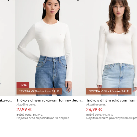
ID produktu
osť
e pohodlné nosenie
-12%
*EXTRA -5 % s kódom: SALE
*EXTRA -5 % s kódom: SALE
Tommy Jeans tričko s dlhým rukávom dámske bavlnené s elastanom
Tričko s dlhým rukávom Tommy Jeans
Aktuálna cena:
Aktuálna cena:
27,99 €
26,99 €
Bežná cena:
50,99 €
Bežná cena:
44,90 €
Najnižšia cena za posledných 30 dní pred
Najnižšia cena za posledných 30 dní pr
poskytnutím zľavy:
31,99 €
poskytnutím zľavy:
28,99 €