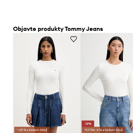
Objavte produkty Tommy Jeans
-12%
*-25 % s kódom: SALE
*EXTRA -5 % s kódom: SALE