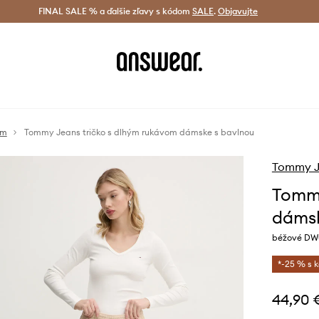
tná doprava od 60 € >
FINAL SALE % a ďalšie zľavy s kódom
Doručenie aj do 24 h >
SALE
.
Objavujte
Šetrite s A
om
Tommy Jeans tričko s dlhým rukávom dámske s bavlnou
Tommy J
Tommy
dámsk
béžové DW
*-25 % s 
44,90 