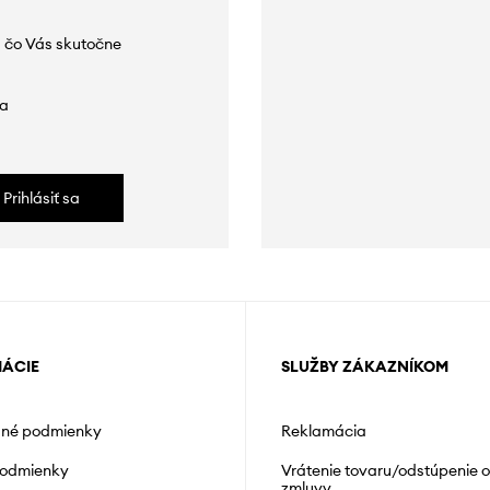
 čo Vás skutočne
da
Prihlásiť sa
MÁCIE
SLUŽBY ZÁKAZNÍKOM
né podmienky
Reklamácia
podmienky
Vrátenie tovaru/odstúpenie 
zmluvy