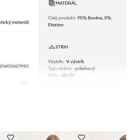
MATERIÁL
Celý produkt
:
95% Bavlna, 5%
stický materiál
Elastan
STRIH
Výstrih
:
V výstrih
DW0DW17990
Typ rukáva
:
priliehavý
Strih
:
slim fit
YBL
ROZMERY
béžová
Rozmery uvedené pre veľkosť
:
S
Tommy Jeans
Dĺžka
:
57 cm
Šírka v podpazuší
:
38 cm
Menšia veľkosť