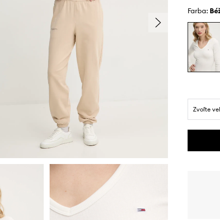
Farba:
b
Zvoľte ve