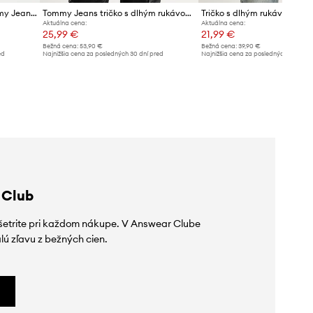
Tričko s dlhým rukávom Tommy Jeans
Tommy Jeans tričko s dlhým rukávom dámske bavlnené s elastanom
Aktuálna cena:
Aktuálna cena:
25,99 €
21,99 €
Bežná cena:
53,90 €
Bežná cena:
39,90 €
ed
Najnižšia cena za posledných 30 dní pred
Najnižšia cena za posledných 30 dní 
poskytnutím zľavy:
31,99 €
poskytnutím zľavy:
22,99 €
 Club
ušetrite pri každom nákupe. V Answear Clube
lú zľavu z bežných cien.