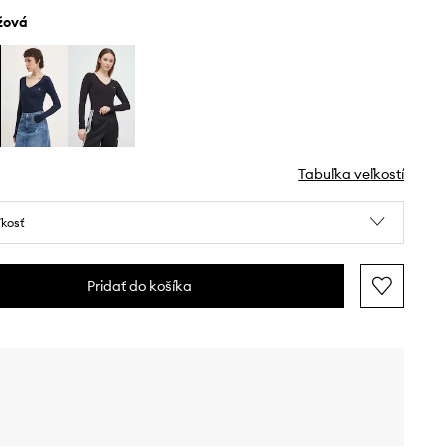
éžová
Tabuľka veľkostí
ľkosť
Pridať do košíka