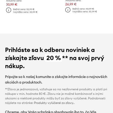
Aktuálna cena:
Aktuálna cena:
26,99 €
30,99 €
Bežná cena:
48,99 €
Bežná cena:
52,99 €
Najnižšia cena:
30,99 €
Najnižšia cena:
33,99 €
Prihláste sa k odberu noviniek a
získajte zľavu
20 %
** na svoj prvý
nákup.
Pripojte sa k našej komunite a získajte informácie o najnovších
akciách a produktoch.
**Zľava je jednorazová, vzťahuje sa na nezľavnené produkty a platí pri
nákupe v min. hodnote 80 €. Zľavu nie je možné kombinovať s inými
akciami a niektoré produkty môžu byť zo zľavy vylúčené. Podrobnosti
nájdete na stránke:
Produkty vylúčené zo zľavy.
.
Chceme, aby Vaša schránka obsahovala iba to, čo Vás