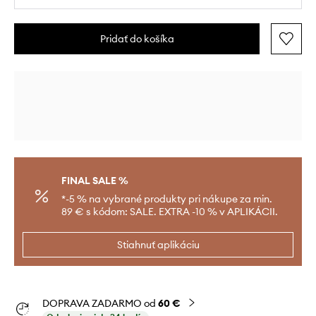
Pridať do košíka
FINAL SALE %
*-5 % na vybrané produkty pri nákupe za min.
89 € s kódom: SALE. EXTRA -10 % v APLIKÁCII.
Stiahnuť aplikáciu
DOPRAVA ZADARMO od
60 €