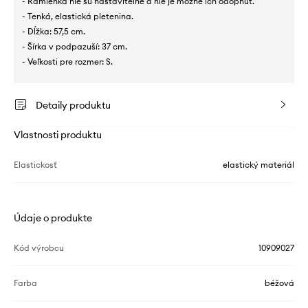
- Ramienka nie sú nastaviteľné a nie je možné ich odopnúť.
- Tenká, elastická pletenina.
- Dĺžka: 57,5 cm.
- Šírka v podpazuší: 37 cm.
- Veľkosti pre rozmer: S.
Detaily produktu
Vlastnosti produktu
Elastickosť
elastický materiál
Údaje o produkte
Kód výrobcu
10909027
Farba
béžová