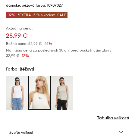
dámske, béžová farba, 10909027
-12%
*EXTRA -5 % s kódom: SALE
Aktuálna cena:
28,99 €
Bežná cena:
52,99 €
-45%
Najnižšia cena za posledných 30 dní pred poskytnutím zľavy:
32,99 €
 -12%
Farba:
béžová
Tabuľka veľkostí
Zvoľte veľkosť