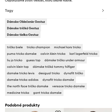
Odporúčame zvoliť veľkosť, ktorú bežne nosíte.
Tagy
Dámske Oblečenie Gestuz
Dámske tričká Gestuz
Dámske tielka Gestuz
tričko biele
tricko champion
michael kors tricko
puma tricko damske
calvin klein tricka
karl lagerfeld tricka
liu jo tricko
guess top
dámske tričko under armour
calvin klein top
dámske tričká tommy hilfiger
damske tricko levis
desigual tricko
dynafit tričko
damske tricka adidas
dynafit tricko damske
the north face tričko damske
versace tricko damske
medicine tricka
gant tricka damske
Podobné produkty