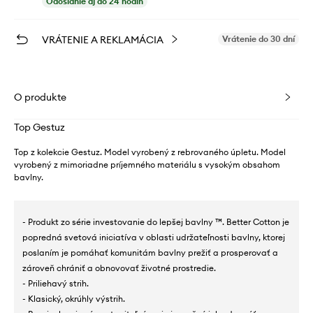
Odoslanie aj do 24 hodín
VRÁTENIE A REKLAMÁCIA
Vrátenie do 30 dní
O produkte
Top Gestuz
Top z kolekcie Gestuz. Model vyrobený z rebrovaného úpletu. Model
vyrobený z mimoriadne príjemného materiálu s vysokým obsahom
bavlny.
- Produkt zo série investovanie do lepšej bavlny ™. Better Cotton je
popredná svetová iniciatíva v oblasti udržateľnosti bavlny, ktorej
poslaním je pomáhať komunitám bavlny prežiť a prosperovať a
zároveň chrániť a obnovovať životné prostredie.
- Priliehavý strih.
- Klasický, okrúhly výstrih.