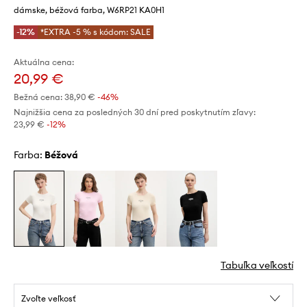
dámske, béžová farba, W6RP21 KA0H1
-12%
*EXTRA -5 % s kódom: SALE
Aktuálna cena:
20,99 €
Bežná cena:
38,90 €
-46%
Najnižšia cena za posledných 30 dní pred poskytnutím zľavy:
23,99 €
 -12%
Farba:
béžová
Tabuľka veľkostí
Zvoľte veľkosť