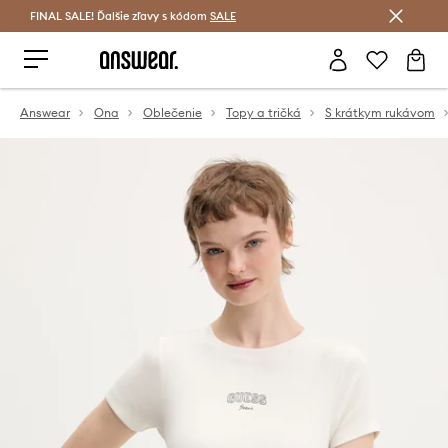
FINAL SALE! Ďalšie zľavy s kódom
Šetrite s Answear Club >
SALE
Answear
Ona
Oblečenie
Topy a tričká
S krátkym rukávom