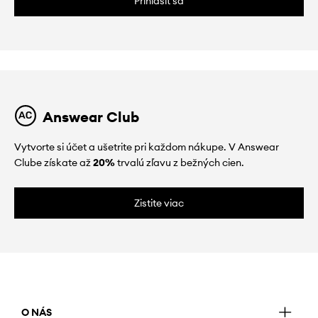
Prihlásiť sa
Answear Club
Vytvorte si účet a ušetrite pri každom nákupe. V Answear
Clube získate až
20%
trvalú zľavu z bežných cien.
Zistite viac
O NÁS