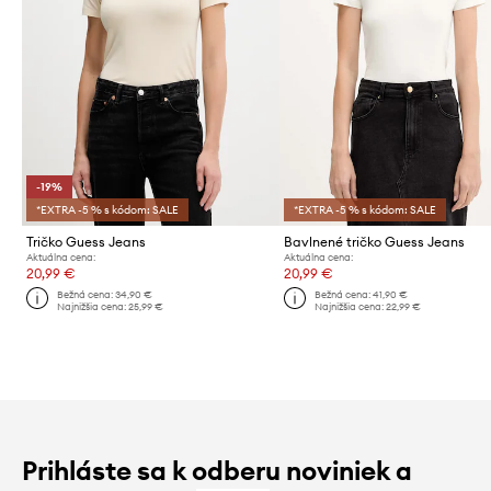
-19%
*EXTRA -5 % s kódom: SALE
*EXTRA -5 % s kódom: SALE
Tričko Guess Jeans
Bavlnené tričko Guess Jeans
Aktuálna cena:
Aktuálna cena:
20,99 €
20,99 €
Bežná cena:
34,90 €
Bežná cena:
41,90 €
Najnižšia cena:
25,99 €
Najnižšia cena:
22,99 €
Prihláste sa k odberu noviniek a