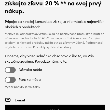
získajte zľavu
20 %
** na svoj prvý
nákup.
Pripojte sa k našej komunite a získajte informácie o najnovších
akciách a produktoch.
**Zľava je jednorazová, vzťahuje sa na nezľavnené produkty a platí pri
nákupe v min. hodnote 80 €. Zľavu nie je možné kombinovať s inými
akciami a niektoré produkty môžu byť zo zľavy vylúčené. Podrobnosti
nájdete na stránke:
Produkty vylúčené zo zľavy.
.
Chceme, aby Vaša schránka obsahovala iba to, čo Vás
skutočne zaujíma. Povedzte nám, je to:
Dámska móda
Pánska móda
Výber ponuky je voliteľný