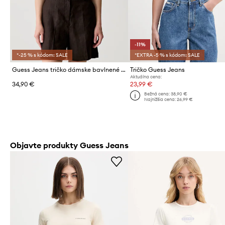
-11%
*-25 % s kódom: SALE
*EXTRA -5 % s kódom: SALE
Guess Jeans tričko dámske bavlnené s elastanom
Tričko Guess Jeans
Aktuálna cena:
34,90 €
23,99 €
Bežná cena:
38,90 €
Najnižšia cena:
26,99 €
Objavte produkty Guess Jeans