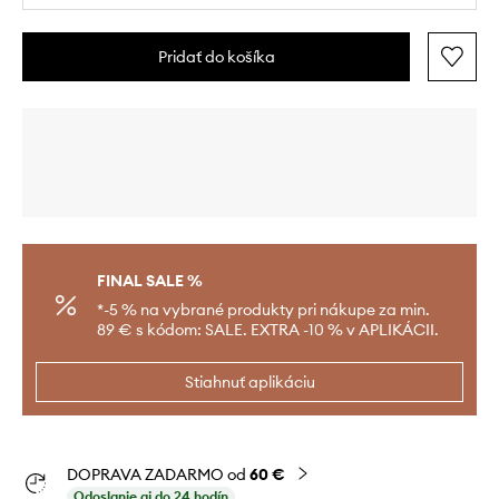
Pridať do košíka
FINAL SALE %
*-5 % na vybrané produkty pri nákupe za min.
89 € s kódom: SALE. EXTRA -10 % v APLIKÁCII.
Stiahnuť aplikáciu
DOPRAVA ZADARMO od
60 €
Odoslanie aj do 24 hodín