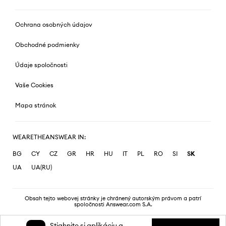
Ochrana osobných údajov
Obchodné podmienky
Údaje spoločnosti
Vaše Cookies
Mapa stránok
WEARETHEANSWEAR IN:
BG
CY
CZ
GR
HR
HU
IT
PL
RO
SI
SK
UA
UA(RU)
Obsah tejto webovej stránky je chránený autorským právom a patrí
spoločnosti Answear.com S.A.
Stiahnite si aplikáciu a