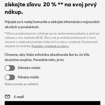
získajte zľavu
20 %
** na svoj prvý
nákup.
Pripojte sa k našej komunite a získajte informácie o najnovších
akciách a produktoch.
**Zľava je jednorazová, vzťahuje sa na nezľavnené produkty a platí pri
nákupe v min. hodnote 80 €. Zľavu nie je možné kombinovať s inými
akciami a niektoré produkty môžu byť zo zľavy vylúčené. Podrobnosti
nájdete na stránke:
Produkty vylúčené zo zľavy.
.
Chceme, aby Vaša schránka obsahovala iba to, čo Vás
skutočne zaujíma. Povedzte nám, je to:
Dámska móda
Pánska móda
Výber ponuky je voliteľný