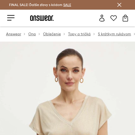
FINAL SALE! Ďalšie zľavy s kódom
Šetrite s Answear Club >
SALE
Answear
Ona
Oblečenie
Topy a tričká
S krátkym rukávom