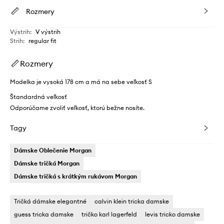
Rozmery
Výstrih
:
V výstrih
Strih
:
regular fit
Rozmery
Modelka je vysoká 178 cm a má na sebe veľkosť S
Štandardná veľkosť
Odporúčame zvoliť veľkosť, ktorú bežne nosíte.
Tagy
Dámske Oblečenie Morgan
Dámske tričká Morgan
Dámske tričká s krátkým rukávom Morgan
Tričká dámske elegantné
calvin klein tricka damske
guess tricka damske
tričko karl lagerfeld
levis tricko damske