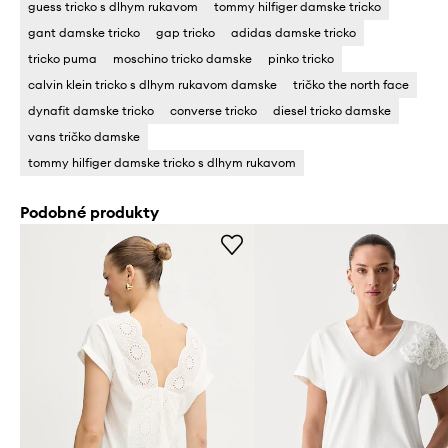
guess tricko s dlhym rukavom
tommy hilfiger damske tricko
gant damske tricko
gap tricko
adidas damske tricko
tricko puma
moschino tricko damske
pinko tricko
calvin klein tricko s dlhym rukavom damske
tričko the north face
dynafit damske tricko
converse tricko
diesel tricko damske
vans tričko damske
tommy hilfiger damske tricko s dlhym rukavom
Podobné produkty