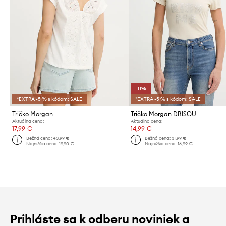
-11%
*EXTRA -5 % s kódom: SALE
*EXTRA -5 % s kódom: SALE
Tričko Morgan
Tričko Morgan DBISOU
Aktuálna cena:
Aktuálna cena:
17,99 €
14,99 €
Bežná cena:
43,99 €
Bežná cena:
31,99 €
Najnižšia cena:
19,90 €
Najnižšia cena:
16,99 €
Prihláste sa k odberu noviniek a