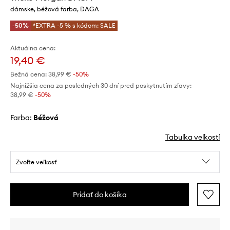
dámske, béžová farba, DAGA
-50%
*EXTRA -5 % s kódom: SALE
Aktuálna cena:
19,40 €
Bežná cena:
38,99 €
-50%
Najnižšia cena za posledných 30 dní pred poskytnutím zľavy:
38,99 €
 -50%
Farba:
béžová
Tabuľka veľkostí
Zvoľte veľkosť
Pridať do košíka