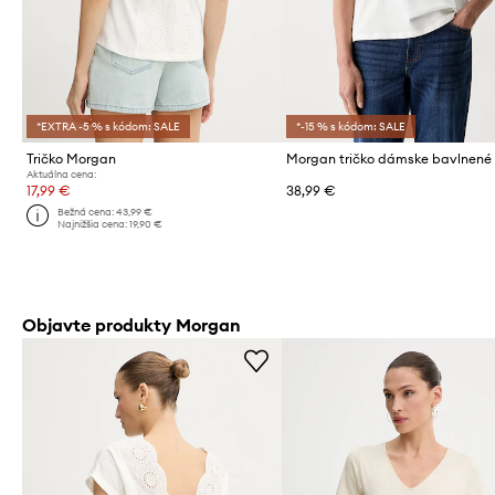
*EXTRA -5 % s kódom: SALE
*-15 % s kódom: SALE
Tričko Morgan
Aktuálna cena:
17,99 €
38,99 €
Bežná cena:
43,99 €
Najnižšia cena:
19,90 €
Objavte produkty Morgan