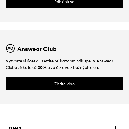
Prihlásiť sa
Answear Club
Vytvorte si účet a ušetrite pri každom nákupe. V Answear
Clube získate až
20%
trvalú zľavu z bežných cien.
Zistite viac
O NÁS