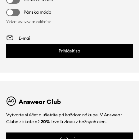
Pánska móda
Výber ponuky je voliteľný
Prihlásiť sa
Answear Club
Vytvorte si účet a ušetrite pri každom nákupe. V Answear
Clube získate až
20%
trvalú zľavu z bežných cien.