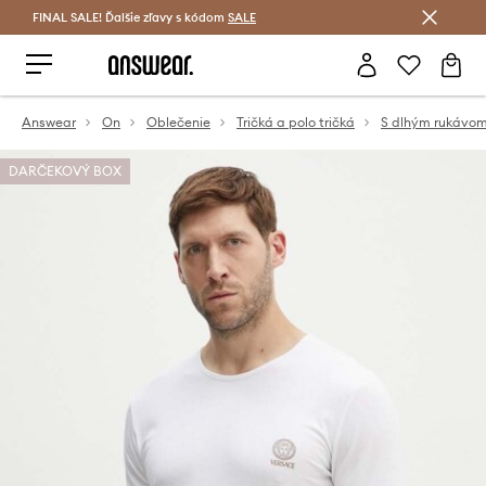
FINAL SALE! Ďalšie zľavy s kódom
Šetrite s Answear Club >
SALE
Answear
On
Oblečenie
Tričká a polo tričká
S dlhým rukávo
DARČEKOVÝ BOX