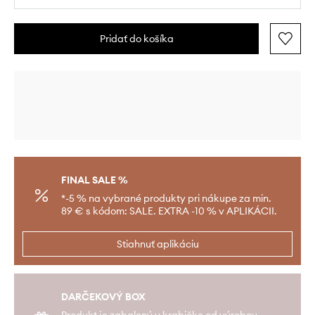
Pridať do košíka
FINAL SALE %
*-5 % na vybrané produkty pri nákupe za min.
89 € s kódom: SALE. EXTRA -10 % v APLIKÁCII.
Stiahnuť aplikáciu
DARČEKOVÝ BOX
Produkt je zabalený v krabičke od výrobcu.