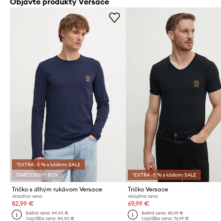
Objavte produkty Versace
*EXTRA -5 % s kódom: SALE
DARČEKOVÝ BOX
*EXTRA -5 % s kódom: SALE
Tričko s dlhým rukávom Versace
Tričko Versace
Aktuálna cena:
Aktuálna cena:
82,99 €
69,99 €
Bežná cena:
94,90 €
Bežná cena:
85,99 €
Najnižšia cena:
84,90 €
Najnižšia cena:
76,99 €