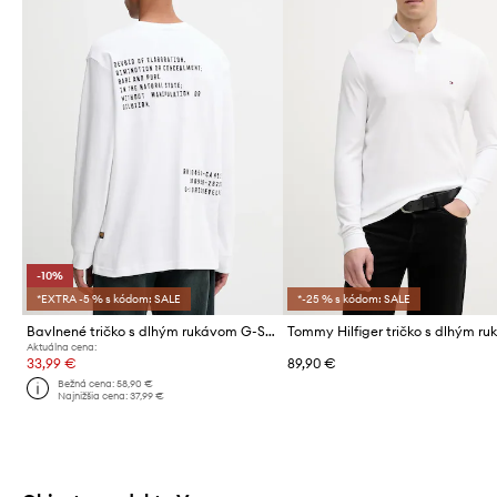
-10%
*EXTRA -5 % s kódom: SALE
*-25 % s kódom: SALE
Bavlnené tričko s dlhým rukávom G-Star Back embro
Aktuálna cena:
33,99 €
89,90 €
Bežná cena:
58,90 €
Najnižšia cena:
37,99 €