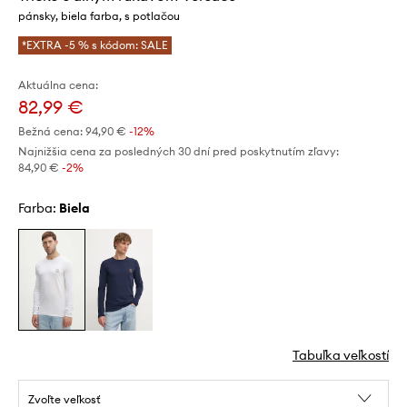
pánsky, biela farba, s potlačou
*EXTRA -5 % s kódom: SALE
Aktuálna cena:
82,99 €
Bežná cena:
94,90 €
-12%
Najnižšia cena za posledných 30 dní pred poskytnutím zľavy:
84,90 €
 -2%
Farba:
biela
Tabuľka veľkostí
Zvoľte veľkosť