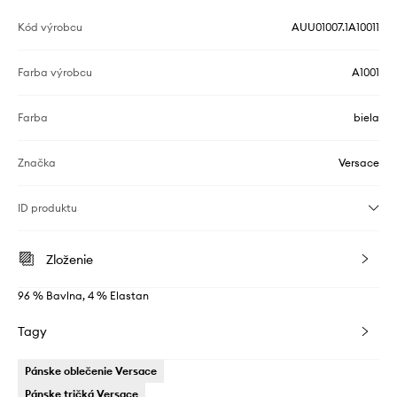
Kód výrobcu
AUU01007.1A10011
Farba výrobcu
A1001
Farba
biela
Značka
Versace
ID produktu
Zloženie
96 % Bavlna, 4 % Elastan
Tagy
Pánske oblečenie Versace
Pánske tričká Versace