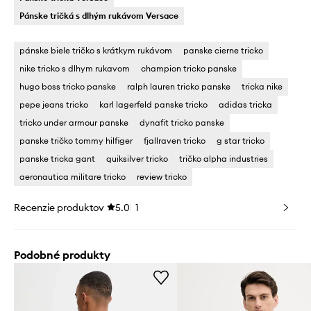
Pánske tričká s dlhým rukávom Versace
pánske biele tričko s krátkym rukávom
panske cierne tricko
nike tricko s dlhym rukavom
champion tricko panske
hugo boss tricko panske
ralph lauren tricko panske
tricka nike
pepe jeans tricko
karl lagerfeld panske tricko
adidas tricka
tricko under armour panske
dynafit tricko panske
panske tričko tommy hilfiger
fjallraven tricko
g star tricko
panske tricka gant
quiksilver tricko
tričko alpha industries
aeronautica militare tricko
review tricko
Recenzie produktov
5.0
1
Podobné produkty