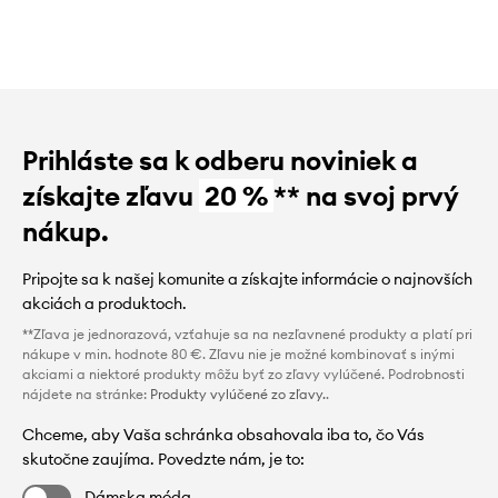
Prihláste sa k odberu noviniek a
získajte zľavu
20 %
** na svoj prvý
nákup.
Pripojte sa k našej komunite a získajte informácie o najnovších
akciách a produktoch.
**Zľava je jednorazová, vzťahuje sa na nezľavnené produkty a platí pri
nákupe v min. hodnote 80 €. Zľavu nie je možné kombinovať s inými
akciami a niektoré produkty môžu byť zo zľavy vylúčené. Podrobnosti
nájdete na stránke:
Produkty vylúčené zo zľavy.
.
Chceme, aby Vaša schránka obsahovala iba to, čo Vás
skutočne zaujíma. Povedzte nám, je to:
Dámska móda