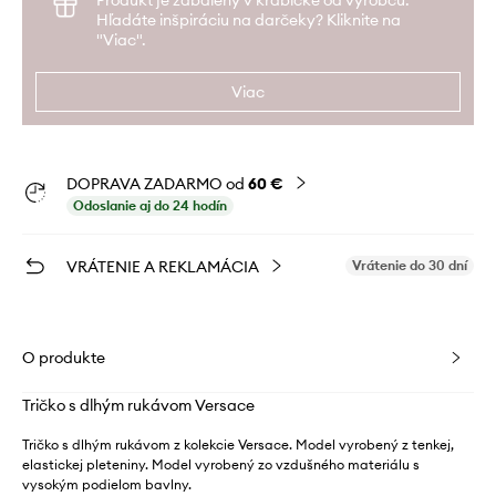
Hľadáte inšpiráciu na darčeky? Kliknite na
"Viac".
Viac
DOPRAVA ZADARMO od
60 €
Odoslanie aj do 24 hodín
VRÁTENIE A REKLAMÁCIA
Vrátenie do 30 dní
O produkte
Tričko s dlhým rukávom Versace
Tričko s dlhým rukávom z kolekcie Versace. Model vyrobený z tenkej,
elastickej pleteniny. Model vyrobený zo vzdušného materiálu s
vysokým podielom bavlny.