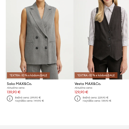
*EXTRA -10 % s kódom:SALE
*EXTRA -10 % s kódom:SALE
Sako MAX&Co.
Vesta MAX&Co.
Aktuálna cena:
Aktuálna cena:
139,90 €
129,90 €
Bežná cena:
299,90 €
Bežná cena:
229,90 €
Najnižšia cena:
149,90 €
Najnižšia cena:
139,90 €