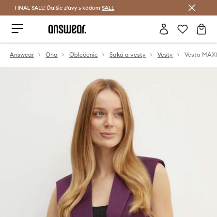
FINAL SALE! Ďalšie zľavy s kódom
Šetrite s Answear Club >
SALE
Answear
Ona
Oblečenie
Saká a vesty
Vesty
Vesta MAX