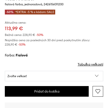
fialová farba, jednoradová, 2426156011200
-50%
*EXTRA -5 % s kódom: SALE
Aktuálna cena:
113,99 €
Bežná cena:
228,90 €
-50%
Najnižšia cena za posledných 30 dní pred poskytnutím zľavy:
228,90 €
 -50%
Farba:
fialová
Tabuľka veľkostí
Zvoľte veľkosť
Pridať do košíka