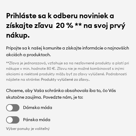
Prihláste sa k odberu noviniek a
získajte zľavu
20 %
** na svoj prvý
nákup.
Pripojte sa k našej komunite a získajte informácie o najnovších
akciách a produktoch.
**Zľava je jednorazová, vzťahuje sa na nezľavnené produkty a platí pri
nákupe v min. hodnote 80 €. Zľavu nie je možné kombinovať s inými
akciami a niektoré produkty môžu byť zo zľavy vylúčené. Podrobnosti
nájdete na stránke:
Produkty vylúčené zo zľavy.
.
Chceme, aby Vaša schránka obsahovala iba to, čo Vás
skutočne zaujíma. Povedzte nám, je to:
Dámska móda
Pánska móda
Výber ponuky je voliteľný