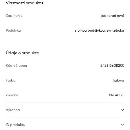
Vlastnosti produktu
Zapínanie
jednoradkové
Podšívka
s plnou podšívkou, syntetická
Údaje o produkte
Kód výrobcu
2426156011200
Farba
fialová
Značka
Max&Co.
Výrobca
ID produktu