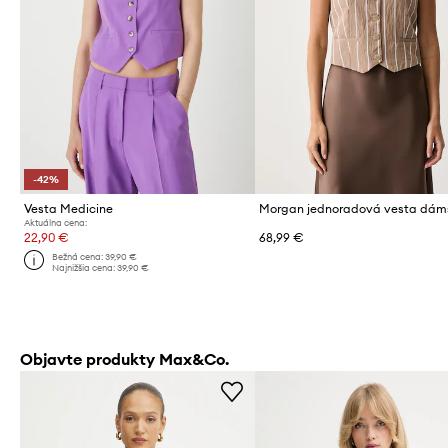
-42%
Vesta Medicine
Aktuálna cena:
22,90 €
68,99 €
Bežná cena:
39,90 €
Najnižšia cena:
39,90 €
Objavte produkty Max&Co.