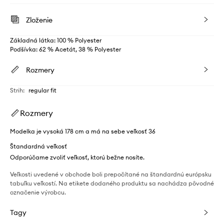
Zloženie
Základná látka: 100 % Polyester
Podšívka: 62 % Acetát, 38 % Polyester
Rozmery
Strih
:
regular fit
Rozmery
Modelka je vysoká 178 cm a má na sebe veľkosť 36
Štandardná veľkosť
Odporúčame zvoliť veľkosť, ktorú bežne nosíte.
Veľkosti uvedené v obchode boli prepočítané na štandardnú európsku
tabuľku veľkostí. Na etikete dodaného produktu sa nachádza pôvodné
označenie výrobcu.
Tagy