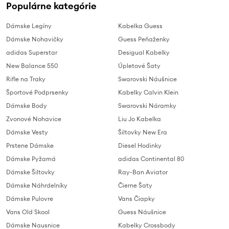
Populárne kategórie
Dámske Legíny
Kabelka Guess
Dámske Nohavičky
Guess Peňaženky
adidas Superstar
Desigual Kabelky
New Balance 550
Úpletové Šaty
Rifle na Traky
Swarovski Náušnice
Športové Podprsenky
Kabelky Calvin Klein
Dámske Body
Swarovski Náramky
Zvonové Nohavice
Liu Jo Kabelka
Dámske Vesty
Šiltovky New Era
Prstene Dámske
Diesel Hodinky
Dámske Pyžamá
adidas Continental 80
Dámske Šiltovky
Ray-Ban Aviator
Dámske Náhrdelníky
Čierne Šaty
Dámske Pulovre
Vans Čiapky
Vans Old Skool
Guess Náušnice
Dámske Nausnice
Kabelky Crossbody