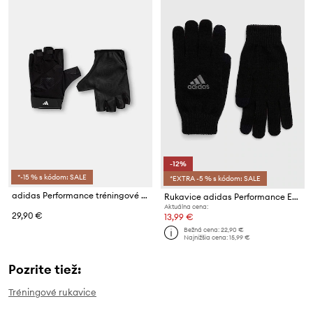
-12%
*-15 % s kódom: SALE
*EXTRA -5 % s kódom: SALE
adidas Performance tréningové rukavice
Rukavice adidas Performance Essentials
Aktuálna cena:
29,90 €
13,99 €
Bežná cena:
22,90 €
Najnižšia cena:
15,99 €
Pozrite tiež:
Tréningové rukavice