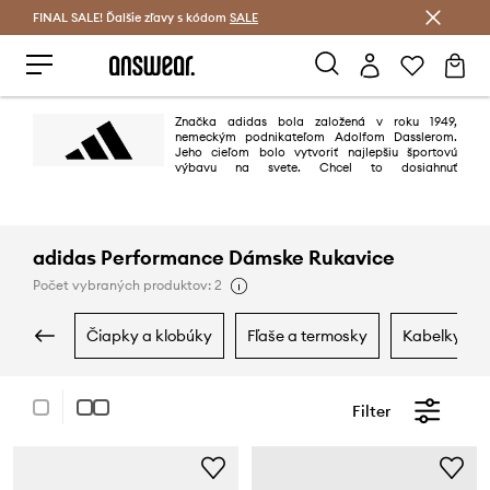
FINAL SALE! Ďalšie zľavy s kódom
Šetrite s Answear Club >
SALE
Značka adidas bola založená v roku 1949,
nemeckým podnikateľom Adolfom Dasslerom.
Jeho cieľom bolo vytvoriť najlepšiu športovú
výbavu na svete. Chcel to dosiahnuť
projektovaním najlepších topánok využieľných na šport, chrániacich
športovcov pred úrazmi a zabezpečujúc vysokú trvanlivosť výrobkov. Cieľ
bol dosiahnutý na 100 %.
adidas Performance Dámske Rukavice
Počet vybraných produktov: 2
čiapky a klobúky
fľaše a termosky
kabelky
Filter