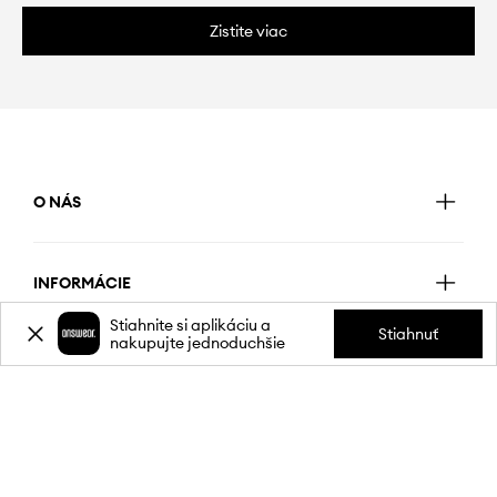
Zistite viac
O NÁS
INFORMÁCIE
Stiahnite si aplikáciu a
Stiahnuť
nakupujte jednoduchšie
SLUŽBY ZÁKAZNÍKOM
MOBILNÁ APLIKÁCIA