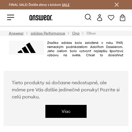
FINAL SALE! Ďalšie zľavy s kódom
Šetrite s Answear Club >
SALE
Answear
adidas Performance
Ona
Obuv
Značka adidas bola založená v roku 1949,
nemeckým podnikateľom Adolfom Dasslerom.
Jeho cieľom bolo vytvoriť najlepšiu športovú
výbavu na svete. Chcel to dosiahnuť
projektovaním najlepších topánok využieľných na šport, chrániacich
športovcov pred úrazmi a zabezpečujúc vysokú trvanlivosť výrobkov. Cieľ
bol dosiahnutý na 100 %.
Tieto produkty sú dočasne nedostupné, ale
máme pre Vás ďalšie jedinečné ponuky! Pozrite si
celú ponuku.
Viac