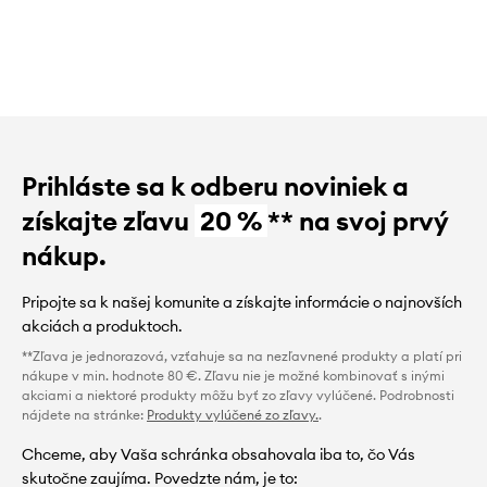
Prihláste sa k odberu noviniek a
získajte zľavu
20 %
** na svoj prvý
nákup.
Pripojte sa k našej komunite a získajte informácie o najnovších
akciách a produktoch.
**Zľava je jednorazová, vzťahuje sa na nezľavnené produkty a platí pri
nákupe v min. hodnote 80 €. Zľavu nie je možné kombinovať s inými
akciami a niektoré produkty môžu byť zo zľavy vylúčené. Podrobnosti
nájdete na stránke:
Produkty vylúčené zo zľavy.
.
Chceme, aby Vaša schránka obsahovala iba to, čo Vás
skutočne zaujíma. Povedzte nám, je to: