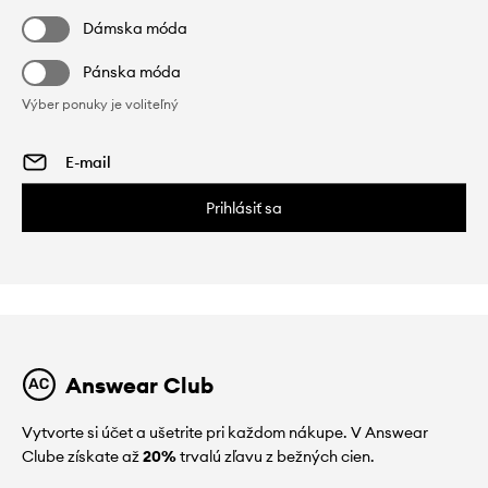
Dámska móda
Pánska móda
Výber ponuky je voliteľný
Prihlásiť sa
Answear Club
Vytvorte si účet a ušetrite pri každom nákupe. V Answear
Clube získate až
20%
trvalú zľavu z bežných cien.