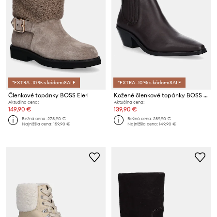
*EXTRA -10 % s kódom:SALE
*EXTRA -10 % s kódom:SALE
Členkové topánky BOSS Eleri
Kožené členkové topánky BOSS Niara
Aktuálna cena:
Aktuálna cena:
149,90 €
139,90 €
Bežná cena:
273,90 €
Bežná cena:
289,90 €
Najnižšia cena:
159,90 €
Najnižšia cena:
149,90 €