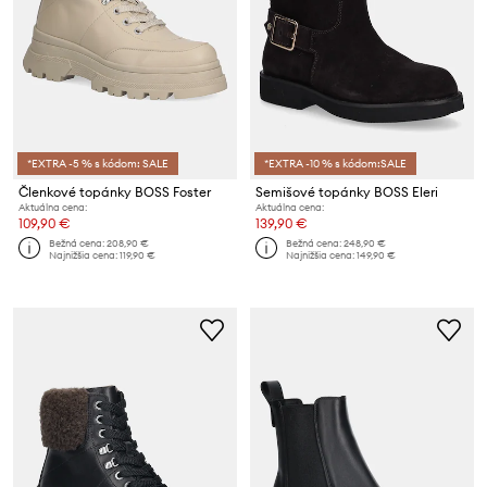
*EXTRA -5 % s kódom: SALE
*EXTRA -10 % s kódom:SALE
Členkové topánky BOSS Foster
Semišové topánky BOSS Eleri
Aktuálna cena:
Aktuálna cena:
109,90 €
139,90 €
Bežná cena:
208,90 €
Bežná cena:
248,90 €
Najnižšia cena:
119,90 €
Najnižšia cena:
149,90 €