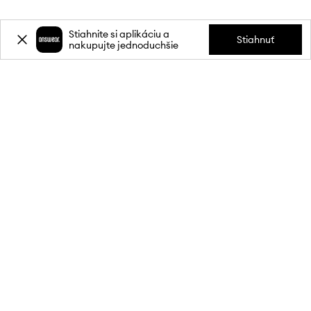
Stiahnite si aplikáciu a
Stiahnuť
nakupujte jednoduchšie
Prihláste sa k odberu noviniek a
získajte zľavu
20 %
** na svoj prvý
nákup.
Pripojte sa k našej komunite a získajte informácie o najnovších
akciách a produktoch.