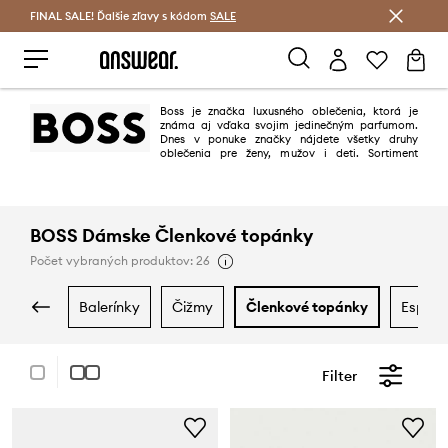
FINAL SALE! Ďalšie zľavy s kódom
Šetrite s Answear Club >
SALE
Boss je značka luxusného oblečenia, ktorá je
známa aj vďaka svojim jedinečným parfumom.
Dnes v ponuke značky nájdete všetky druhy
oblečenia pre ženy, mužov i deti. Sortiment
značky okrem toho zahŕňa obuv, kabelky, batohy a ďalšie doplnky. V
kolekcii Boss nájdete dokonca aj svadobné šaty. Oblečenie Boss je
symbolom dobrého vkusu a elegancie.
BOSS Dámske Členkové topánky
Počet vybraných produktov: 26
balerínky
čižmy
členkové topánky
espadr
Filter