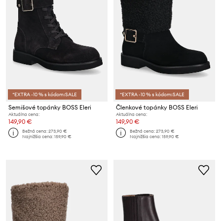
*EXTRA -10 % s kódom:SALE
*EXTRA -10 % s kódom:SALE
Semišové topánky BOSS Eleri
Členkové topánky BOSS Eleri
Aktuálna cena:
Aktuálna cena:
149,90 €
149,90 €
Bežná cena:
273,90 €
Bežná cena:
273,90 €
Najnižšia cena:
159,90 €
Najnižšia cena:
159,90 €