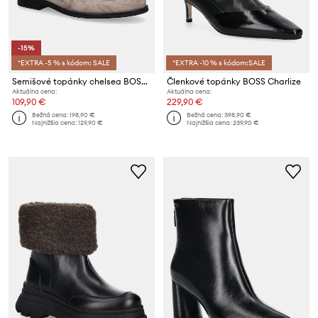
-15%
*EXTRA -5 % s kódom: SALE
*EXTRA -10 % s kódom:SALE
Semišové topánky chelsea BOSS Lycia
Členkové topánky BOSS Charlize
Aktuálna cena:
Aktuálna cena:
109,90 €
229,90 €
Bežná cena:
198,90 €
Bežná cena:
398,90 €
Najnižšia cena:
129,90 €
Najnižšia cena:
239,90 €