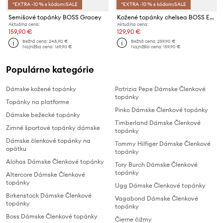
*EXTRA -10 % s kódom:SALE
*EXTRA -10 % s kódom:SALE
Semišové topánky BOSS Gracey
Kožené topánky chelsea BOSS Eleri
Aktuálna cena:
Aktuálna cena:
159,90 €
129,90 €
Bežná cena:
248,90 €
Bežná cena:
259,90 €
Najnižšia cena:
169,90 €
Najnižšia cena:
159,90 €
Populárne kategórie
Dámske kožené topánky
Patrizia Pepe Dámske Členkové
topánky
Topánky na platforme
Pinko Dámske Členkové topánky
Dámske bežecké topánky
Timberland Dámske Členkové
Zimné športové topánky dámske
topánky
Dámske členkové topánky na
Tommy Hilfiger Dámske Členkové
opätku
topánky
Alohas Dámske Členkové topánky
Tory Burch Dámske Členkové
topánky
Altercore Dámske Členkové
topánky
Ugg Dámske Členkové topánky
Birkenstock Dámske Členkové
Vagabond Dámske Členkové
topánky
topánky
Boss Dámske Členkové topánky
Čierne čižmy