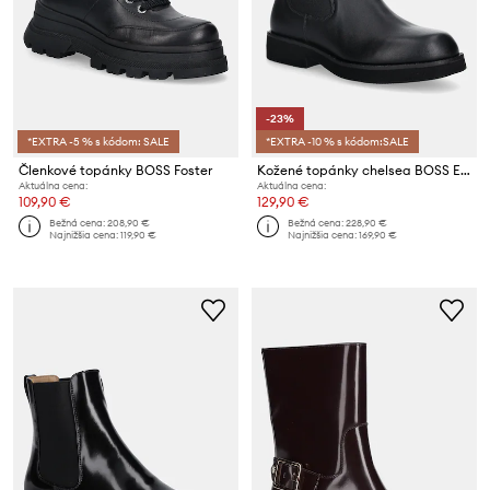
-23%
*EXTRA -5 % s kódom: SALE
*EXTRA -10 % s kódom:SALE
Členkové topánky BOSS Foster
Kožené topánky chelsea BOSS Eleri
Aktuálna cena:
Aktuálna cena:
109,90 €
129,90 €
Bežná cena:
208,90 €
Bežná cena:
228,90 €
Najnižšia cena:
119,90 €
Najnižšia cena:
169,90 €