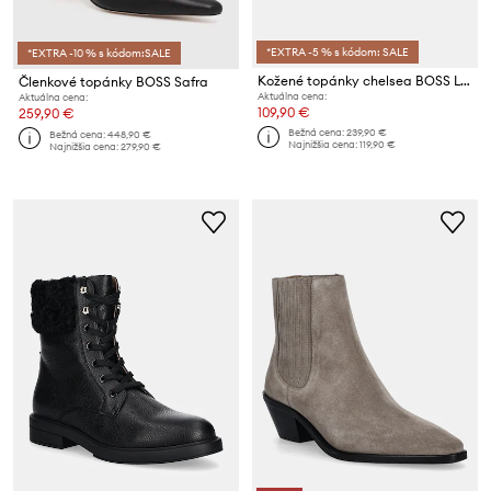
*EXTRA -5 % s kódom: SALE
*EXTRA -10 % s kódom:SALE
Kožené topánky chelsea BOSS Lycia
Členkové topánky BOSS Safra
Aktuálna cena:
Aktuálna cena:
109,90 €
259,90 €
Bežná cena:
239,90 €
Bežná cena:
448,90 €
Najnižšia cena:
119,90 €
Najnižšia cena:
279,90 €