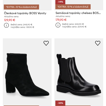
-14%
*EXTRA -10 % s kódom:SALE
*EXTRA -10 % s kódom:SALE
Semišové topánky chelsea BOSS Niara
Členkové topánky BOSS Vanity
Aktuálna cena:
Aktuálna cena:
179,90 €
129,90 €
Bežná cena:
248,90 €
Bežná cena:
248,90 €
Najnižšia cena:
209,90 €
Najnižšia cena:
139,90 €
-18%