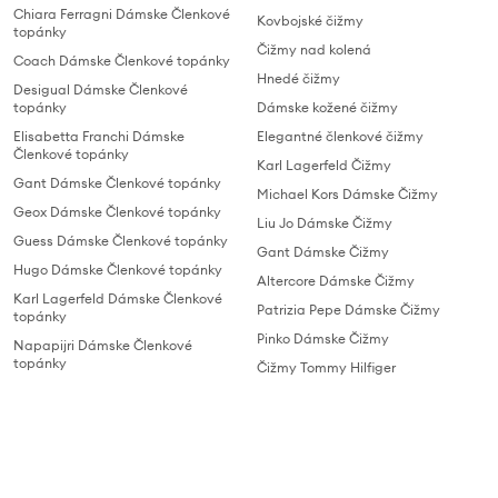
Chiara Ferragni Dámske Členkové
Kovbojské čižmy
topánky
Čižmy nad kolená
Coach Dámske Členkové topánky
Hnedé čižmy
Desigual Dámske Členkové
topánky
Dámske kožené čižmy
Elisabetta Franchi Dámske
Elegantné členkové čižmy
Členkové topánky
Karl Lagerfeld Čižmy
Gant Dámske Členkové topánky
Michael Kors Dámske Čižmy
Geox Dámske Členkové topánky
Liu Jo Dámske Čižmy
Guess Dámske Členkové topánky
Gant Dámske Čižmy
Hugo Dámske Členkové topánky
Altercore Dámske Čižmy
Karl Lagerfeld Dámske Členkové
Patrizia Pepe Dámske Čižmy
topánky
Pinko Dámske Čižmy
Napapijri Dámske Členkové
topánky
Čižmy Tommy Hilfiger