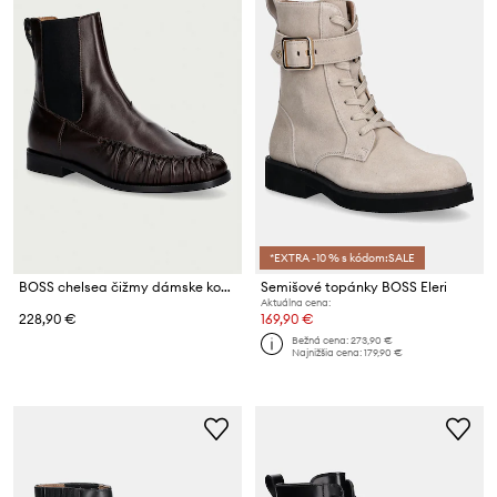
*EXTRA -10 % s kódom:SALE
BOSS chelsea čižmy dámske kožené Lycia
Semišové topánky BOSS Eleri
Aktuálna cena:
228,90 €
169,90 €
Bežná cena:
273,90 €
Najnižšia cena:
179,90 €