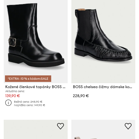
*EXTRA -10 % s kódom:SALE
Kožené členkové topánky BOSS Eleri
BOSS chelsea čižmy dámske kožené Lycia
Aktuálna cena:
139,90 €
228,90 €
Bežná cena:
248,90 €
Najnižšia cena:
149,90 €