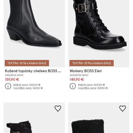
*EXTRA -10 % s kódom:SALE
*EXTRA -10 % s kódom:SALE
Kožené topánky chelsea BOSS Niara
Workery BOSS Eleri
Aktuálna cena:
Aktuálna cena:
159,90 €
149,90 €
Bežná cena:
248,90 €
Bežná cena:
309,90 €
Najnižšia cena:
169,90 €
Najnižšia cena:
159,90 €