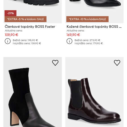
-21%
*EXTRA -5 % s kódom: SALE
*EXTRA -10 % s kódom:SALE
Členkové topánky BOSS Foster
Kožené členkové topánky BOSS Gracey
Aktuálna cena:
Aktuálna cena:
109,90 €
169,90 €
Bežná cena:
198,90 €
Bežná cena:
273,90 €
Najnižšia cena:
139,90 €
Najnižšia cena:
179,90 €