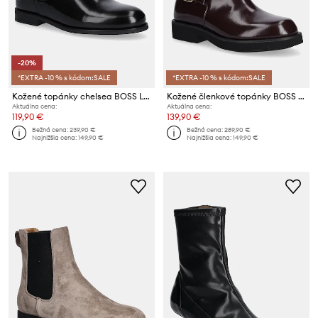
-20%
*EXTRA -10 % s kódom:SALE
*EXTRA -10 % s kódom:SALE
Kožené topánky chelsea BOSS Lycia
Kožené členkové topánky BOSS Eleri
Aktuálna cena:
Aktuálna cena:
119,90 €
139,90 €
Bežná cena:
239,90 €
Bežná cena:
289,90 €
Najnižšia cena:
149,90 €
Najnižšia cena:
149,90 €