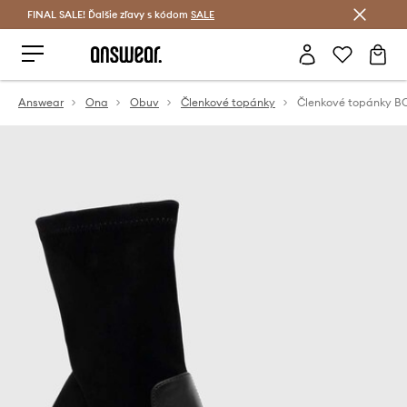
FINAL SALE! Ďalšie zľavy s kódom
Šetrite s Answear Club >
SALE
Answear
Ona
Obuv
Členkové topánky
Členkové topánky B