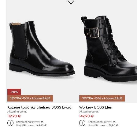
-20%
*EXTRA -10 % s kódom:SALE
*EXTRA -10 % s kódom:SALE
Kožené topánky chelsea BOSS Lycia
Workery BOSS Eleri
Aktuálna cena:
Aktuálna cena:
119,90 €
149,90 €
Bežná cena:
239,90 €
Bežná cena:
309,90 €
Najnižšia cena:
149,90 €
Najnižšia cena:
159,90 €