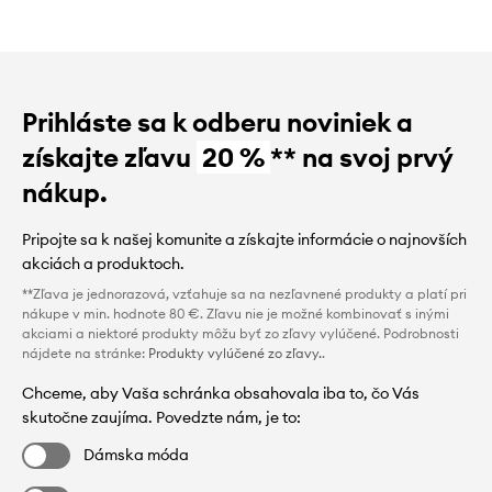
Prihláste sa k odberu noviniek a
získajte zľavu
20 %
** na svoj prvý
nákup.
Pripojte sa k našej komunite a získajte informácie o najnovších
akciách a produktoch.
**Zľava je jednorazová, vzťahuje sa na nezľavnené produkty a platí pri
nákupe v min. hodnote 80 €. Zľavu nie je možné kombinovať s inými
akciami a niektoré produkty môžu byť zo zľavy vylúčené. Podrobnosti
nájdete na stránke:
Produkty vylúčené zo zľavy.
.
Chceme, aby Vaša schránka obsahovala iba to, čo Vás
skutočne zaujíma. Povedzte nám, je to:
Dámska móda