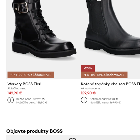
-23%
*EXTRA -10 % s kódom:SALE
*EXTRA -10 % s kódom:SALE
Workery BOSS Eleri
Kožené topánky chelsea BOSS El
Aktuálna cena:
Aktuálna cena:
149,90 €
129,90 €
Bežná cena:
309,90 €
Bežná cena:
228,90 €
Najnižšia cena:
159,90 €
Najnižšia cena:
169,90 €
Objavte produkty BOSS