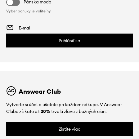
Pánska móda
Výber ponuky je voliteľný
Prihlásiť sa
Answear Club
Vytvorte si účet a ušetrite pri každom nákupe. V Answear
Clube získate až
20%
trvalú zľavu z bežných cien.
Zistite viac