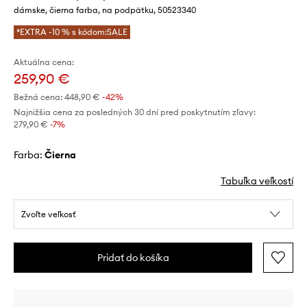
dámske, čierna farba, na podpätku, 50523340
*EXTRA -10 % s kódom:SALE
Aktuálna cena:
259,90 €
Bežná cena:
448,90 €
-42%
Najnižšia cena za posledných 30 dní pred poskytnutím zľavy:
279,90 €
 -7%
Farba:
čierna
Tabuľka veľkostí
Zvoľte veľkosť
Pridať do košíka