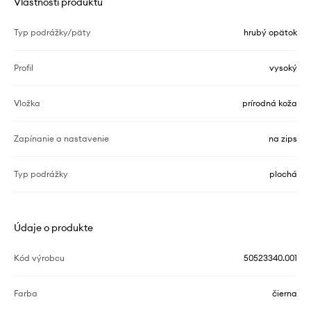
Vlastnosti produktu
Typ podrážky/päty
hrubý opätok
Profil
vysoký
Vložka
prírodná koža
Zapínanie a nastavenie
na zips
Typ podrážky
plochá
Údaje o produkte
Kód výrobcu
50523340.001
Farba
čierna