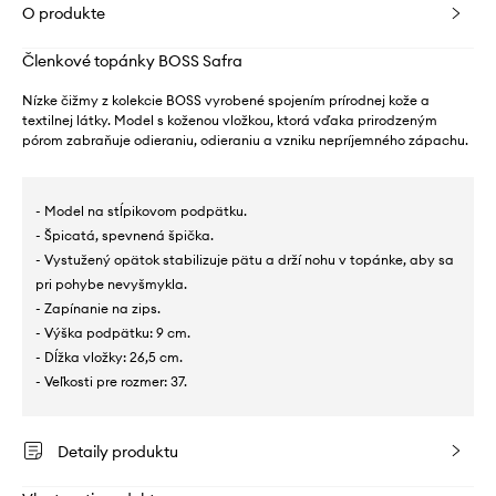
O produkte
Členkové topánky BOSS Safra
Nízke čižmy z kolekcie BOSS vyrobené spojením prírodnej kože a
textilnej látky. Model s koženou vložkou, ktorá vďaka prirodzeným
pórom zabraňuje odieraniu, odieraniu a vzniku nepríjemného zápachu.
- Model na stĺpikovom podpätku.
- Špicatá, spevnená špička.
- Vystužený opätok stabilizuje pätu a drží nohu v topánke, aby sa
pri pohybe nevyšmykla.
- Zapínanie na zips.
- Výška podpätku: 9 cm.
- Dĺžka vložky: 26,5 cm.
- Veľkosti pre rozmer: 37.
Detaily produktu