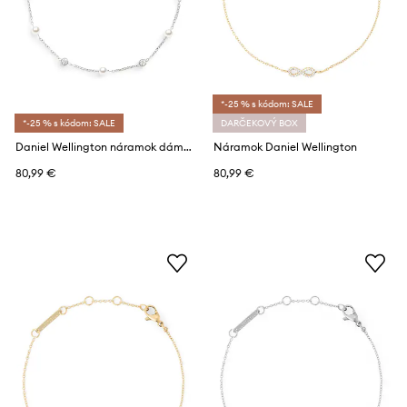
*-25 % s kódom: SALE
*-25 % s kódom: SALE
DARČEKOVÝ BOX
Daniel Wellington náramok dámsky z nehrdzavejúcej ocele s kryštálom
Náramok Daniel Wellington
80,99 €
80,99 €