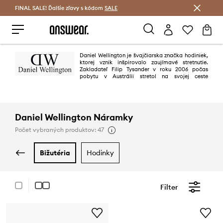
FINAL SALE! Ďalšie zľavy s kódom
Šetrite s Answear Club >
SALE
Daniel Wellington je švajčiarska značka hodiniek,
ktorej vznik inšpirovalo zaujímavé stretnutie.
Zakladateľ Filip Tysander v roku 2006 počas
pobytu v Austrálii stretol na svojej ceste
elegantného Angličana Daniela Wellingtona, po ktorom bol pomenovaný
celý rad hodiniek. Mladý Švéd si na mužovej ruke všimol hodinky v retro
štýle na vyblednutom remienku NATO. Tento doplnok okamžite zaujal
Tysandera a stal sa priamou inšpiráciou pre vytvorenie radu hodiniek.
Značka dokonale spája minimalizmus, zaujímavý dizajn a praktickosť.
Daniel Wellington Náramky
Počet vybraných produktov: 47
bižutéria
hodinky
Filter