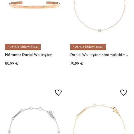
*-25 % s kódom: SALE
*-25 % s kódom: SALE
Náramok Daniel Wellington
Daniel Wellington náramok dámsky z nehrdzavejúcej ocele so zirkónom
80,99 €
70,99 €