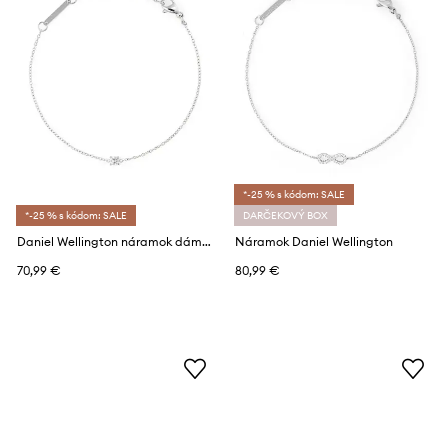
*-25 % s kódom: SALE
*-25 % s kódom: SALE
DARČEKOVÝ BOX
Daniel Wellington náramok dámsky z nehrdzavejúcej ocele so zirkónom
Náramok Daniel Wellington
70,99 €
80,99 €