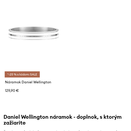
*-25 % s kódom: SALE
Náramok Daniel Wellington
129,90 €
Daniel Wellington náramok - doplnok, s ktorým
zažiarite