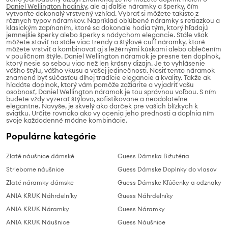
Daniel Wellington hodinky
, ale aj ďalšie náramky a šperky, čím
vytvoríte dokonalý vrstvený vzhľad. Vybrať si môžete takisto z
rôznych typov náramkov. Napríklad obľúbené náramky s retiazkou a
klasickým zapínaním, ktoré sa dokonale hodia tým, ktorý hľadajú
jemnejšie šperky alebo šperky s nádychom elegancie. Stále však
môžete staviť na stále viac trendy a štýlové cuff náramky, ktoré
môžete vrstviť a kombinovať aj s ležérnými kúskami alebo oblečením
v pouličnom štýle. Daniel Wellington náramok je presne ten doplnok,
ktorý nesie so sebou viac než len krásny dizajn. Je to vyhlásenie
vášho štýlu, vášho vkusu a vašej jedinečnosti. Nosiť tento náramok
znamená byť súčasťou dlhej tradície elegancie a kvality. Takže ak
hľadáte doplnok, ktorý vám pomôže zažiarite a vyjadriť vašu
osobnosť, Daniel Wellington náramok je tou správnou voľbou. S ním
budete vždy vyzerať štýlovo, sofistikovane a neodolateľne
elegantne. Navyše, je skvelý ako darček pre vašich blízkych k
sviatku. Určite rovnako ako vy ocenia jeho prednosti a doplnia ním
svoje každodenné módne kombinácie.
Populárne kategórie
Zlaté náušnice dámské
Guess Dámska Bižutéria
Strieborne náušnice
Guess Dámske Doplnky do vlasov
Zlaté náramky dámske
Guess Dámske Kľúčenky a odznaky
ANIA KRUK Náhrdelníky
Guess Náhrdelníky
ANIA KRUK Náramky
Guess Náramky
ANIA KRUK Náušnice
Guess Náušnice