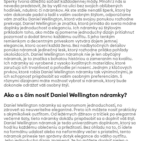
Šperky tvoria dôležitú súčasť každodennej módy. Mnohí z nás si
nevedia predstaviť, že by vyšli na ulici bez svojich obľúbených
hodiniek, náušníc či náramkov. Ak ste stále nenašli šperk, ktorý by
vám dokonale padol a ladil s vašim osobným štýlom, odporúčame
vám značku Daniel Wellington, ktorá vás svojou ponukou rozhodne
prekvapí. Daniel Wellington je značka, ktorá prináša do sveta módne
doplnky jednoduchosť a eleganciu. Ich náramky sú štýlovým
príkladom toho, ako môže aj pomerne jednoduchý dizajn pritiahnuť
pozornosť a dodať šmrnc každému outfitu. S jeho tenkým
remienkom a decentným príveskom vytvára dojem jemnej
elegancie, ktorú ocení každá žena. Bez nadbytočných detailov
ponúka náramok jedinečný lesk, ktorý rozhodne priláka pohľady
okoloidúcich. Daniel Wellington náramok nie je len obyčajný
náramok, je to značka s bohatou históriou a zameraním na kvalitu.
Ich náramky sú vyrobené z vysoko kvalitných materiálov, ktoré
zaručujú ich trvanlivosť a pohodlie pri nosení. Jedným z kľúčových
prvkov, ktoré robia Daniel Wellington náramky tak výnimočnými, je
ich schopnosť prispôsobiť sa vašim osobným preferenciám. S
rôznymi dizajnami máte možnosť vybrať si náramok, ktorý bude
dokonale odrážať váš osobný štýl.
Ako a s čím nosiť Daniel Wellington náramky?
Daniel Wellington náramky sú synonymom jednoduchosti, no
zároveň sú neuveriteľne elegantné. Preto ich môžete nosiť prakticky
s akýmikoľvek outfitom. Od ležérnych džínsov a tričiek po elegantné
večerné šaty, tieto náramky dokážu prispôsobiť sa a doplniť váš štýl.
Daniel Wellington náramok je teda univerzálnym doplnkom, ktorý sa
hodí ku každému oblečeniu a príležitosti. Bez ohľadu na to, či idete
na formálnu udalosť alebo na neformálny večer s priateľmi, tento
náramok prinesie ten správny dotyk elegance do vášho outfitu.
Jeho jednoduchý dizajn znamená, že ho môžete doplniť nielen o