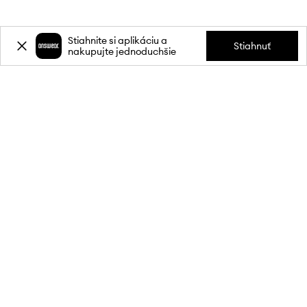
Stiahnite si aplikáciu a
Stiahnuť
nakupujte jednoduchšie
Prihláste sa k odberu noviniek a
získajte zľavu
20 %
** na svoj prvý
nákup.
Pripojte sa k našej komunite a získajte informácie o najnovších
akciách a produktoch.