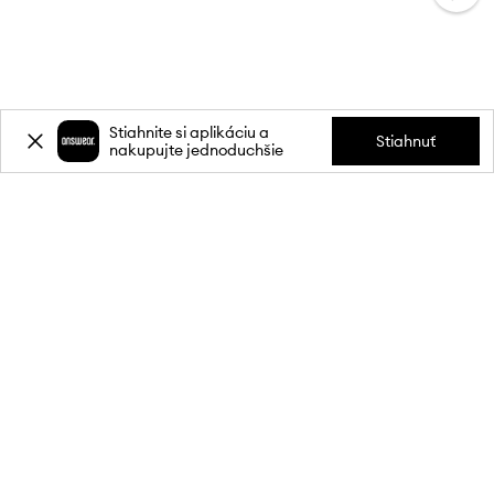
Stiahnite si aplikáciu a
Stiahnuť
nakupujte jednoduchšie
Prihláste sa k odberu noviniek a
získajte zľavu
20 %
** na svoj prvý
nákup.