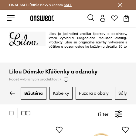
FINAL SALE! Ďalšie zľavy s kódom
Šetrite s Answear Club >
SALE
Lilou je jedinečná značka šperkov a doplnkov,
ktorú vytvorila Magdalena Mousson-Lestang.
Produkty Lilou sú originálne návrhy vytvorené s
vášňou a pozornosťou ku každému detailu. Sú to
talizmany radosti, šťastia a lásky. Vlajkový butik značky sa nachádza v
Paríži na prestížnom Boulevard Saint-Germain. Veľkolepé a originálne
vzory Lilou nosia také svetové hviezdy ako Jenna Ortega, Alicia Keys,
Halle Berry a Christina Aguilera.
Lilou Dámske Kľúčenky a odznaky
Počet vybraných produktov: 7
bižutéria
kabelky
puzdrá a obaly
šály a š
Filter