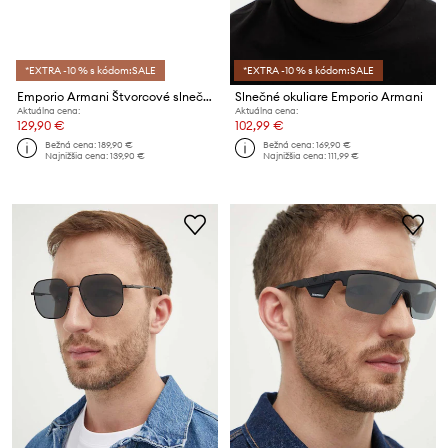
*EXTRA -10 % s kódom:SALE
*EXTRA -10 % s kódom:SALE
Emporio Armani Štvorcové slnečné okuliare
Slnečné okuliare Emporio Armani
Aktuálna cena:
Aktuálna cena:
129,90 €
102,99 €
Bežná cena:
189,90 €
Bežná cena:
169,90 €
Najnižšia cena:
139,90 €
Najnižšia cena:
111,99 €