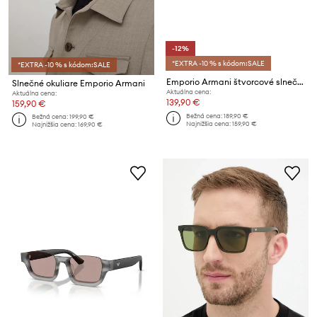
-12%
*EXTRA -10 % s kódom:SALE
*EXTRA -10 % s kódom:SALE
Emporio Armani štvorcové slnečné okuliare
Slnečné okuliare Emporio Armani
Aktuálna cena:
Aktuálna cena:
139,90 €
159,90 €
Bežná cena:
189,90 €
Bežná cena:
199,90 €
Najnižšia cena:
159,90 €
Najnižšia cena:
169,90 €