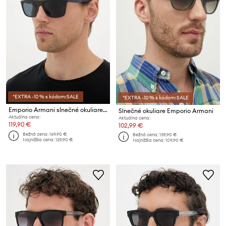
*EXTRA -10 % s kódom:SALE
*EXTRA -10 % s kódom:SALE
Emporio Armani slnečné okuliare pánske
Slnečné okuliare Emporio Armani
Aktuálna cena:
Aktuálna cena:
119,90 €
102,99 €
Bežná cena:
169,90 €
Bežná cena:
139,90 €
Najnižšia cena:
129,90 €
Najnižšia cena:
109,90 €