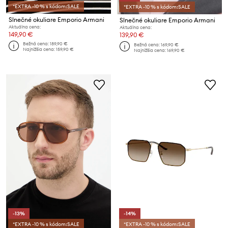
*EXTRA -10 % s kódom:SALE
*EXTRA -10 % s kódom:SALE
Slnečné okuliare Emporio Armani
Slnečné okuliare Emporio Armani
Aktuálna cena:
Aktuálna cena:
149,90 €
139,90 €
Bežná cena:
189,90 €
Bežná cena:
169,90 €
Najnižšia cena:
159,90 €
Najnižšia cena:
169,90 €
-13%
-14%
*EXTRA -10 % s kódom:SALE
*EXTRA -10 % s kódom:SALE