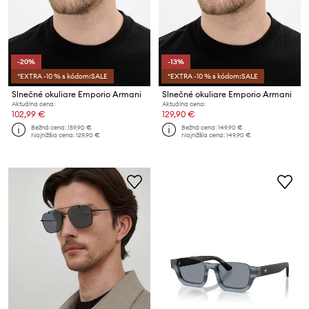
-20%
-13%
*EXTRA -10 % s kódom:SALE
*EXTRA -10 % s kódom:SALE
Slnečné okuliare Emporio Armani
Slnečné okuliare Emporio Armani
Aktuálna cena:
Aktuálna cena:
102,99 €
129,90 €
Bežná cena:
159,90 €
Bežná cena:
149,90 €
Najnižšia cena:
129,90 €
Najnižšia cena:
149,90 €