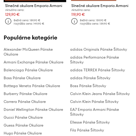
Slnečné okuliare Emporio Armani
Slnečné okuliare Emporio Armani
Aktuálna cena:
Aktuálna cena:
129,90 €
119,90 €
Bežná cena:
189,90 €
Bežná cena:
159,90 €
Najnižšia cena:
149,90 €
Najnižšia cena:
139,90 €
Populárne kategórie
Alexander McQueen Pánske
adidas Originals Pánske Šiltovky
Okuliare
adidas Performance Pánske
Armani Exchange Pánske Okuliare
Šiltovky
Balenciaga Pánske Okuliare
adidas TERREX Pánske Šiltovky
Boss Pánske Okuliare
adidas Pánske Šiltovky
Bottega Veneta Pánske Okuliare
Boss Pánske Šiltovky
Burberry Pánske Okuliare
Calvin Klein Jeans Pánske Šiltovky
Carrera Pánske Okuliare
Calvin Klein Pánske Šiltovky
Daniel Wellington Pánske Okuliare
EA7 Emporio Armani Pánske
Šiltovky
Gucci Pánske Okuliare
Ellesse Pánske Šiltovky
Guess Pánske Okuliare
Fila Pánske Šiltovky
Hugo Pánske Okuliare