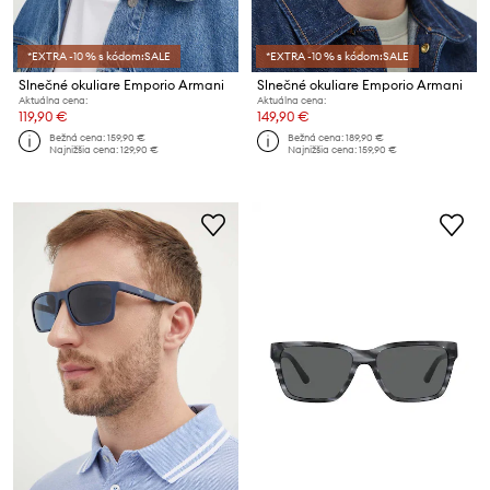
*EXTRA -10 % s kódom:SALE
*EXTRA -10 % s kódom:SALE
Slnečné okuliare Emporio Armani
Slnečné okuliare Emporio Armani
Aktuálna cena:
Aktuálna cena:
119,90 €
149,90 €
Bežná cena:
159,90 €
Bežná cena:
189,90 €
Najnižšia cena:
129,90 €
Najnižšia cena:
159,90 €