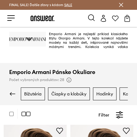
FINAL SALE! Ďalšie zľavy s kódom
Šetrite s Answear Club >
SALE
Emporio Armani je najlepší príklad klasického
štýlu Giorgio Armani. V tejto kolekcií nájdete
modely na každý deň, inšpirované najnovšími
módnymi trendmi. Kolekcia vyniká vďaka
žiarivým farbám, dôkladnej produkcii a výnimočnej kvalite.
Emporio Armani Pánske Okuliare
Počet vybraných produktov: 28
bižutéria
čiapky a klobúky
hodinky
kozme
Filter