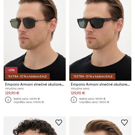
-13%
*EXTRA -10 % s kódom:SALE
*EXTRA -10 % s kódom:SALE
Emporio Armani slnečné okuliare pánske
Emporio Armani slnečné okuliare pánske
Aktuálna cena:
Aktuálna cena:
129,90 €
129,90 €
Bežná cena:
169,90 €
Bežná cena:
159,90 €
Najnižšia cena:
149,90 €
Najnižšia cena:
139,90 €