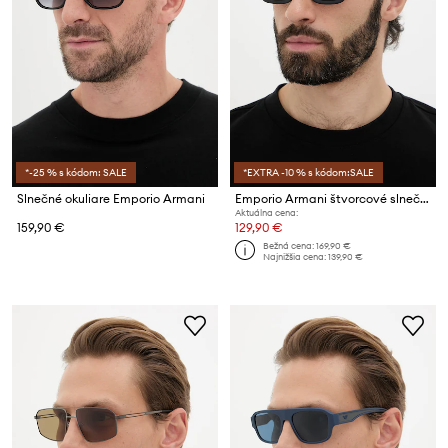
*-25 % s kódom: SALE
*EXTRA -10 % s kódom:SALE
Slnečné okuliare Emporio Armani
Emporio Armani štvorcové slnečné okuliare pánske
Aktuálna cena:
159,90 €
129,90 €
Bežná cena:
169,90 €
Najnižšia cena:
139,90 €