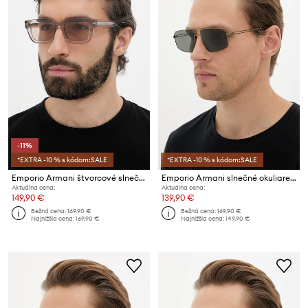
-11%
*EXTRA -10 % s kódom:SALE
*EXTRA -10 % s kódom:SALE
Emporio Armani štvorcové slnečné okuliare pánske
Emporio Armani slnečné okuliare pánske
Aktuálna cena:
Aktuálna cena:
149,90 €
139,90 €
Bežná cena:
169,90 €
Bežná cena:
169,90 €
Najnižšia cena:
169,90 €
Najnižšia cena:
149,90 €