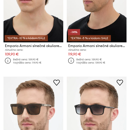
-14%
*EXTRA -10 % s kódom:SALE
*EXTRA -5 % s kódom: SALE
Emporio Armani slnečné okuliare pánske
Emporio Armani slnečné okuliare pánske
Aktuálna cena:
Aktuálna cena:
109,90 €
119,90 €
Bežná cena:
159,90 €
Bežná cena:
159,90 €
Najnižšia cena:
119,90 €
Najnižšia cena:
139,90 €