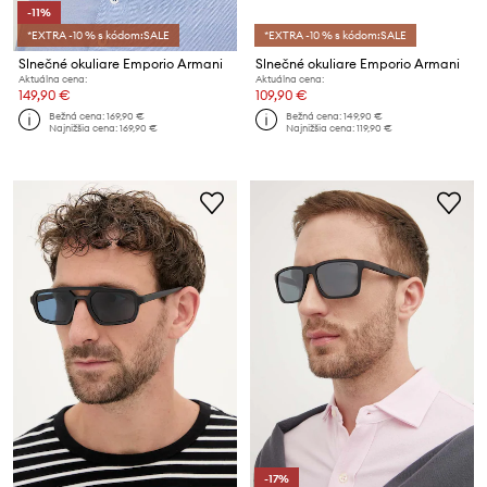
-11%
*EXTRA -10 % s kódom:SALE
*EXTRA -10 % s kódom:SALE
Slnečné okuliare Emporio Armani
Slnečné okuliare Emporio Armani
Aktuálna cena:
Aktuálna cena:
149,90 €
109,90 €
Bežná cena:
169,90 €
Bežná cena:
149,90 €
Najnižšia cena:
169,90 €
Najnižšia cena:
119,90 €
-17%