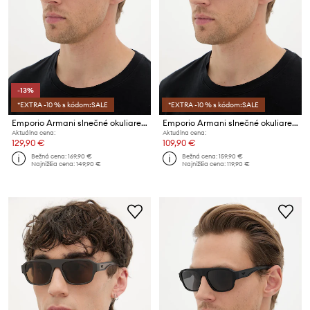
-13%
*EXTRA -10 % s kódom:SALE
*EXTRA -10 % s kódom:SALE
Emporio Armani slnečné okuliare pánske
Emporio Armani slnečné okuliare pánske
Aktuálna cena:
Aktuálna cena:
129,90 €
109,90 €
Bežná cena:
169,90 €
Bežná cena:
159,90 €
Najnižšia cena:
149,90 €
Najnižšia cena:
119,90 €