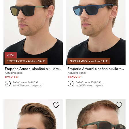
-13%
*EXTRA -10 % s kódom:SALE
*EXTRA -10 % s kódom:SALE
Emporio Armani slnečné okuliare pánske
Emporio Armani slnečné okuliare pánske
Aktuálna cena:
Aktuálna cena:
129,90 €
109,99 €
Bežná cena:
169,90 €
Bežná cena:
159,90 €
Najnižšia cena:
149,90 €
Najnižšia cena:
119,90 €