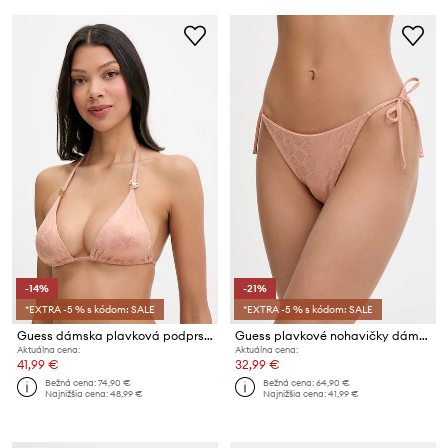
-14%
-21%
*EXTRA -5 % s kódom: SALE
*EXTRA -5 % s kódom: SALE
Guess dámska plavková podprsenka NEREA
Guess plavkové nohavičky dámske NEREA
Aktuálna cena:
Aktuálna cena:
41,99 €
32,99 €
Bežná cena:
74,90 €
Bežná cena:
64,90 €
Najnižšia cena:
48,99 €
Najnižšia cena:
41,99 €