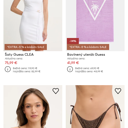
-14%
*EXTRA -5 % s kódom: SALE
*EXTRA -5 % s kódom: SALE
Šaty Guess CLEA
Bavlnený uterák Guess
Aktuálna cena:
Aktuálna cena:
75,99 €
41,99 €
Bežná cena:
119,90 €
Bežná cena:
69,90 €
Najnižšia cena:
82,99 €
Najnižšia cena:
48,99 €