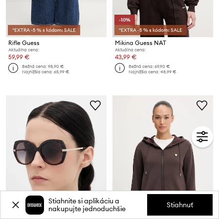
-10%
*EXTRA -5 % s kódom: SALE
*EXTRA -5 % s kódom: SALE
Rifle Guess
Mikina Guess NAT
Aktuálna cena:
Aktuálna cena:
59,99 €
43,99 €
Bežná cena:
98,90 €
Bežná cena:
69,90 €
Najnižšia cena:
65,99 €
Najnižšia cena:
48,99 €
Stiahnite si aplikáciu a
Stiahnuť
nakupujte jednoduchšie