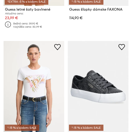
*EXTRA -5 % s kódom: SALE
*-15 % s kódom: SALE
Guess letné šaty bavlnené
Guess šľapky dámske FAXONA
Aktuálna cena:
23,99 €
114,90 €
Bežná cena:
39,90 €
Najnižšia cena:
30,99 €
*-15 % s kódom: SALE
*-15 % s kódom: SALE