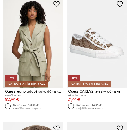
-17%
-11%
*EXTRA -5 % s kódom: SALE
*EXTRA -5 % s kódom: SALE
Guess jednoradové sako dámske s ľanom CARLA
Guess CAREY2 tenisky dámske
Aktuálna cena:
Aktuálna cena:
106,99 €
61,99 €
Bežná cena:
159,90 €
Bežná cena:
94,90 €
Najnižšia cena:
129,90 €
Najnižšia cena:
69,99 €