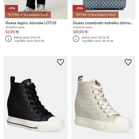
-10%
-10%
*EXTRA -5 % s kódom: SALE
*EXTRA -5 % s kódom: SALE
Guess legíny dámske LOTUS
Guess crossbody kabelka dámska GIULLY
Aktuálna cena:
Aktuálna cena:
53,90 €
120,90 €
Bežná cena:
59,90 €
Bežná cena:
134,90 €
Najnižšia cena:
59,90 €
Najnižšia cena:
134,90 €