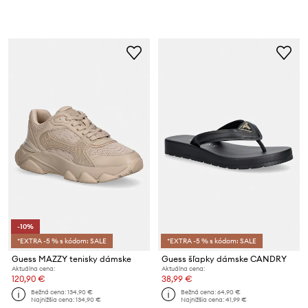
-10%
*EXTRA -5 % s kódom: SALE
*EXTRA -5 % s kódom: SALE
Guess MAZZY tenisky dámske
Guess šľapky dámske CANDRY
Aktuálna cena:
Aktuálna cena:
120,90 €
38,99 €
Bežná cena:
134,90 €
Bežná cena:
64,90 €
Najnižšia cena:
134,90 €
Najnižšia cena:
41,99 €