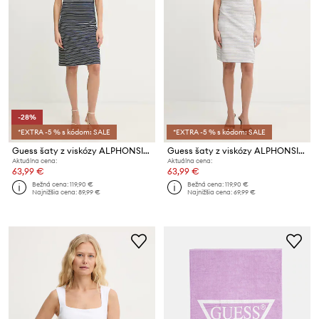
-28%
*EXTRA -5 % s kódom: SALE
*EXTRA -5 % s kódom: SALE
Guess šaty z viskózy ALPHONSINE
Guess šaty z viskózy ALPHONSINE
Aktuálna cena:
Aktuálna cena:
63,99 €
63,99 €
Bežná cena:
119,90 €
Bežná cena:
119,90 €
Najnižšia cena:
89,99 €
Najnižšia cena:
69,99 €