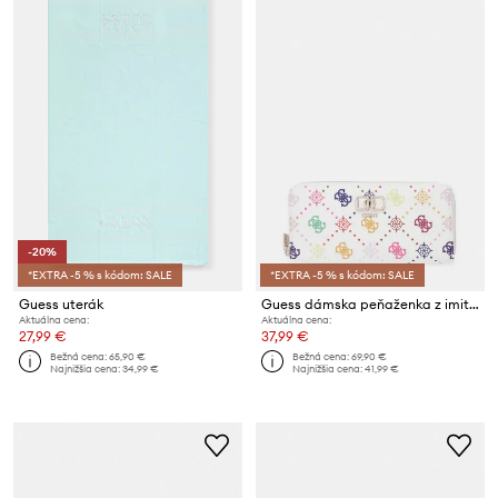
-20%
*EXTRA -5 % s kódom: SALE
*EXTRA -5 % s kódom: SALE
Guess uterák
Guess dámska peňaženka z imitácie kože EMELIE
Aktuálna cena:
Aktuálna cena:
27,99 €
37,99 €
Bežná cena:
65,90 €
Bežná cena:
69,90 €
Najnižšia cena:
34,99 €
Najnižšia cena:
41,99 €