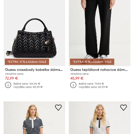
*EXTRA -5 % s kódom: SALE
*EXTRA -5 % s kódom: SALE
Guess crossbody kabelka dámska z imitácie kože CHERYL
Guess teplákové nohavice dámske bavlnené HABI
Aktuálna cena:
Aktuálna cena:
72,99 €
45,99 €
Bežná cena:
154,90 €
Bežná cena:
79,90 €
Najnižšia cena:
80,99 €
Najnižšia cena:
50,99 €