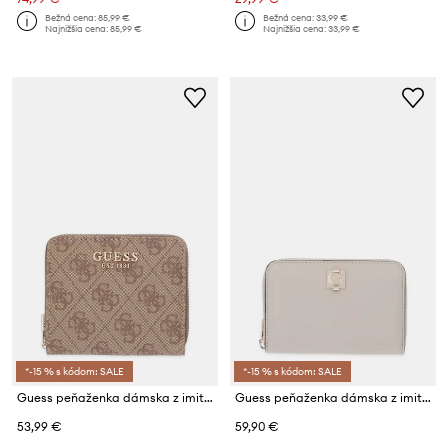
Bežná cena:
85,99 €
Bežná cena:
33,99 €
Najnižšia cena:
85,99 €
Najnižšia cena:
33,99 €
*-15 % s kódom: SALE
*-15 % s kódom: SALE
Guess peňaženka dámska z imitácie kože COLEEN
Guess peňaženka dámska z imitácie kože AUDREY
53,99 €
59,90 €