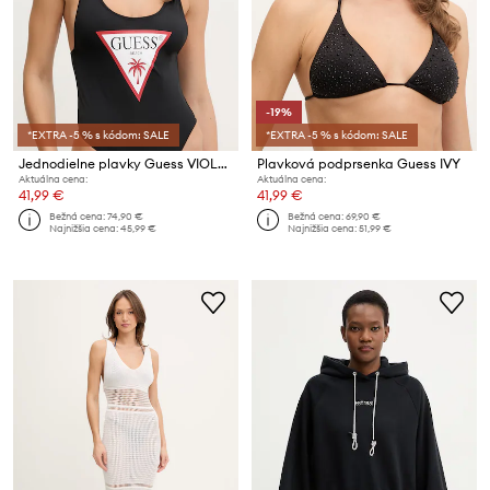
-19%
*EXTRA -5 % s kódom: SALE
*EXTRA -5 % s kódom: SALE
Jednodielne plavky Guess VIOLET
Plavková podprsenka Guess IVY
Aktuálna cena:
Aktuálna cena:
41,99 €
41,99 €
Bežná cena:
74,90 €
Bežná cena:
69,90 €
Najnižšia cena:
45,99 €
Najnižšia cena:
51,99 €