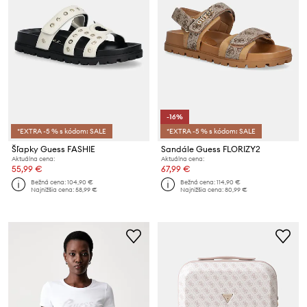
-16%
*EXTRA -5 % s kódom: SALE
*EXTRA -5 % s kódom: SALE
Šľapky Guess FASHIE
Sandále Guess FLORIZY2
Aktuálna cena:
Aktuálna cena:
55,99 €
67,99 €
Bežná cena:
104,90 €
Bežná cena:
114,90 €
Najnižšia cena:
58,99 €
Najnižšia cena:
80,99 €