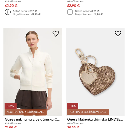
Aktuálna cena:
Aktuálna cena:
62,90 €
62,90 €
Bežná cena:
69,90 €
Bežná cena:
69,90 €
Najnižšia cena:
69,90 €
Najnižšia cena:
69,90 €
-12%
-11%
*EXTRA -5 % s kódom: SALE
*EXTRA -5 % s kódom: SALE
Guess mikina na zips dámska CALISTA
Guess kľúčenka dámska LINDSEY
Aktuálna cena:
Aktuálna cena:
74,99 €
29,99 €