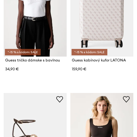
*-15 % s kódom: SALE
*-15 % s kódom: SALE
Guess tričko dámske s bavlnou
Guess kabínový kufor LATONA
34,90 €
159,90 €