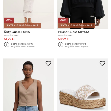
-11%
-10%
*EXTRA -5 % s kódom: SALE
*EXTRA -5 % s kódom: SALE
Šaty Guess LUNA
Mikina Guess KRYSTAL
Aktuálna cena:
Aktuálna cena:
51,99 €
53,99 €
Bežná cena:
107,99 €
Bežná cena:
98,90 €
Najnižšia cena:
58,99 €
Najnižšia cena:
59,99 €