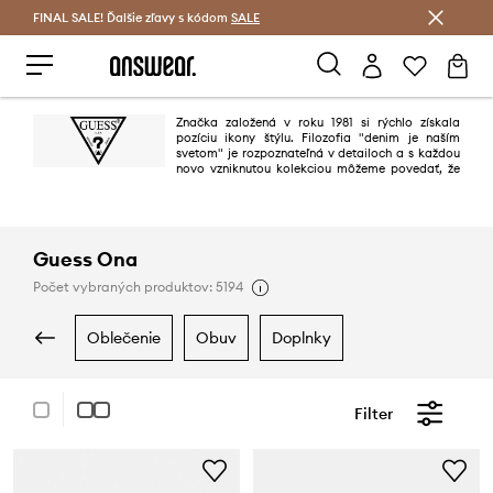
FINAL SALE! Ďalšie zľavy s kódom
Šetrite s Answear Club >
SALE
Značka založená v roku 1981 si rýchlo získala
pozíciu ikony štýlu. Filozofia "denim je naším
svetom" je rozpoznateľná v detailoch a s každou
novo vzniknutou kolekciou môžeme povedať, že
"Guess je denimom celého sveta". Značka je obľúbená na všetkých
kontinentoch, predovšetkým vďaka najvyššej kvalite, dokonalým vzorom a
taktiež vďaka ľahko zapamätateľným reklamným kampaniam.
Guess Ona
Počet vybraných produktov: 5194
oblečenie
obuv
doplnky
Filter