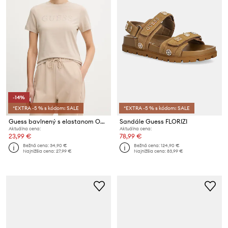
-14%
*EXTRA -5 % s kódom: SALE
*EXTRA -5 % s kódom: SALE
Guess bavlnený s elastanom OCTAVIA
Sandále Guess FLORIZI
Aktuálna cena:
Aktuálna cena:
23,99 €
78,99 €
Bežná cena:
34,90 €
Bežná cena:
124,90 €
Najnižšia cena:
27,99 €
Najnižšia cena:
83,99 €