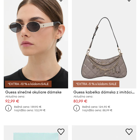
*EXTRA -10 % s kódom:SALE
*EXTRA -5 % s kódom: SALE
Guess slnečné okuliare dámske
Guess kabelka dámska z imitácie kože LIBBY
Aktuálna cena:
Aktuálna cena:
92,99 €
80,99 €
Bežná cena:
139,90 €
Bežná cena:
124,90 €
Najnižšia cena:
102,99 €
Najnižšia cena:
88,99 €