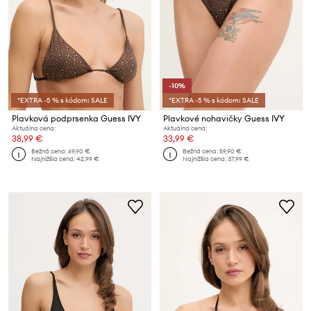
-10%
*EXTRA -5 % s kódom: SALE
*EXTRA -5 % s kódom: SALE
Plavková podprsenka Guess IVY
Plavkové nohavičky Guess IVY
Aktuálna cena:
Aktuálna cena:
38,99 €
33,99 €
Bežná cena:
69,90 €
Bežná cena:
59,90 €
Najnižšia cena:
42,99 €
Najnižšia cena:
37,99 €