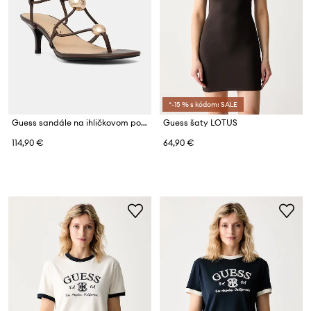
*-15 % s kódom: SALE
Guess sandále na ihličkovom podpätku AYSEE
Guess šaty LOTUS
114,90 €
64,90 €