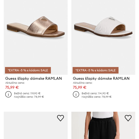
*EXTRA -5 % s kódom: SALE
*EXTRA -5 % s kódom: SALE
Guess šľapky dámske RAMLAN
Guess šľapky dámske RAMLAN
Aktuálna cena:
Aktuálna cena:
75,99 €
75,99 €
Bežná cena:
119,90 €
Bežná cena:
114,90 €
Najnižšia cena:
78,99 €
Najnižšia cena:
78,99 €