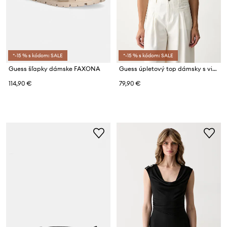
*-15 % s kódom: SALE
*-15 % s kódom: SALE
Guess šľapky dámske FAXONA
Guess úpletový top dámsky s viskózou
114,90 €
79,90 €