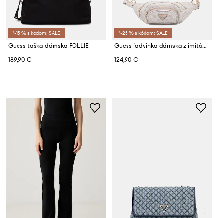
*-15 % s kódom: SALE
*-25 % s kódom: SALE
Guess taška dámska FOLLIE
Guess ľadvinka dámska z imitácie kože LATONA
189,90 €
124,90 €