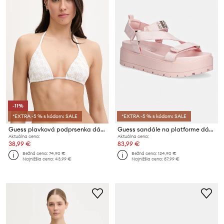
-11%
*EXTRA -5 % s kódom: SALE
*EXTRA -5 % s kódom: SALE
Guess plavková podprsenka dámska DIANE
Guess sandále na platforme dámske FETTA
Aktuálna cena:
Aktuálna cena:
38,99 €
83,99 €
Bežná cena:
74,90 €
Bežná cena:
124,90 €
Najnižšia cena:
43,99 €
Najnižšia cena:
87,99 €