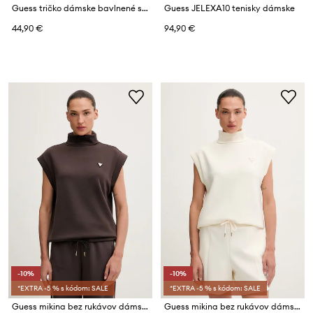
Guess tričko dámske bavlnené s elastanom PALM
Guess JELEXA10 tenisky dámske
44,90 €
94,90 €
-10%
-10%
*EXTRA -5 % s kódom: SALE
*EXTRA -5 % s kódom: SALE
Guess mikina bez rukávov dámska s modalom OLYMPE
Guess mikina bez rukávov dámska s modalom OLYMPE