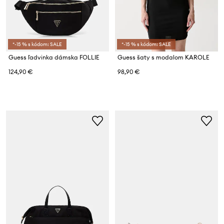
*-15 % s kódom: SALE
*-15 % s kódom: SALE
Guess ľadvinka dámska FOLLIE
Guess šaty s modalom KAROLE
124,90 €
98,90 €