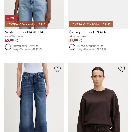
-10%
*EXTRA -5 % s kódom: SALE
*EXTRA -5 % s kódom: SALE
Vesta Guess NAUSICA
Šľapky Guess BINATA
Aktuálna cena:
Aktuálna cena:
53,99 €
69,99 €
Bežná cena:
89,90 €
Bežná cena:
114,90 €
Najnižšia cena:
59,99 €
Najnižšia cena:
72,99 €