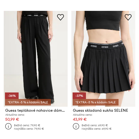
-36%
-37%
*EXTRA -5 % s kódom: SALE
*EXTRA -5 % s kódom: SALE
Guess teplákové nohavice dámske SELENE
Guess skladaná sukňa SELENE
Aktuálna cena:
Aktuálna cena:
50,99 €
43,99 €
Bežná cena:
79,90 €
Bežná cena:
69,90 €
Najnižšia cena:
79,90 €
Najnižšia cena:
69,90 €