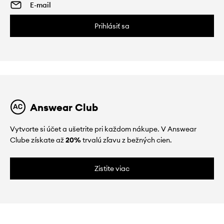
Prihlásiť sa
Answear Club
Vytvorte si účet a ušetrite pri každom nákupe. V Answear
Clube získate až
20%
trvalú zľavu z bežných cien.
Zistite viac