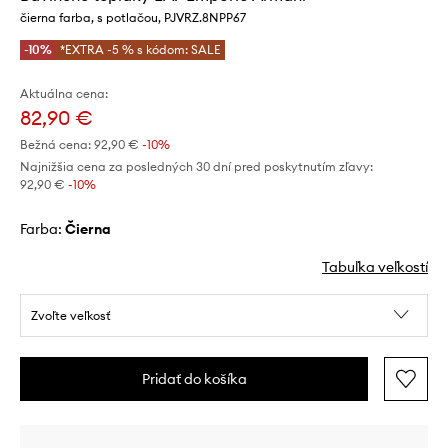
čierna farba, s potlačou, PJVRZ.8NPP67
-10%
*EXTRA -5 % s kódom: SALE
Aktuálna cena:
82,90 €
Bežná cena:
92,90 €
-10%
Najnižšia cena za posledných 30 dní pred poskytnutím zľavy:
92,90 €
 -10%
Farba:
čierna
Tabuľka veľkostí
Zvoľte veľkosť
Pridať do košíka