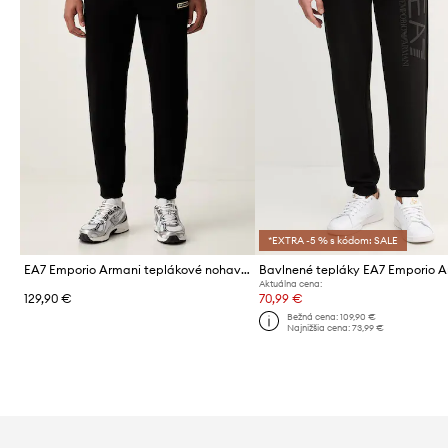
*EXTRA -5 % s kódom: SALE
EA7 Emporio Armani teplákové nohavice pánske s bavlnou
Bavlnené tepláky EA7 Emporio 
Aktuálna cena:
129,90 €
70,99 €
Bežná cena:
109,90 €
Najnižšia cena:
73,99 €