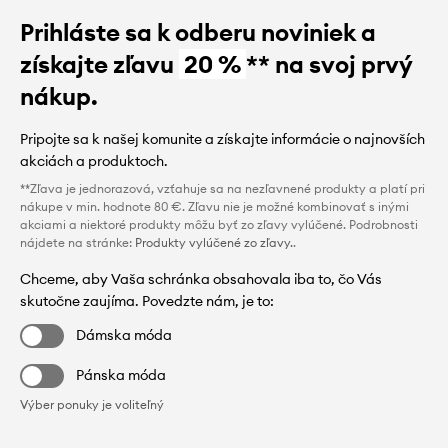
Prihláste sa k odberu noviniek a
získajte zľavu
20 %
** na svoj prvý
nákup.
Pripojte sa k našej komunite a získajte informácie o najnovších
akciách a produktoch.
**Zľava je jednorazová, vzťahuje sa na nezľavnené produkty a platí pri
nákupe v min. hodnote 80 €. Zľavu nie je možné kombinovať s inými
akciami a niektoré produkty môžu byť zo zľavy vylúčené. Podrobnosti
nájdete na stránke:
Produkty vylúčené zo zľavy.
.
Chceme, aby Vaša schránka obsahovala iba to, čo Vás
skutočne zaujíma. Povedzte nám, je to:
Dámska móda
Pánska móda
Výber ponuky je voliteľný