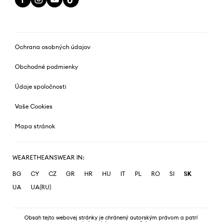
Ochrana osobných údajov
Obchodné podmienky
Údaje spoločnosti
Vaše Cookies
Mapa stránok
WEARETHEANSWEAR IN:
BG
CY
CZ
GR
HR
HU
IT
PL
RO
SI
SK
UA
UA(RU)
Obsah tejto webovej stránky je chránený autorským právom a patrí