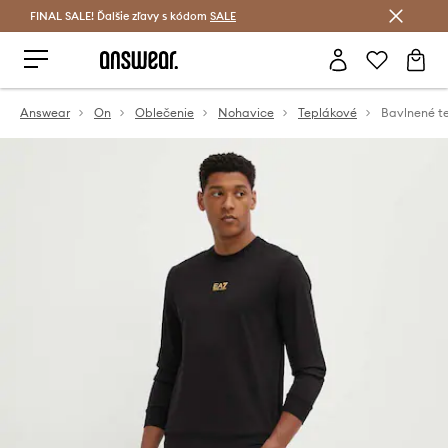
FINAL SALE! Ďalšie zľavy s kódom
Šetrite s Answear Club >
SALE
Answear
On
Oblečenie
Nohavice
Teplákové