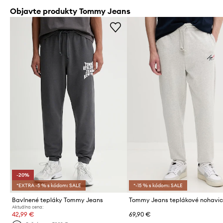
Objavte produkty Tommy Jeans
-20%
*EXTRA -5 % s kódom: SALE
*-15 % s kódom: SALE
Bavlnené tepláky Tommy Jeans
Aktuálna cena:
42,99 €
69,90 €