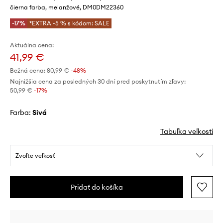
čierna farba, melanžové, DM0DM22360
-17%
*EXTRA -5 % s kódom: SALE
Aktuálna cena:
41,99 €
Bežná cena:
80,99 €
-48%
Najnižšia cena za posledných 30 dní pred poskytnutím zľavy:
50,99 €
 -17%
Farba:
sivá
Tabuľka veľkostí
Zvoľte veľkosť
Pridať do košíka