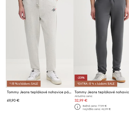
-23%
*-15 % s kódom: SALE
*EXTRA -5 % s kódom: SALE
Tommy Jeans teplákové nohavice pánske bavlnené
Aktuálna cena:
69,90 €
32,99 €
Bežná cena:
77,99 €
Najnižšia cena:
42,99 €