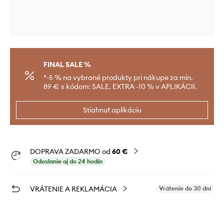
FINAL SALE %
*-5 % na vybrané produkty pri nákupe za min.
89 € s kódom: SALE. EXTRA -10 % v APLIKÁCII.
Stiahnuť aplikáciu
DOPRAVA ZADARMO od
60 €
Odoslanie aj do 24 hodín
VRÁTENIE A REKLAMÁCIA
Vrátenie do 30 dní