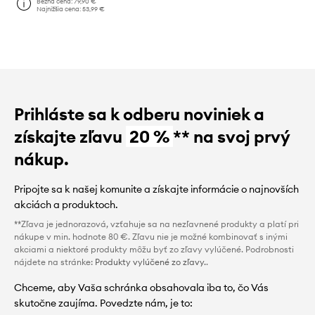
Bežná cena:
79,90 €
Najnižšia cena:
53,99 €
Prihláste sa k odberu noviniek a
získajte zľavu
20 %
** na svoj prvý
nákup.
Pripojte sa k našej komunite a získajte informácie o najnovších
akciách a produktoch.
**Zľava je jednorazová, vzťahuje sa na nezľavnené produkty a platí pri
nákupe v min. hodnote 80 €. Zľavu nie je možné kombinovať s inými
akciami a niektoré produkty môžu byť zo zľavy vylúčené. Podrobnosti
nájdete na stránke:
Produkty vylúčené zo zľavy.
.
Chceme, aby Vaša schránka obsahovala iba to, čo Vás
skutočne zaujíma. Povedzte nám, je to: