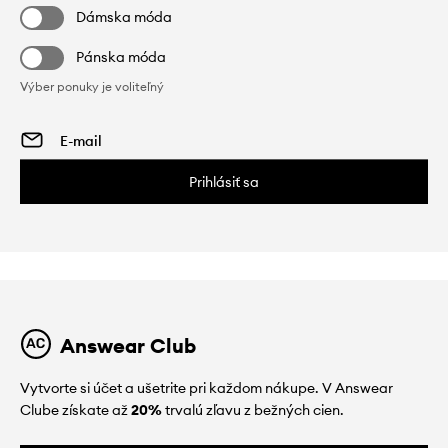
Dámska móda
Pánska móda
Výber ponuky je voliteľný
Prihlásiť sa
Answear Club
Vytvorte si účet a ušetrite pri každom nákupe. V Answear
Clube získate až
20%
trvalú zľavu z bežných cien.