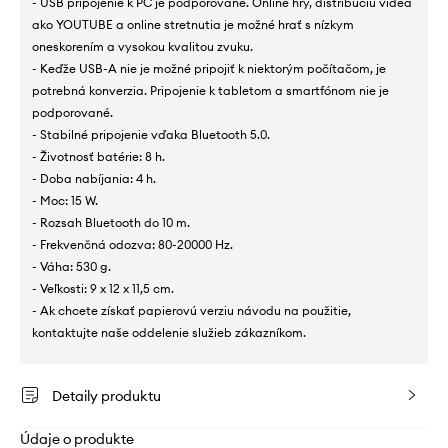
- USB pripojenie k PC je podporované. Online hry, distribúciu videa
ako YOUTUBE a online stretnutia je možné hrať s nízkym
oneskorením a vysokou kvalitou zvuku.
- Keďže USB-A nie je možné pripojiť k niektorým počítačom, je
potrebná konverzia. Pripojenie k tabletom a smartfónom nie je
podporované.
- Stabilné pripojenie vďaka Bluetooth 5.0.
- Životnosť batérie: 8 h.
- Doba nabíjania: 4 h.
- Moc: 15 W.
- Rozsah Bluetooth do 10 m.
- Frekvenčná odozva: 80-20000 Hz.
- Váha: 530 g.
- Veľkosti: 9 x 12 x 11,5 cm.
- Ak chcete získať papierovú verziu návodu na použitie,
kontaktujte naše oddelenie služieb zákazníkom.
Detaily produktu
Údaje o produkte