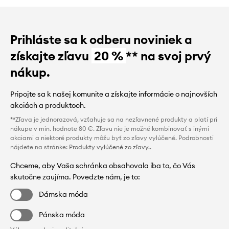
Prihláste sa k odberu noviniek a
získajte zľavu
20 %
** na svoj prvý
nákup.
Pripojte sa k našej komunite a získajte informácie o najnovších
akciách a produktoch.
**Zľava je jednorazová, vzťahuje sa na nezľavnené produkty a platí pri
nákupe v min. hodnote 80 €. Zľavu nie je možné kombinovať s inými
akciami a niektoré produkty môžu byť zo zľavy vylúčené. Podrobnosti
nájdete na stránke:
Produkty vylúčené zo zľavy.
.
Chceme, aby Vaša schránka obsahovala iba to, čo Vás
skutočne zaujíma. Povedzte nám, je to:
Dámska móda
Pánska móda