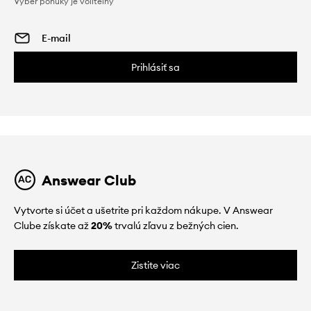
Výber ponuky je voliteľný
Prihlásiť sa
Answear Club
Vytvorte si účet a ušetrite pri každom nákupe. V Answear
Clube získate až
20%
trvalú zľavu z bežných cien.
Zistite viac