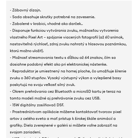
- Zábavný dizajn.
- Sada obsahuje skrutky potrebné na zavesenie.
- Zabalené v krabici, vhodné ako darček..
- Disponuje funkciou vytvárania zvuku, možnosťou vytvorenia
vlastného Pixel Art – spájanie viacerých fotografií (až 60 snímok,
nastaviteľná rýchlosť, zdroj zvuku nahratý s hlasovou poznámkou,
ktorú možno uložiť).
- Možnosť streamovania textu s dĺžkou až 64 znakov, čím sa
dosiahne podobný efekt ako pri elektronickej nástenke.
- Reproduktor je umiestnený na hornej ploche, čo umožňuje šírenie
zvuku o 360 stupňov. Vysoký výstupný výkon a vylepšené basy
poskytujú na svoju veľkosť silný zvuk.
- Okrem prehrávania cez Bluetooth a microSD kartu je teraz na
tomto modeli možné aj prehrávanie zvuku cez USB.
- 15W digitálny zosilňovač DSF.
- Prostredníctvom aplikácie môžeme kontaktovať tvorcov pixel
artov z celého sveta a mať prístup k širokej škále animácií a
grafiky. Diela zverejnené v galérii si môžete voľne zobraziť na
svojom zariadení.