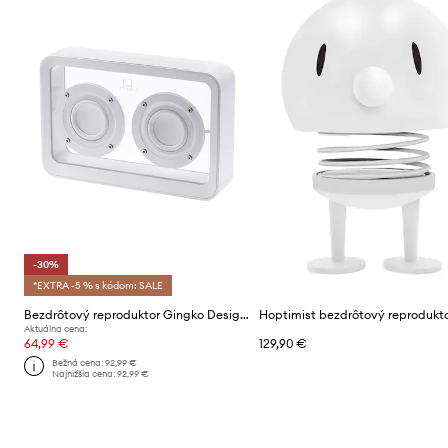
-30%
*EXTRA -5 % s kódom: SALE
Bezdrôtový reproduktor Gingko Design Mage See-through Speaker
Aktuálna cena:
64,99 €
129,90 €
Bežná cena:
92,99 €
Najnižšia cena:
92,99 €