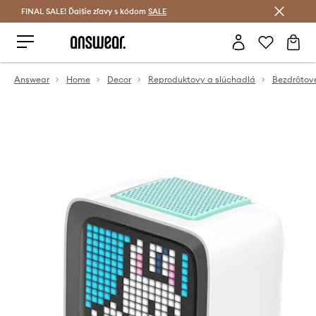
FINAL SALE! Ďalšie zľavy s kódom
Šetrite s Answear Club >
SALE
Answear
Home
Decor
Reproduktovy a slúchadlá
Bezdrôtov