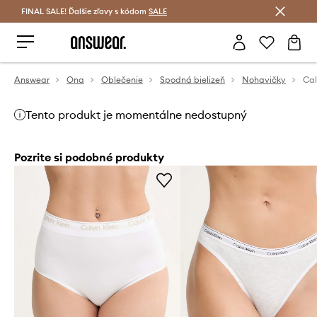
FINAL SALE! Ďalšie zľavy s kódom
Šetrite s Answear Club >
SALE
Answear
Ona
Oblečenie
Spodná bielizeň
Nohavičky
Tento produkt je momentálne nedostupný
Pozrite si podobné produkty