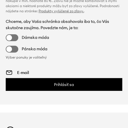
nákupe v min. hodnote 80 €. Zľavu nie je možné kombinovať s inými
akciami a niektoré produkty môžu byť zo zľavy vylúčené. Podrobnosti
nájdete na stránke:
Produkty vylúčené zo zľavy.
.
Chceme, aby Vaša schránka obsahovala iba to, čo Vás
skutočne zaujíma. Povedzte nám, je to:
Dámska móda
Pánska móda
Výber ponuky je voliteľný
Prihlásiť sa