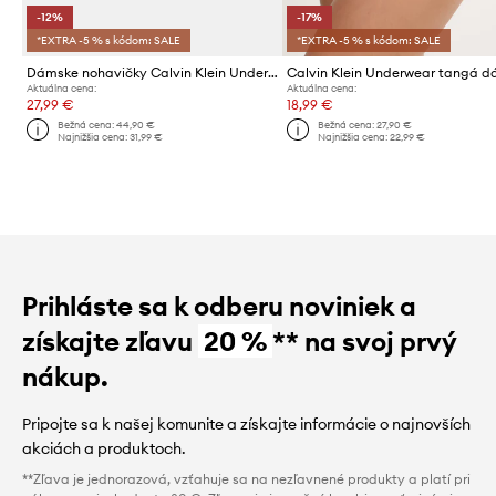
-12%
-17%
*EXTRA -5 % s kódom: SALE
*EXTRA -5 % s kódom: SALE
Dámske nohavičky Calvin Klein Underwear 3-pak
Calvin Klein Underwear tangá 
Aktuálna cena:
Aktuálna cena:
27,99 €
18,99 €
Bežná cena:
44,90 €
Bežná cena:
27,90 €
Najnižšia cena:
31,99 €
Najnižšia cena:
22,99 €
Prihláste sa k odberu noviniek a
získajte zľavu
20 %
** na svoj prvý
nákup.
Pripojte sa k našej komunite a získajte informácie o najnovších
akciách a produktoch.
**Zľava je jednorazová, vzťahuje sa na nezľavnené produkty a platí pri