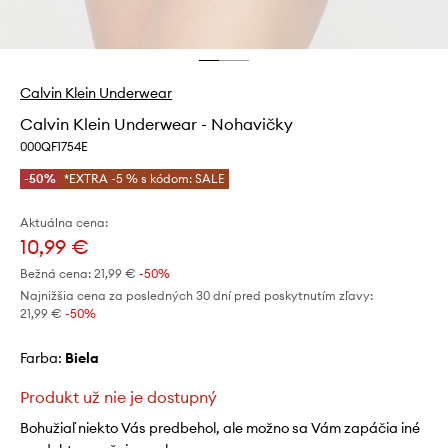
Calvin Klein Underwear
Calvin Klein Underwear - Nohavičky
000QF1754E
-50%
*EXTRA -5 % s kódom: SALE
Aktuálna cena:
10,99 €
Bežná cena:
21,99 €
-50%
Najnižšia cena za posledných 30 dní pred poskytnutím zľavy:
21,99 €
 -50%
Farba:
biela
Produkt už nie je dostupný
Bohužiaľ niekto Vás predbehol, ale možno sa Vám zapáčia iné