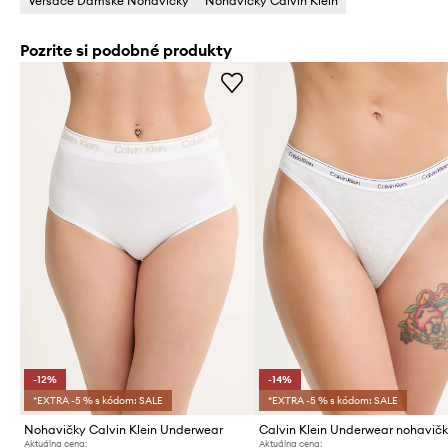
Versace Dámske Nohavičky
Nohavičky Calvin Klein
Pozrite si podobné produkty
-12%
-14%
*EXTRA -5 % s kódom: SALE
*EXTRA -5 % s kódom: SALE
Nohavičky Calvin Klein Underwear
Aktuálna cena:
Aktuálna cena: