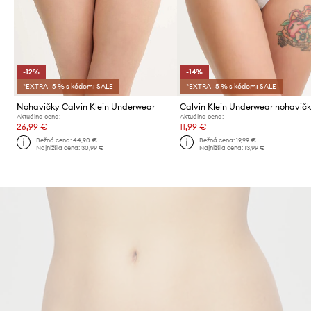
-12%
-14%
*EXTRA -5 % s kódom: SALE
*EXTRA -5 % s kódom: SALE
Nohavičky Calvin Klein Underwear
Aktuálna cena:
Aktuálna cena:
26,99 €
11,99 €
Bežná cena:
44,90 €
Bežná cena:
19,99 €
Najnižšia cena:
30,99 €
Najnižšia cena:
13,99 €