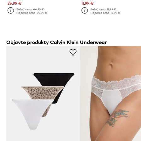
26,99 €
11,99 €
Bežná cena:
44,90 €
Bežná cena:
19,99 €
Najnižšia cena:
30,99 €
Najnižšia cena:
13,99 €
Objavte produkty Calvin Klein Underwear