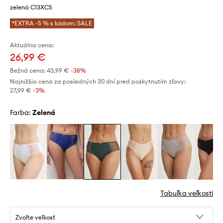
zelená C13XC5
*EXTRA -5 % s kódom: SALE
Aktuálna cena:
26,99 €
Bežná cena:
43,99 €
-38%
Najnižšia cena za posledných 30 dní pred poskytnutím zľavy:
27,99 €
 -3%
Farba:
zelená
Tabuľka veľkostí
Zvoľte veľkosť