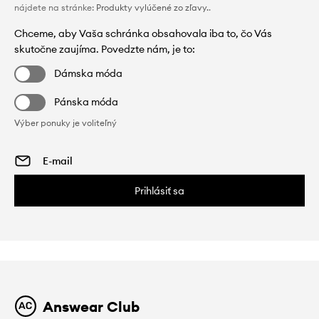
nájdete na stránke:
Produkty vylúčené zo zľavy.
.
Chceme, aby Vaša schránka obsahovala iba to, čo Vás
skutočne zaujíma. Povedzte nám, je to:
Dámska móda
Pánska móda
Výber ponuky je voliteľný
Prihlásiť sa
Answear Club