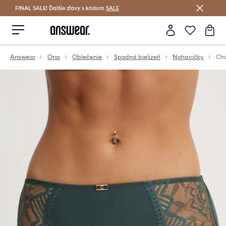
FINAL SALE! Ďalšie zľavy s kódom
Šetrite s Answear Club >
SALE
Answear
Ona
Oblečenie
Spodná bielizeň
Nohavičky
Cha