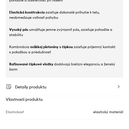
pohodlie a diskrétnosť pri nosení
Elastická konštrukcia
zaisťuje dokonalé priľnutie k telu,
neobmedzuje voľnosť pohybu
Vysoký pás
umožňuje jemne zvýrazniť pás, zaisťuje pohodlie a
stabilitu
Kombinácia
mäkkej pleteniny s čipkou
zaisťuje príjemný kontakt
s pokožkou a priedušnosť
Rafinované čipkové vložky
dodávajú bielizni eleganciu a ženský
šarm
Detaily produktu
Vlastnosti produktu
Elastickosť
elastický materiál