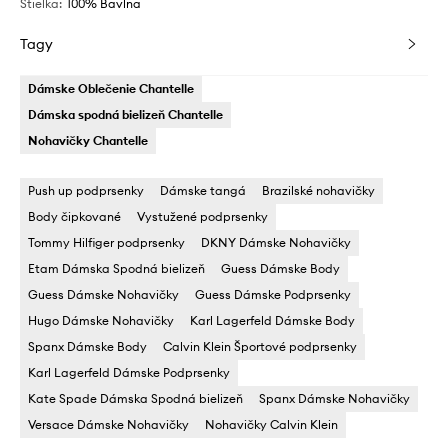
Stielka
:
100% Bavlna
Tagy
Dámske Oblečenie Chantelle
Dámska spodná bielizeň Chantelle
Nohavičky Chantelle
Push up podprsenky
Dámske tangá
Brazilské nohavičky
Body čipkované
Vystužené podprsenky
Tommy Hilfiger podprsenky
DKNY Dámske Nohavičky
Etam Dámska Spodná bielizeň
Guess Dámske Body
Guess Dámske Nohavičky
Guess Dámske Podprsenky
Hugo Dámske Nohavičky
Karl Lagerfeld Dámske Body
Spanx Dámske Body
Calvin Klein Športové podprsenky
Karl Lagerfeld Dámske Podprsenky
Kate Spade Dámska Spodná bielizeň
Spanx Dámske Nohavičky
Versace Dámske Nohavičky
Nohavičky Calvin Klein