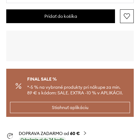
Pridať do košíka
FINAL SALE %
*-5 % na vybrané produkty pri nákupe za min.
89 € s kódom: SALE. EXTRA -10 % v APLIKÁCII.
Stiahnuť aplikáciu
DOPRAVA ZADARMO od
60 €
Odoslanie aj do 24 hodín