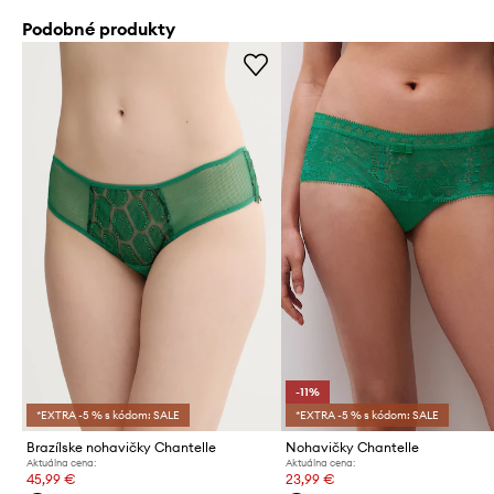
Podobné produkty
-11%
*EXTRA -5 % s kódom: SALE
*EXTRA -5 % s kódom: SALE
Brazílske nohavičky Chantelle
Nohavičky Chantelle
Aktuálna cena:
Aktuálna cena:
45,99 €
23,99 €