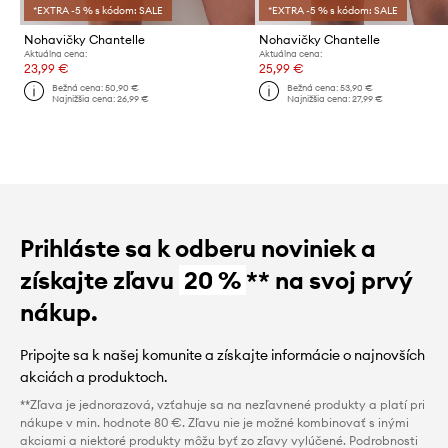
*EXTRA -5 % s kódom: SALE
*EXTRA -5 % s kódom: SALE
Nohavičky Chantelle
Nohavičky Chantelle
Aktuálna cena:
Aktuálna cena:
23,99 €
25,99 €
Bežná cena:
50,90 €
Bežná cena:
53,90 €
Najnižšia cena:
26,99 €
Najnižšia cena:
27,99 €
Prihláste sa k odberu noviniek a
získajte zľavu
20 %
** na svoj prvý
nákup.
Pripojte sa k našej komunite a získajte informácie o najnovších
akciách a produktoch.
**Zľava je jednorazová, vzťahuje sa na nezľavnené produkty a platí pri
nákupe v min. hodnote 80 €. Zľavu nie je možné kombinovať s inými
akciami a niektoré produkty môžu byť zo zľavy vylúčené. Podrobnosti