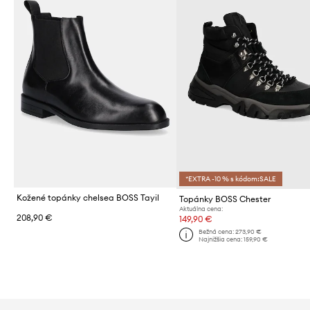
*EXTRA -10 % s kódom:SALE
Kožené topánky chelsea BOSS Tayil
Topánky BOSS Chester
Aktuálna cena:
208,90 €
149,90 €
Bežná cena:
273,90 €
Najnižšia cena:
159,90 €