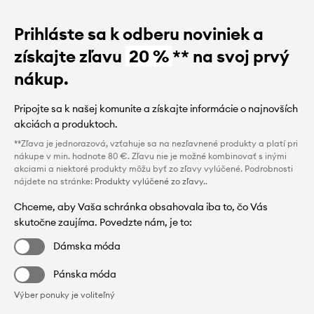
Prihláste sa k odberu noviniek a
získajte zľavu
20 %
** na svoj prvý
nákup.
Pripojte sa k našej komunite a získajte informácie o najnovších
akciách a produktoch.
**Zľava je jednorazová, vzťahuje sa na nezľavnené produkty a platí pri
nákupe v min. hodnote 80 €. Zľavu nie je možné kombinovať s inými
akciami a niektoré produkty môžu byť zo zľavy vylúčené. Podrobnosti
nájdete na stránke:
Produkty vylúčené zo zľavy.
.
Chceme, aby Vaša schránka obsahovala iba to, čo Vás
skutočne zaujíma. Povedzte nám, je to:
Dámska móda
Pánska móda
Výber ponuky je voliteľný