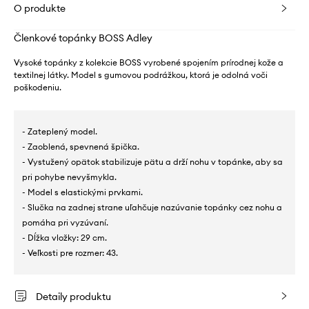
O produkte
Členkové topánky BOSS Adley
Vysoké topánky z kolekcie BOSS vyrobené spojením prírodnej kože a
textilnej látky. Model s gumovou podrážkou, ktorá je odolná voči
poškodeniu.
- Zateplený model.
- Zaoblená, spevnená špička.
- Vystužený opätok stabilizuje pätu a drží nohu v topánke, aby sa
pri pohybe nevyšmykla.
- Model s elastickými prvkami.
- Slučka na zadnej strane uľahčuje nazúvanie topánky cez nohu a
pomáha pri vyzúvaní.
- Dĺžka vložky: 29 cm.
- Veľkosti pre rozmer: 43.
Detaily produktu