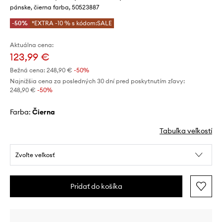
pánske, čierna farba, 50523887
-50%
*EXTRA -10 % s kódom:SALE
Aktuálna cena:
123,99 €
Bežná cena:
248,90 €
-50%
Najnižšia cena za posledných 30 dní pred poskytnutím zľavy:
248,90 €
 -50%
Farba:
čierna
Tabuľka veľkostí
Zvoľte veľkosť
Pridať do košíka