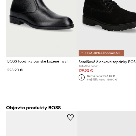
*EXTRA -10 % s kódom:SALE
BOSS topánky pánske kožené Tayil
Aktuálna cena:
228,90 €
129,90 €
Bežná cena:
248,90 €
Najnižšia cena:
139,90 €
Objavte produkty BOSS