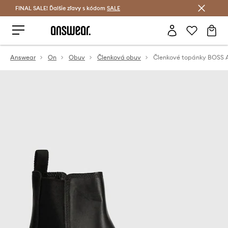
FINAL SALE! Ďalšie zľavy s kódom
Šetrite s Answear Club >
SALE
Answear
On
Obuv
Členková obuv
Členkové topánky BOSS 