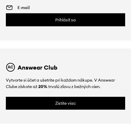
Prihlásiť sa
Answear Club
Vytvorte si účet a ušetrite pri každom nákupe. V Answear
Clube získate až
20%
trvalú zľavu z bežných cien.
Zistite viac