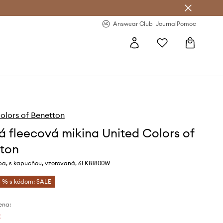
nswear Club >
-20 % na prvý nákup >
Answear Club
Journal
Pomoc
olors of Benetton
á fleecová mikina United Colors of
ton
ba, s kapucňou, vzorovaná, 6FK81800W
 % s kódom: SALE
ena:
€