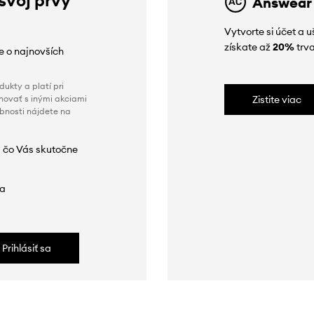
Answear
Vytvorte si účet a 
získate až
20%
trva
ie o najnovších
ukty a platí pri
novať s inými akciami
Zistite viac
obnosti nájdete na
 čo Vás skutočne
da
Prihlásiť sa