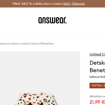
tná doprava od 60 € >
FINAL SALE % a ďalšie zľavy s kódom
Doručenie aj do 24 h >
SALE
.
Objavujte
Šetrite s A
eecová mikina United Colors of Benetton
United C
Detsk
Benet
béžová far
*EXTRA -5
Aktuálna c
21,99 