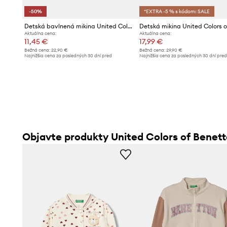
-50%
*EXTRA -5 % s kódom: SALE
Detská bavlnená mikina United Colors of Benetton
Aktuálna cena:
Aktuálna cena:
11,45 €
17,99 €
Bežná cena:
22,90 €
Bežná cena:
29,90 €
Najnižšia cena za posledných 30 dní pred
Najnižšia cena za posledných 30 dní pre
poskytnutím zľavy:
22,90 €
poskytnutím zľavy:
18,99 €
Objavte produkty United Colors of Benet