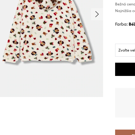
Bežná cena
Najnižšia c
Farba:
b
Zvoľte ve