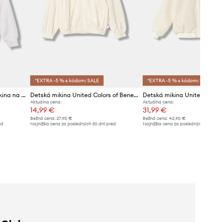
*EXTRA -5 % s kódom: SALE
*EXTRA -5 % s kódom: SALE
United Colors of Benetton mikina na zips s kapucňou detská bavlnená
Detská mikina United Colors of Benetton
Aktuálna cena:
Aktuálna cena:
14,99 €
31,99 €
Bežná cena:
27,90 €
Bežná cena:
42,90 €
ed
Najnižšia cena za posledných 30 dní pred
Najnižšia cena za posledných 30 dní 
poskytnutím zľavy:
15,99 €
poskytnutím zľavy:
32,99 €