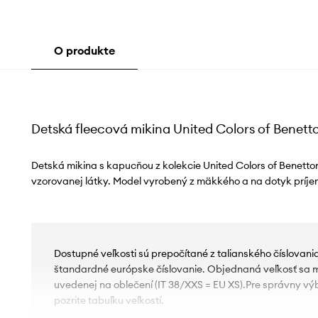
O produkte
Detská fleecová mikina United Colors of Benett
Detská mikina s kapucňou z kolekcie United Colors of Benetto
vzorovanej látky. Model vyrobený z mäkkého a na dotyk príje
Dostupné veľkosti sú prepočítané z talianského číslovan
štandardné európske číslovanie. Objednaná veľkosť sa môž
uvedenej na oblečení (IT 38/XXS = EU XS).Pre správny vý
pozrite tabuľku veľkostí.