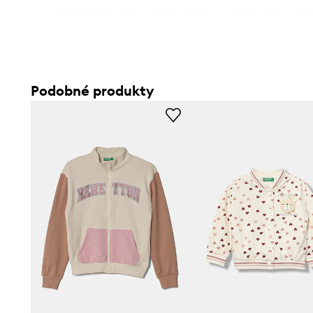
- Dress Safe je rad výrobkov, ktoré sa vyrábajú bez použit
ťažké kovy alebo zdraviu škodlivých farbív. Okrem toho 
pre malé deti, pretože neobsahujú malé časti.
- Voľný strih pre voľnosť pohybu.
- Pohodlné zapínanie na zips uľahčuje obliekanie a vyzlie
Podobné produkty
- Strih rukávov so zníženou líniou ramien neobmedzuje po
- Vstavaná kapucňa poskytuje extra teplo a krytie, keď t
- Rukávy a spodný okraj zakončené lemom na ochranu p
poveternostnými podmienkami.
- Vpredu dve zasúvacie vrecká.
- Dĺžka rukáva (meraná od kapucne): 77,5 cm.
- Dĺžka: 66,5 cm.
- Šírka v podpazuší: 68 cm.
- Veľkosti uvedené pre: 160 cm.