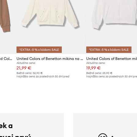
*EXTRA -5 % s kódom: SALE
*EXTRA -5 % s kódom: SALE
Detská bavlnená mikina United Colors of Benetton
United Colors of Benetton mikina na zips s kapucňou detská s bavlnou
Aktuálna cena:
Aktuálna cena:
21,99 €
19,99 €
Bežná cena:
32,90 €
Bežná cena:
25,90 €
d
Najnižšia cena za posledných 30 dní pred
Najnižšia cena za posledných 30 dní pr
poskytnutím zľavy:
23,99 €
poskytnutím zľavy:
20,99 €
ek a
 svoj prvý