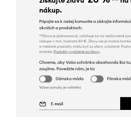
nákup.
Pripojte sa k našej komunite a získajte informác
akciách a produktoch.
**Zľava je jednorazová, vzťahuje sa na nezľavnené prod
nákupe v min. hodnote 80 €. Zľavu nie je možné kombi
a niektoré produkty môžu byť zo zľavy vylúčené. Podr
stránke:
Produkty vylúčené zo zľavy.
.
Chceme, aby Vaša schránka obsahovala iba to,
zaujíma. Povedzte nám, je to:
Dámska móda
Pánska mó
Výber ponuky je voliteľný