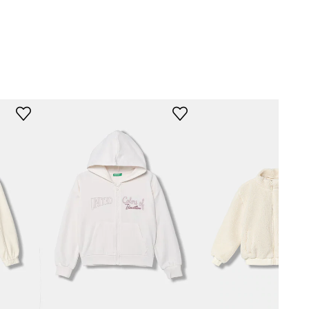
nited Colors of
Benetton