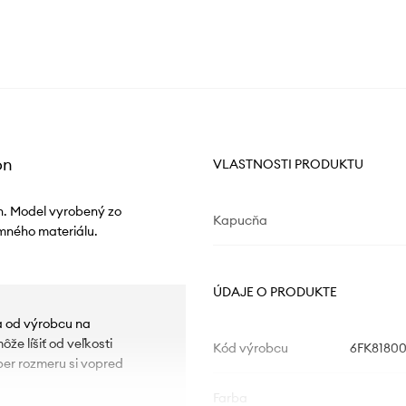
on
VLASTNOSTI PRODUKTU
n. Model vyrobený zo
Kapucňa
mného materiálu.
ÚDAJE O PRODUKTE
ia od výrobcu na
e líšiť od veľkosti
Kód výrobcu
6FK81800
ber rozmeru si vopred
Farba