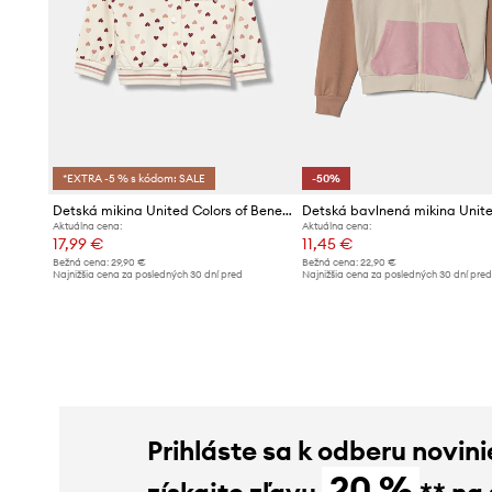
*EXTRA -5 % s kódom: SALE
-50%
Detská mikina United Colors of Benetton
Aktuálna cena:
Aktuálna cena:
17,99 €
11,45 €
Bežná cena:
29,90 €
Bežná cena:
22,90 €
Najnižšia cena za posledných 30 dní pred
Najnižšia cena za posledných 30 dní pre
poskytnutím zľavy:
18,99 €
poskytnutím zľavy:
22,90 €
Prihláste sa k odberu novini
20 %
získajte zľavu
** na