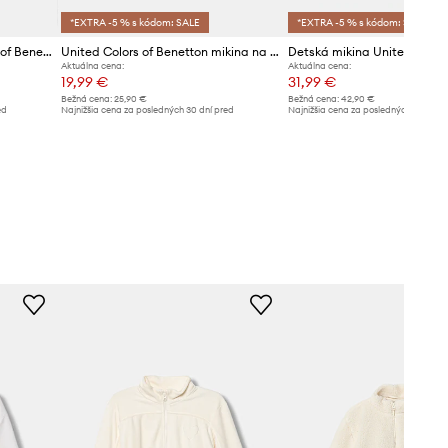
*EXTRA -5 % s kódom: SALE
*EXTRA -5 % s kódom: SALE
Detská mikina United Colors of Benetton
United Colors of Benetton mikina na zips s kapucňou detská bavlnená
Aktuálna cena:
Aktuálna cena:
19,99 €
31,99 €
Bežná cena:
25,90 €
Bežná cena:
42,90 €
ed
Najnižšia cena za posledných 30 dní pred
Najnižšia cena za posledných 30 dní 
poskytnutím zľavy:
20,99 €
poskytnutím zľavy:
32,99 €