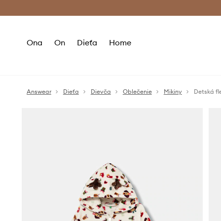
Premium Fashion Benefits >
Bezpla
Ona
On
Dieťa
Home
Answear
Dieťa
Dievča
Oblečenie
Mikiny
Detská fl