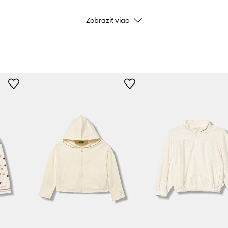
ia chemikálií, ako sú
Zobraziť viac
sú tieto výrobky bezpečné
Značka
U
kanie.
Výrobca
hyb.
o potrebujete.
red nepriaznivými
ID produktu