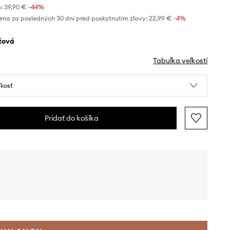
:
39,90 €
-44%
ena za posledných 30 dní pred poskytnutím zľavy:
22,99 €
 -4%
éžová
Tabuľka veľkostí
ľkosť
Pridať do košíka