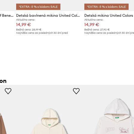
*EXTRA -5 % s kódom: SALE
*EXTRA -5 % s kódom: SALE
Detská mikina United Colors of Benetton
Detská bavlnená mikina United Colors of Benetton
Aktuálna cena:
Aktuálna cena:
14,99 €
14,99 €
Bežná cena:
28,99 €
Bežná cena:
27,90 €
d
Najnižšia cena za posledných 30 dní pred
Najnižšia cena za posledných 30 dní pr
poskytnutím zľavy:
15,99 €
poskytnutím zľavy:
15,99 €
ton