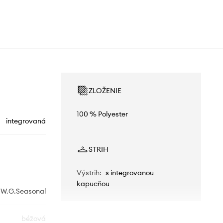
ZLOŽENIE
100 % Polyester
integrovaná
STRIH
Výstrih
:
s integrovanou
kapucňou
W.G.Seasonal
béžová