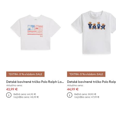
*EXTRA -5 % s kódom: SALE
*EXTRA -5 % s kódom: SALE
Detské bavlnené tričko Polo Ralph Lauren
Aktuálna cena:
Aktuálna cena:
43,99 €
44,99 €
Bežná cena:
64,90 €
Bežná cena:
59,90 €
Najnižšia cena:
45,99 €
Najnižšia cena:
47,99 €