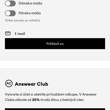
Dámska móda
Pánska móda
Výber ponuky je voliteľný
Prihlásiť sa
Answear Club
Vytvorte si účet a ušetrite pri každom nákupe. V Answear
Clube získate až
20%
trvalú zľavu z bežných cien.