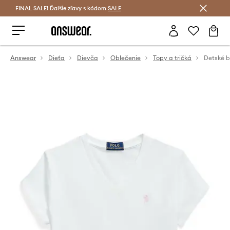
FINAL SALE! Ďalšie zľavy s kódom
Šetrite s Answear Club >
SALE
Answear
Dieťa
Dievča
Oblečenie
Topy a tričká