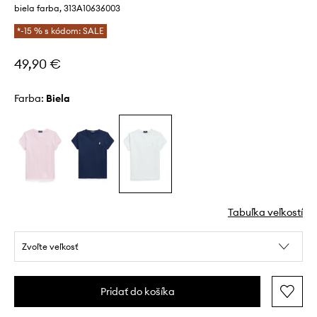
biela farba, 313A10636003
*-15 % s kódom: SALE
49,90 €
Farba:
biela
Tabuľka veľkostí
Zvoľte veľkosť
Pridať do košíka