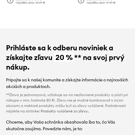
Najnižšia cena:
45,99 €
Najnižšia cena:
47,99 €
Prihláste sa k odberu noviniek a
získajte zľavu
20 %
** na svoj prvý
nákup.
Pripojte sa k našej komunite a získajte informácie o najnovších
akciách a produktoch.
**Zľava je jednorazová, vzťahuje sa na nezľavnené produkty a platí pri
nákupe v min. hodnote 80 €. Zľavu nie je možné kombinovať s inými
akciami a niektoré produkty môžu byť zo zľavy vylúčené. Podrobnosti
nájdete na stránke:
Produkty vylúčené zo zľavy.
.
Chceme, aby Vaša schránka obsahovala iba to, čo Vás
skutočne zaujíma. Povedzte nám, je to: