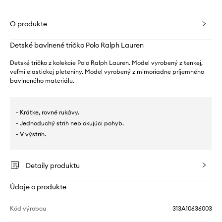
O produkte
Detské bavlnené tričko Polo Ralph Lauren
Detské tričko z kolekcie Polo Ralph Lauren. Model vyrobený z tenkej,
veľmi elastickej pleteniny. Model vyrobený z mimoriadne príjemného
bavlneného materiálu.
- Krátke, rovné rukávy.
- Jednoduchý strih neblokujúci pohyb.
- V výstrih.
Detaily produktu
Údaje o produkte
Kód výrobcu
313A10636003