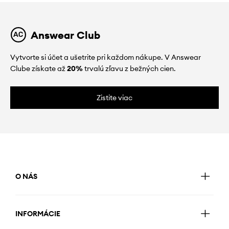
Answear Club
Vytvorte si účet a ušetrite pri každom nákupe. V Answear
Clube získate až
20%
trvalú zľavu z bežných cien.
Zistite viac
O NÁS
INFORMÁCIE