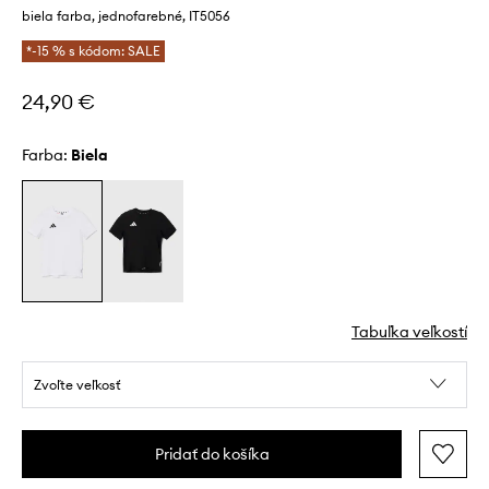
biela farba, jednofarebné, IT5056
*-15 % s kódom: SALE
24,90 €
Farba:
biela
Tabuľka veľkostí
Zvoľte veľkosť
Pridať do košíka