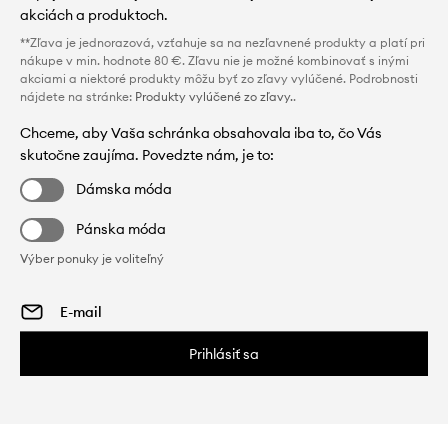
akciách a produktoch.
**Zľava je jednorazová, vzťahuje sa na nezľavnené produkty a platí pri
nákupe v min. hodnote 80 €. Zľavu nie je možné kombinovať s inými
akciami a niektoré produkty môžu byť zo zľavy vylúčené. Podrobnosti
nájdete na stránke:
Produkty vylúčené zo zľavy.
.
Chceme, aby Vaša schránka obsahovala iba to, čo Vás
skutočne zaujíma. Povedzte nám, je to:
Dámska móda
Pánska móda
Výber ponuky je voliteľný
Prihlásiť sa