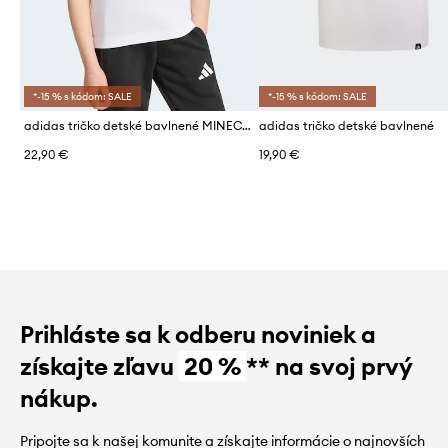
*-15 % s kódom: SALE
*-15 % s kódom: SALE
adidas tričko detské bavlnené MINECRAFT
adidas tričko detské bavlnené
22,90 €
19,90 €
Prihláste sa k odberu noviniek a
získajte zľavu
20 %
** na svoj prvý
nákup.
Pripojte sa k našej komunite a získajte informácie o najnovších