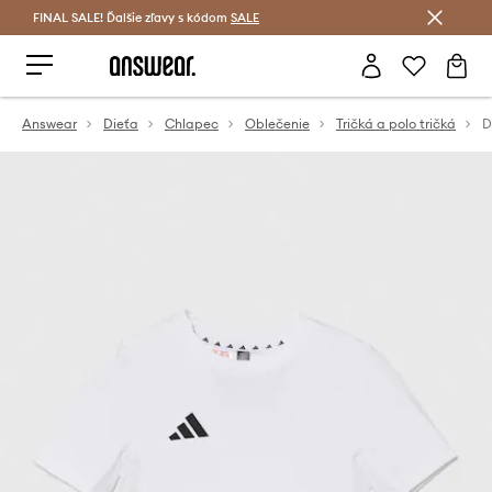
FINAL SALE! Ďalšie zľavy s kódom
Šetrite s Answear Club >
SALE
Answear
Dieťa
Chlapec
Oblečenie
Tričká a polo tričká
D