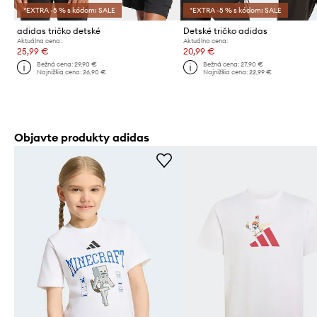
*EXTRA -5 % s kódom: SALE
*EXTRA -5 % s kódom: SALE
adidas tričko detské
Detské tričko adidas
Aktuálna cena:
Aktuálna cena:
25,99 €
20,99 €
Bežná cena:
29,90 €
Bežná cena:
27,90 €
Najnižšia cena:
26,90 €
Najnižšia cena:
22,99 €
Objavte produkty adidas