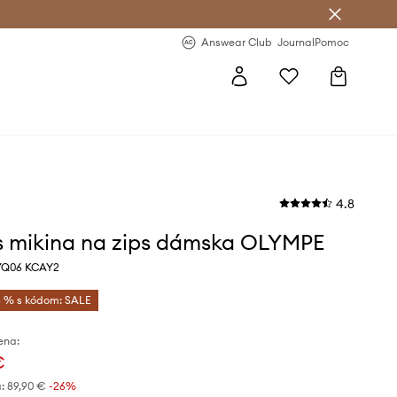
nswear Club >
-20 % na prvý nákup >
Answear Club
Journal
Pomoc
4.8
 mikina na zips dámska OLYMPE
YQ06 KCAY2
 % s kódom: SALE
ena:
€
:
89,90 €
-26%