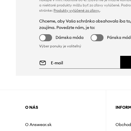
a niektoré produkty môžu byť zo zľavy vylúčené. Podr
stránke:
Produkty vylúčené zo zľavy.
.
Chceme, aby Vaša schránka obsahovala iba to,
zaujíma. Povedzte nám, je to:
Dámska móda
Pánska mó
Výber ponuky je voliteľný
O NÁS
INFOR
O Answear.sk
Obchod