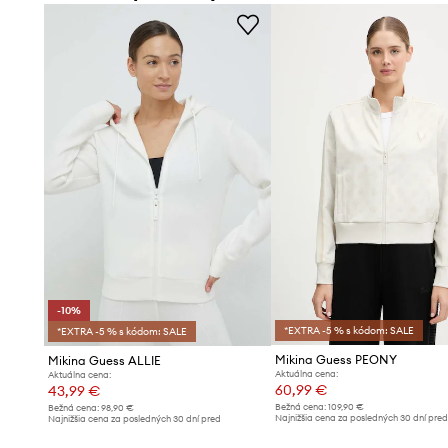
Rozopínací strih s kapucňou
uľahčuje obliekanie a regulá
Úplet s prímesou modalu
je príjemný na dotyk a ľahký p
Praktické zásuvné vrecká
po stranách umožňujú uloženi
Zapínanie na zips
po celej dĺžke uľahčuje rýchle obliekan
Integrovaná kapucňa
poskytuje dodatočnú ochranu pr
Rebrované lemy na spodnom okraji a v páse
pomáhajú u
-10%
*EXTRA -5 % s kódom: SALE
*EXTRA -5 % s kódom: SALE
Mikina Guess PEONY
Mikina Guess ALLIE
Aktuálna cena:
Aktuálna cena:
60,99 €
43,99 €
Bežná cena:
109,90 €
Bežná cena:
98,90 €
Najnižšia cena za posledných 30 dní pre
Najnižšia cena za posledných 30 dní pred
poskytnutím zľavy:
65,90 €
poskytnutím zľavy:
48,99 €