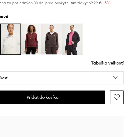
ena za posledných 30 dní pred poskytnutím zľavy:
69,99 €
 -5%
éžová
Tabuľka veľkostí
ľkosť
Pridať do košíka