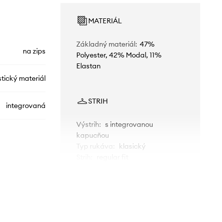
MATERIÁL
Základný materiál
:
47%
na zips
Polyester, 42% Modal, 11%
Elastan
stický materiál
STRIH
integrovaná
Výstrih
:
s integrovanou
kapucňou
Typ rukáva
:
klasický
Strih
:
regular fit
4YQ06.KCAY2
ROZMERY
béžová
Rozmery uvedené pre veľkosť
:
S