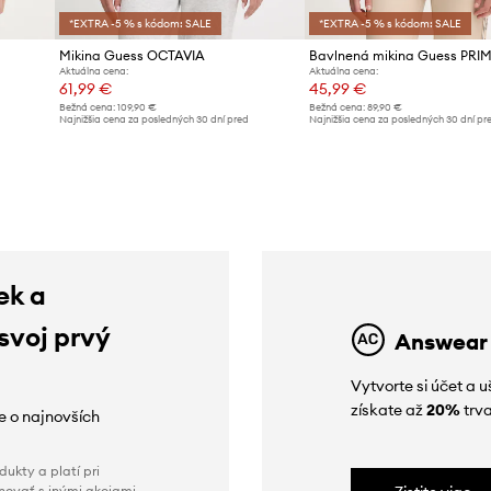
*EXTRA -5 % s kódom: SALE
*EXTRA -5 % s kódom: SALE
Mikina Guess OCTAVIA
Bavlnená mikina Guess PRI
Aktuálna cena:
Aktuálna cena:
61,99 €
45,99 €
Bežná cena:
109,90 €
Bežná cena:
89,90 €
d
Najnižšia cena za posledných 30 dní pred
Najnižšia cena za posledných 30 dní pr
poskytnutím zľavy:
65,99 €
poskytnutím zľavy:
50,99 €
ek a
 svoj prvý
Answear
Vytvorte si účet a 
získate až
20%
trva
ie o najnovších
ukty a platí pri
novať s inými akciami