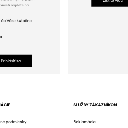
Zistite viac
obnosti nájdete na
 čo Vás skutočne
da
Prihlásiť sa
MÁCIE
SLUŽBY ZÁKAZNÍKOM
né podmienky
Reklamácia