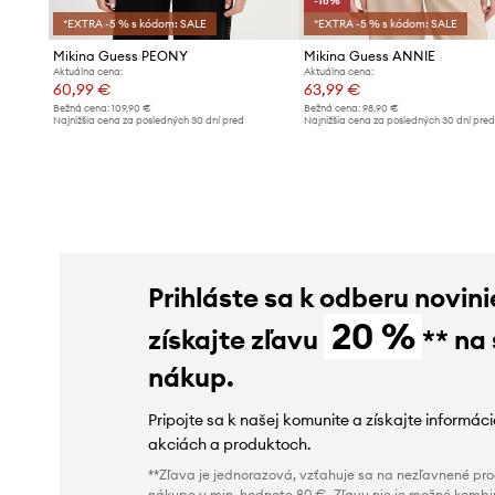
-16%
*EXTRA -5 % s kódom: SALE
*EXTRA -5 % s kódom: SALE
Mikina Guess PEONY
Mikina Guess ANNIE
Aktuálna cena:
Aktuálna cena:
60,99 €
63,99 €
Bežná cena:
109,90 €
Bežná cena:
98,90 €
Najnižšia cena za posledných 30 dní pred
Najnižšia cena za posledných 30 dní pre
poskytnutím zľavy:
65,90 €
poskytnutím zľavy:
76,99 €
Prihláste sa k odberu novini
20 %
získajte zľavu
** na
nákup.
Pripojte sa k našej komunite a získajte informác
akciách a produktoch.
**Zľava je jednorazová, vzťahuje sa na nezľavnené prod
nákupe v min. hodnote 80 €. Zľavu nie je možné kombi