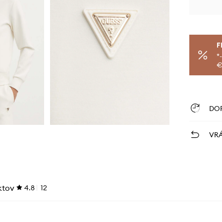
F
*
€
DO
VRÁ
ktov
4.8
12