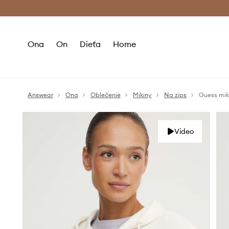
Premium Fashion Benefits >
Bezpla
Ona
On
Dieťa
Home
Answear
Ona
Oblečenie
Mikiny
Na zips
Guess mik
Video