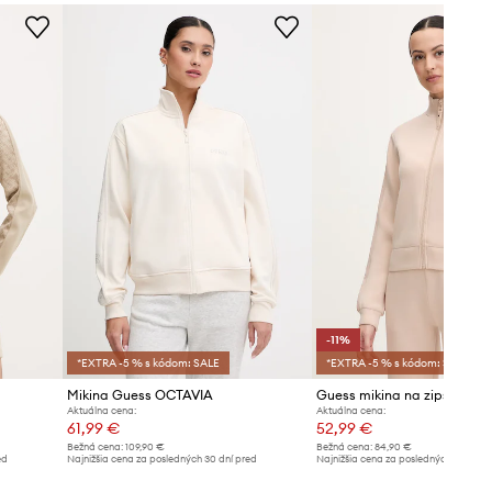
Dĺžka
:
60 cm
Guess
Šírka v podpazuší
:
49 cm
Dĺžka rukáva (meraná od
výstrihu)
:
72 cm
Väčšia veľkosť
Odporúčame zvoliť si o číslo menšiu
veľkosť, ako bežne nosíte.
Tabuľka veľkostí
-11%
*EXTRA -5 % s kódom: SALE
*EXTRA -5 % s kódom: SALE
Mikina Guess OCTAVIA
Aktuálna cena:
Aktuálna cena:
61,99 €
52,99 €
Bežná cena:
109,90 €
Bežná cena:
84,90 €
ed
Najnižšia cena za posledných 30 dní pred
Najnižšia cena za posledných 30 dní 
poskytnutím zľavy:
65,99 €
poskytnutím zľavy:
59,99 €