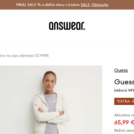
tná doprava od 60 € >
FINAL SALE % a ďalšie zľavy s kódom
Doručenie aj do 24 h >
SALE
.
Objavujte
Šetrite s A
ina na zips dámska OLYMPE
Guess
Guess
béžová V4
*EXTRA -5
Aktuálna c
65,99 
Bežná cena