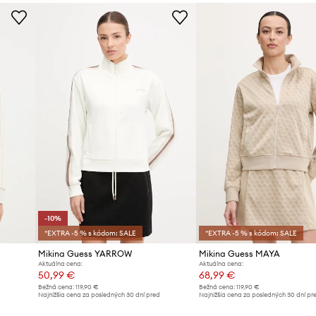
ciu teploty
Značka
re pokožku
Výrobca
e drobností
ID produktu
ie
ed chladom
držať tvar mikiny
-10%
*EXTRA -5 % s kódom: SALE
*EXTRA -5 % s kódom: SALE
Mikina Guess YARROW
Mikina Guess MAYA
Aktuálna cena:
Aktuálna cena:
50,99 €
68,99 €
Bežná cena:
119,90 €
Bežná cena:
119,90 €
d
Najnižšia cena za posledných 30 dní pred
Najnižšia cena za posledných 30 dní pr
poskytnutím zľavy:
56,99 €
poskytnutím zľavy:
72,99 €