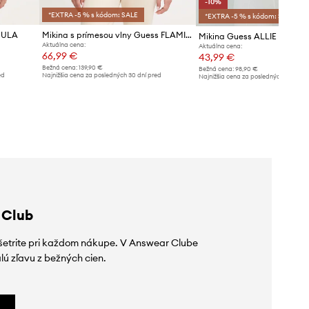
-10%
*EXTRA -5 % s kódom: SALE
*EXTRA -5 % s kódom: SALE
MULA
Mikina s prímesou vlny Guess FLAMINIA
Mikina Guess ALLIE
Aktuálna cena:
Aktuálna cena:
66,99 €
43,99 €
Bežná cena:
139,90 €
Bežná cena:
98,90 €
ed
Najnižšia cena za posledných 30 dní pred
Najnižšia cena za posledných 30 dní 
poskytnutím zľavy:
68,90 €
poskytnutím zľavy:
48,99 €
 Club
ušetrite pri každom nákupe. V Answear Clube
lú zľavu z bežných cien.