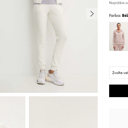
Najnižšia c
Farba:
b
Zvoľte ve