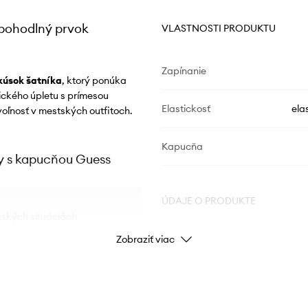
 pohodlný prvok
VLASTNOSTI PRODUKTU
Zapínanie
kúsok šatníka
, ktorý ponúka
ického úpletu s prímesou
Elastickosť
ela
 voľnosť v mestských outfitoch.
Kapucňa
ny s kapucňou Guess
ÚDAJE O PRODUKTE
ských situáciách
Zobraziť viac
Kód výrobcu
V
pohodlie po celý deň
sobenie sa postave
Farba