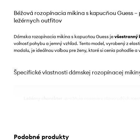
Béžová rozopínacia mikina s kapucňou Guess –
ležérnych outfitov
Dámska rozopínacia mikina s kapucňou Guess je
všestranný 
voľnosť pohybu a jemný vzhľad. Tento model, vyrobený z elast
modalu, je ideálnou voľbou pre ženy, ktoré si cenia pohodlie a
Špecifické vlastnosti dámskej rozopínacej miki
Ležérny charakter
umožňuje nosenie v rôznorodých mest
Štandardný strih regular fit
poskytuje voľnosť pohybu a 
Elastický materiál
zaisťuje pohodlie pri nosení a prispô
Podobné produkty