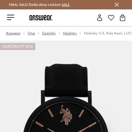
FINAL SALE! Ďalšie zľavy s kódom
Šetrite s Answear Club >
SALE
Answear
Ona
Doplnky
Hodinky
Hodinky U.S. Polo Assn. LUC
DARČEKOVÝ BOX