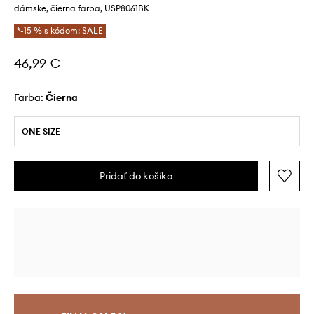
dámske, čierna farba, USP8061BK
*-15 % s kódom: SALE
46,99 €
Farba:
čierna
ONE SIZE
Pridať do košíka