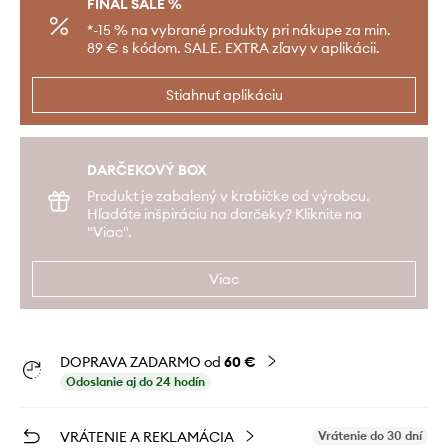
FINAL SALE %
*-15 % na vybrané produkty pri nákupe za min.
89 € s kódom. SALE. EXTRA zľavy v aplikácii.
Stiahnuť aplikáciu
DARČEKOVÝ BOX
Produkt je zabalený v krabičke od výrobcu.
Hľadáte inšpiráciu na darčeky? Kliknite na
"Viac".
Viac
DOPRAVA ZADARMO od
60 €
Odoslanie aj do 24 hodín
VRÁTENIE A REKLAMÁCIA
Vrátenie do 30 dní