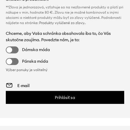
**Zľava je jednorazová, vzťahuje sa na nezľavnené produkty a platí pri
nákupe v min. hodnote 80 €. Zľavu nie je možné kombinovať s inými
akciami a niektoré produkty môžu byť zo zľavy vylúčené. Podrobnosti
nájdete na stránke:
Produkty vylúčené zo zľavy.
.
Chceme, aby Vaša schránka obsahovala iba to, čo Vás
skutočne zaujíma. Povedzte nám, je to:
Dámska móda
Pánska móda
Výber ponuky je voliteľný
Prihlásiť sa