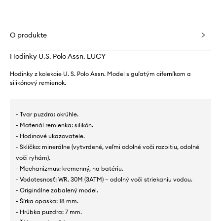
O produkte
Hodinky U.S. Polo Assn. LUCY
Hodinky z kolekcie U. S. Polo Assn. Model s guľatým ciferníkom a
silikónový remienok.
- Tvar puzdra: okrúhle.
- Materiál remienka: silikón.
- Hodinové ukazovatele.
- Sklíčko: minerálne (vytvrdené, veľmi odolné voči rozbitiu, odolné
voči ryhám).
- Mechanizmus: kremenný, na batériu.
- Vodotesnosť: WR. 30M (3ATM) – odolný voči striekaniu vodou.
- Originálne zabalený model.
- Šírka opaska: 18 mm.
- Hrúbka puzdra: 7 mm.