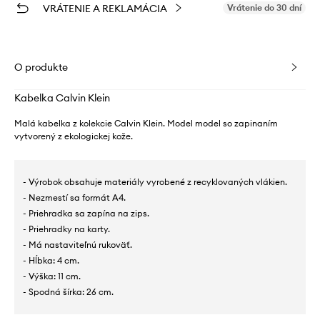
VRÁTENIE A REKLAMÁCIA
Vrátenie do 30 dní
O produkte
Kabelka Calvin Klein
Malá kabelka z kolekcie Calvin Klein. Model model so zapinaním
vytvorený z ekologickej kože.
- Výrobok obsahuje materiály vyrobené z recyklovaných vlákien.
- Nezmestí sa formát A4.
- Priehradka sa zapína na zips.
- Priehradky na karty.
- Má nastaviteľnú rukoväť.
- Hĺbka: 4 cm.
- Výška: 11 cm.
- Spodná šírka: 26 cm.