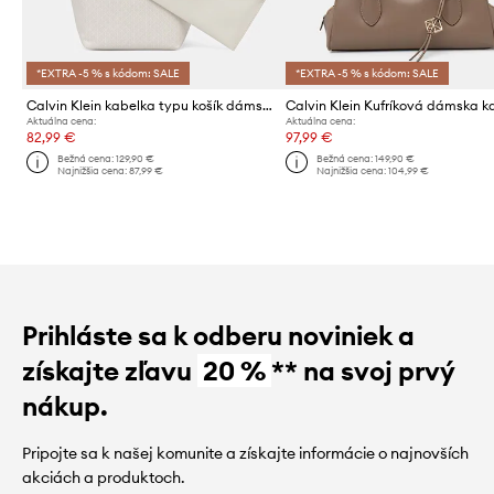
*EXTRA -5 % s kódom: SALE
*EXTRA -5 % s kódom: SALE
Calvin Klein kabelka typu košík dámska z imitácie kože
Aktuálna cena:
Aktuálna cena:
82,99 €
97,99 €
Bežná cena:
129,90 €
Bežná cena:
149,90 €
Najnižšia cena:
87,99 €
Najnižšia cena:
104,99 €
Prihláste sa k odberu noviniek a
získajte zľavu
20 %
** na svoj prvý
nákup.
Pripojte sa k našej komunite a získajte informácie o najnovších
akciách a produktoch.