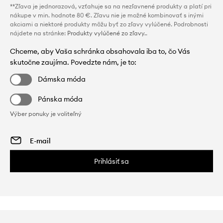
**Zľava je jednorazová, vzťahuje sa na nezľavnené produkty a platí pri
nákupe v min. hodnote 80 €. Zľavu nie je možné kombinovať s inými
akciami a niektoré produkty môžu byť zo zľavy vylúčené. Podrobnosti
nájdete na stránke:
Produkty vylúčené zo zľavy.
.
Chceme, aby Vaša schránka obsahovala iba to, čo Vás
skutočne zaujíma. Povedzte nám, je to:
Dámska móda
Pánska móda
Výber ponuky je voliteľný
Prihlásiť sa