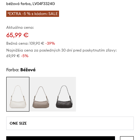
béžová farba, LV04F3324G
*EXTRA -5 % s kódom: SALE
Aktuálna cena:
65,99 €
Bežná cena:
109,90 €
-39%
Najnižšia cena za posledných 30 dní pred poskytnutím zľavy:
69,99 €
 -5%
Farba:
béžová
ONE SIZE