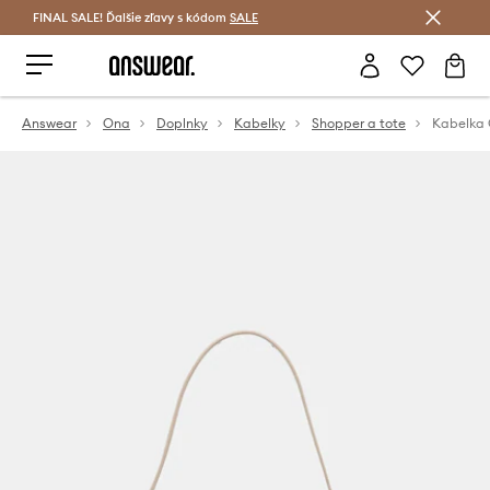
FINAL SALE! Ďalšie zľavy s kódom
Šetrite s Answear Club >
SALE
Answear
Ona
Doplnky
Kabelky
Shopper a tote
Kabelka 