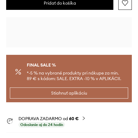
Pridať do košíka
FINAL SALE %
*-5 % na vybrané produkty pri nákupe za min.
89 € s kódom: SALE. EXTRA -10 % v APLIKÁCII.
Stiahnuť aplikáciu
DOPRAVA ZADARMO od
60 €
Odoslanie aj do 24 hodín