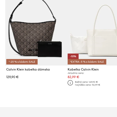
-10%
*-25 % s kódom: SALE
*EXTRA -5 % s kódom: SALE
Calvin Klein kabelka dámska
Kabelka Calvin Klein
Aktuálna cena:
129,90 €
82,99 €
Bežná cena:
169,90 €
Najnižšia cena:
92,99 €