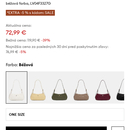
béžová farba, LV04F3327G
*EXTRA -5 % s kódom: SALE
Aktuálna cena:
72,99 €
Bežná cena:
119,90 €
-39%
Najnižšia cena za posledných 30 dní pred poskytnutím zľavy:
76,99 €
 -5%
Farba:
béžová
ONE SIZE