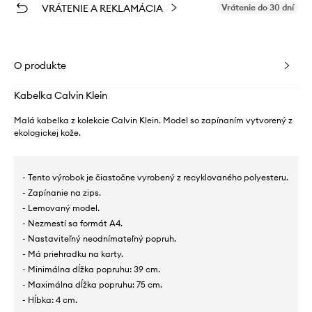
VRÁTENIE A REKLAMÁCIA
Vrátenie do 30 dní
O produkte
Kabelka Calvin Klein
Malá kabelka z kolekcie Calvin Klein. Model so zapínaním vytvorený z
ekologickej kože.
- Tento výrobok je čiastočne vyrobený z recyklovaného polyesteru.
- Zapínanie na zips.
- Lemovaný model.
- Nezmestí sa formát A4.
- Nastaviteľný neodnímateľný popruh.
- Má priehradku na karty.
- Minimálna dĺžka popruhu: 39 cm.
- Maximálna dĺžka popruhu: 75 cm.
- Hĺbka: 4 cm.