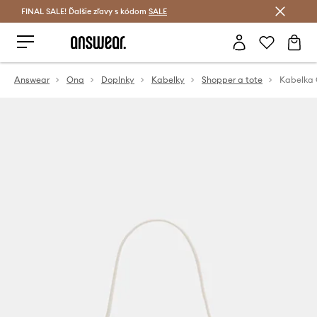
FINAL SALE! Ďalšie zľavy s kódom
Šetrite s Answear Club >
SALE
Answear
Ona
Doplnky
Kabelky
Shopper a tote
Kabelka 