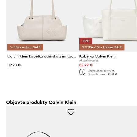
-10%
*-15 % s kódom: SALE
*EXTRA -5 % s kódom: SALE
Calvin Klein kabelka dámska z imitácie kože
Kabelka Calvin Klein
Aktuálna cena:
119,90 €
82,99 €
Bežná cena:
169,90 €
Najnižšia cena:
92,99 €
Objavte produkty Calvin Klein