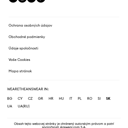
Ochrana osobných údajov
Obchodné podmienky
Údaje spoločnosti
Vaše Cookies
Mapa stránok
WEARETHEANSWEAR IN:
BG
CY
CZ
GR
HR
HU
IT
PL
RO
SI
SK
UA
UA(RU)
Obsah tejto webovej stránky je chránený autorským právom a patrí
spoločnosti Answear.com S.A.