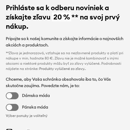
Prihláste sa k odberu noviniek a
získajte zľavu
20 %
** na svoj prvý
nákup.
Pripojte sa k našej komunite a získajte informácie o najnovších
akciách a produktoch.
**Zľava je jednorazová, vzťahuje sa na nezľavnené produkty a platí pri
nákupe v min. hodnote 80 €. Zľavu nie je možné kombinovať s inými
akciami a niektoré produkty môžu byť zo zľavy vylúčené. Podrobnosti
nájdete na stránke:
Produkty vylúčené zo zľavy.
.
Chceme, aby Vaša schránka obsahovala iba to, čo Vás
skutočne zaujíma. Povedzte nám, je to:
Dámska móda
Pánska móda
Výber ponuky je voliteľný