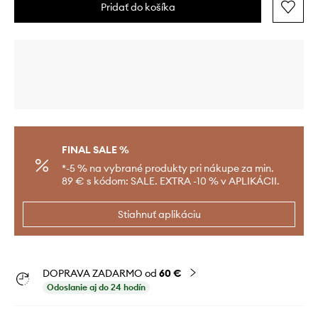
Pridať do košíka
FINAL SALE %
*-5 % na vybrané produkty pri nákupe za min.
89 € s kódom: SALE. EXTRA -10 % v APLIKÁCII.
Stiahnuť aplikáciu
DOPRAVA ZADARMO od
60 €
Odoslanie aj do 24 hodín