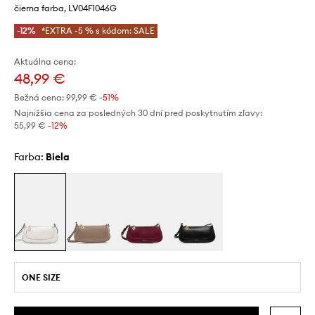
čierna farba, LV04F1046G
-12%
*EXTRA -5 % s kódom: SALE
Aktuálna cena:
48,99 €
Bežná cena:
99,99 €
-51%
Najnižšia cena za posledných 30 dní pred poskytnutím zľavy:
55,99 €
 -12%
Farba:
biela
ONE SIZE