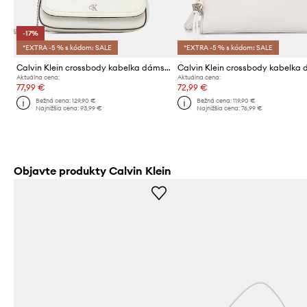
-17%
*EXTRA -5 % s kódom: SALE
*EXTRA -5 % s kódom: SALE
Calvin Klein crossbody kabelka dámska z imitácie kože
Aktuálna cena:
Aktuálna cena:
77,99 €
72,99 €
Bežná cena:
129,90 €
Bežná cena:
119,90 €
Najnižšia cena:
93,99 €
Najnižšia cena:
76,99 €
Objavte produkty Calvin Klein