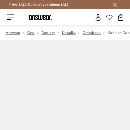
FINAL SALE! Ďalšie zľavy s kódom
Šetrite s Answear Club >
SALE
Answear
Ona
Doplnky
Kabelky
Crossbody
Kabelka Calv