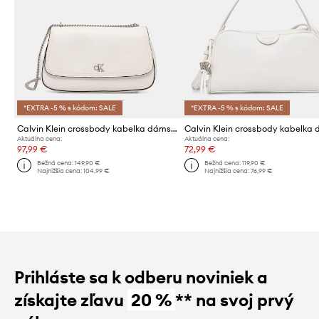
*EXTRA -5 % s kódom: SALE
*EXTRA -5 % s kódom: SALE
Calvin Klein crossbody kabelka dámska z imitácie kože
Aktuálna cena:
Aktuálna cena:
97,99 €
72,99 €
Bežná cena:
149,90 €
Bežná cena:
119,90 €
Najnižšia cena:
104,99 €
Najnižšia cena:
76,99 €
Prihláste sa k odberu noviniek a
získajte zľavu
20 %
** na svoj prvý