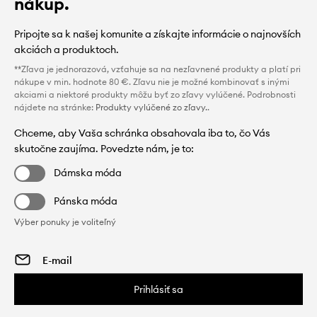
nákup.
Pripojte sa k našej komunite a získajte informácie o najnovších
akciách a produktoch.
**Zľava je jednorazová, vzťahuje sa na nezľavnené produkty a platí pri
nákupe v min. hodnote 80 €. Zľavu nie je možné kombinovať s inými
akciami a niektoré produkty môžu byť zo zľavy vylúčené. Podrobnosti
nájdete na stránke:
Produkty vylúčené zo zľavy.
.
Chceme, aby Vaša schránka obsahovala iba to, čo Vás
skutočne zaujíma. Povedzte nám, je to:
Dámska móda
Pánska móda
Výber ponuky je voliteľný
Prihlásiť sa