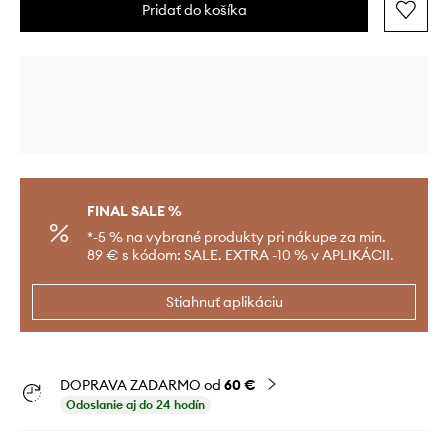
Pridať do košíka
FINAL SALE %
*-5 % na vybrané produkty pri nákupe za min.
89 € s kódom: SALE. EXTRA -10 % v APLIKÁCII.
Stiahnuť aplikáciu
DOPRAVA ZADARMO od
60 €
Odoslanie aj do 24 hodín