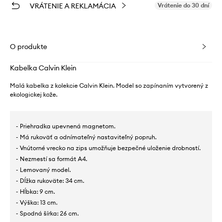
VRÁTENIE A REKLAMÁCIA
Vrátenie do 30 dní
O produkte
Kabelka Calvin Klein
Malá kabelka z kolekcie Calvin Klein. Model so zapínaním vytvorený z
ekologickej kože.
- Priehradka upevnená magnetom.
- Má rukoväť a odnímateľný nastaviteľný popruh.
- Vnútorné vrecko na zips umožňuje bezpečné uloženie drobností.
- Nezmestí sa formát A4.
- Lemovaný model.
- Dĺžka rukoväte: 34 cm.
- Hĺbka: 9 cm.
- Výška: 13 cm.
- Spodná šírka: 26 cm.