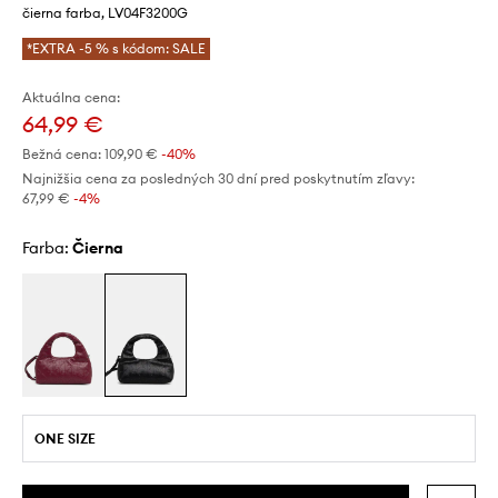
čierna farba, LV04F3200G
*EXTRA -5 % s kódom: SALE
Aktuálna cena:
64,99 €
Bežná cena:
109,90 €
-40%
Najnižšia cena za posledných 30 dní pred poskytnutím zľavy:
67,99 €
 -4%
Farba:
čierna
ONE SIZE