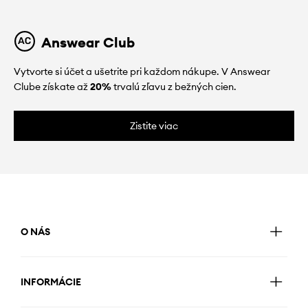
Answear Club
Vytvorte si účet a ušetrite pri každom nákupe. V Answear
Clube získate až
20%
trvalú zľavu z bežných cien.
Zistite viac
O NÁS
INFORMÁCIE