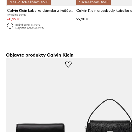
*EXTRA -5 % s kódom: SALE
*-15 % s kódom: SALE
Calvin Klein kabelka dámska z imitácie kože
Aktuálna cena:
60,99 €
99,90 €
Bežná cena:
119,90 €
Najnižšia cena:
65,99 €
Objavte produkty Calvin Klein