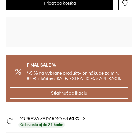
Pridať do košíka
FINAL SALE %
*-5 % na vybrané produkty pri nákupe za min.
89 € s kódom: SALE. EXTRA -10 % v APLIKÁCII.
Stiahnuť aplikáciu
DOPRAVA ZADARMO od
60 €
Odoslanie aj do 24 hodín