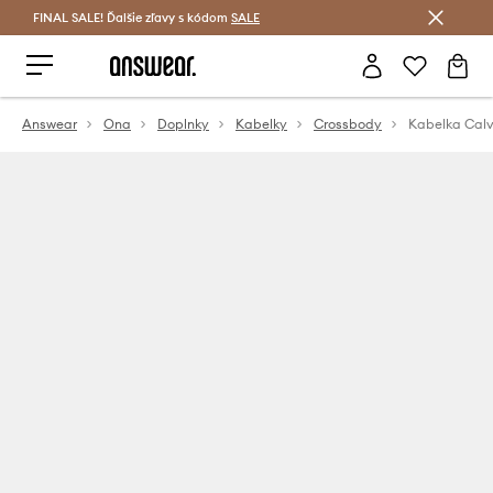
FINAL SALE! Ďalšie zľavy s kódom
Šetrite s Answear Club >
SALE
Answear
Ona
Doplnky
Kabelky
Crossbody
Kabelka Calv