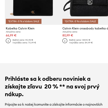
*EXTRA -5 % s kódom: SALE
*EXTRA -5 % s kódom: SALE
Kabelka Calvin Klein
Aktuálna cena:
Aktuálna cena:
66,99 €
80,99 €
Bežná cena:
90,95 €
Bežná cena:
139,90 €
Najnižšia cena:
70,99 €
Najnižšia cena:
84,99 €
Prihláste sa k odberu noviniek a
získajte zľavu
20 %
** na svoj prvý
nákup.
Pripojte sa k našej komunite a získajte informácie o najnovších