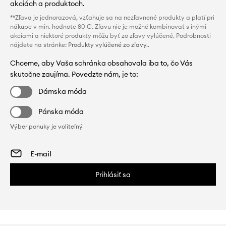
akciách a produktoch.
**Zľava je jednorazová, vzťahuje sa na nezľavnené produkty a platí pri
nákupe v min. hodnote 80 €. Zľavu nie je možné kombinovať s inými
akciami a niektoré produkty môžu byť zo zľavy vylúčené. Podrobnosti
nájdete na stránke:
Produkty vylúčené zo zľavy.
.
Chceme, aby Vaša schránka obsahovala iba to, čo Vás
skutočne zaujíma. Povedzte nám, je to:
Dámska móda
Pánska móda
Výber ponuky je voliteľný
Prihlásiť sa