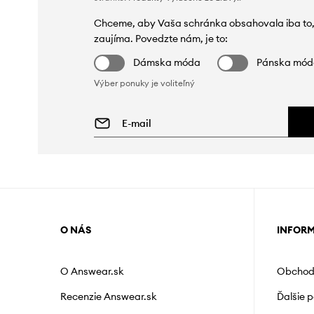
Chceme, aby Vaša schránka obsahovala iba to,
zaujíma. Povedzte nám, je to:
Dámska móda
Pánska mó
Výber ponuky je voliteľný
O NÁS
INFOR
O Answear.sk
Obchod
Recenzie Answear.sk
Ďalšie 