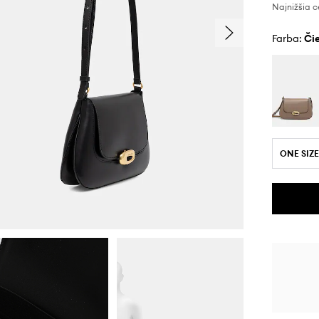
Najnižšia c
Farba:
č
ONE SIZE