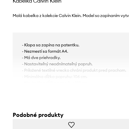
Kabelka Calvin Klein
Malá kabelka z kolekcie Calvin Klein. Model so zapínaním vytv
- Klopa sa zapína na patentku.
- Nezmestí sa formát A4.
- Má dve priehradky.
- Nastaviteľný neodnímateľný popruh.
- Priložené textilné vrecko chráni produkt pred prachom.
- Minimálna dĺžka popruhu: 106 cm.
- Maximálna dĺžka popruhu: 122 cm.
- Hĺbka: 7 cm.
- Výška: 18 cm.
- Spodná šírka: 28 cm.
Podobné produkty