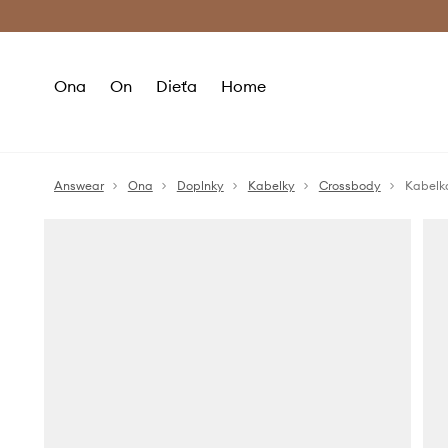
Premium Fashion Benefits >
Bezpla
Ona
On
Dieťa
Home
Answear
Ona
Doplnky
Kabelky
Crossbody
Kabelka