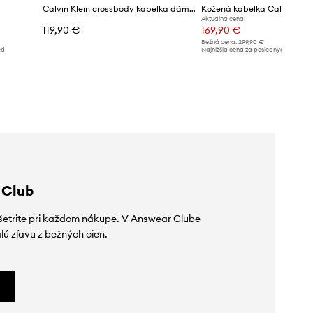
Calvin Klein crossbody kabelka dámska
Kožená kabelka Calvin Klei
Aktuálna cena:
119,90 €
169,90 €
Bežná cena:
299,90 €
ed
Najnižšia cena za posledných 30 dní 
poskytnutím zľavy:
189,90 €
 Club
ušetrite pri každom nákupe. V Answear Clube
lú zľavu z bežných cien.