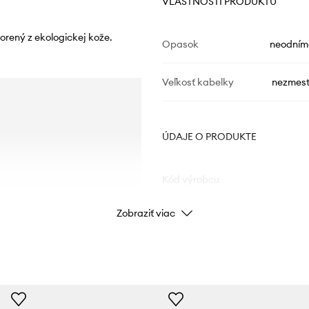
VLASTNOSTI PRODUKTU
orený z ekologickej kože.
Opasok
neodním
Veľkosť kabelky
nezmest
ÚDAJE O PRODUKTE
Kód výrobcu
Zobraziť viac
Farba
Značka
Výrobca