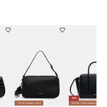
-10%
*-25 % s kódom: SALE
*EXTRA -10 % s kódom:SALE