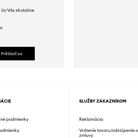
 čo Vás skutočne
da
Prihlásiť sa
MÁCIE
SLUŽBY ZÁKAZNÍKOM
né podmienky
Reklamácia
podmienky
Vrátenie tovaru/odstúpenie 
zmluvy