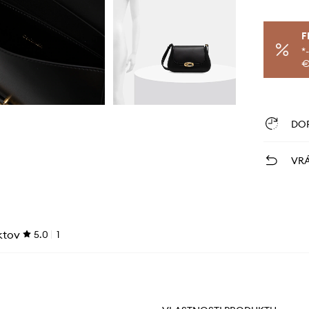
F
*
€
DO
VRÁ
ktov
5.0
1