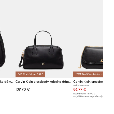
*-15 % s kódom: SALE
*EXTRA -5 % s kódom: SALE
Calvin Klein crossbody kabelka dámska
Calvin Klein crossbody kabelka dámska z imitácie kože
Aktuálna cena:
139,90 €
86,99 €
Bežná cena:
139,90 €
Najnižšia cena za posledných 30 dní 
poskytnutím zľavy:
92,99 €