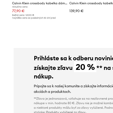
Calvin Klein crossbody kabelka dámska z imitácie kože
Aktuálna cena:
77,90 €
139,90 €
Bežná cena:
129,90 €
Najnižšia cena za posledných 30 dní pred
poskytnutím zľavy:
81,99 €
Prihláste sa k odberu novini
20 %
získajte zľavu
** na
nákup.
Pripojte sa k našej komunite a získajte informác
akciách a produktoch.
**Zľava je jednorazová, vzťahuje sa na nezľavnené prod
nákupe v min. hodnote 80 €. Zľavu nie je možné kombi
a niektoré produkty môžu byť zo zľavy vylúčené. Podr
stránke:
Produkty vylúčené zo zľavy.
.