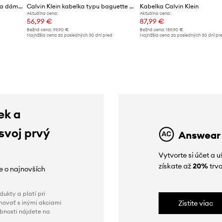
Calvin Klein crossbody kabelka dámska z imitácie kože
Calvin Klein kabelka typu baguette dámska z imitácie kože
Kabelka Calvin Klein
Aktuálna cena:
Aktuálna cena:
56,99 €
87,99 €
Bežná cena:
99,90 €
Bežná cena:
159,90 €
Najnižšia cena za posledných 30 dní pred
Najnižšia cena za posledných 30 dní pr
poskytnutím zľavy:
59,99 €
poskytnutím zľavy:
92,99 €
ek a
 svoj prvý
Answear
Vytvorte si účet a 
získate až
20%
trva
ie o najnovších
ukty a platí pri
novať s inými akciami
Zistite viac
obnosti nájdete na