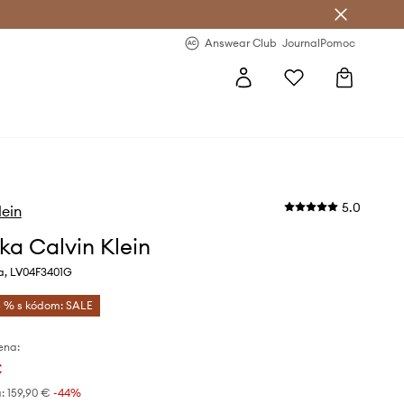
nswear Club >
-20 % na prvý nákup >
Answear Club
Journal
Pomoc
5.0
lein
ka Calvin Klein
ba, LV04F3401G
 % s kódom: SALE
ena:
€
:
159,90 €
-44%