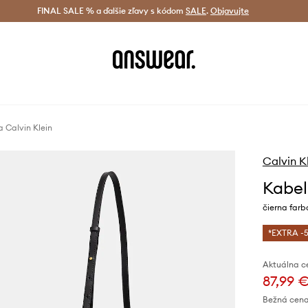
tná doprava od 60 € >
FINAL SALE % a ďalšie zľavy s kódom
Doručenie aj do 24 h >
SALE
.
Objavujte
Šetrite s A
 Calvin Klein
Calvin K
Kabel
čierna far
*EXTRA -5
Aktuálna c
87,99 
Bežná cena