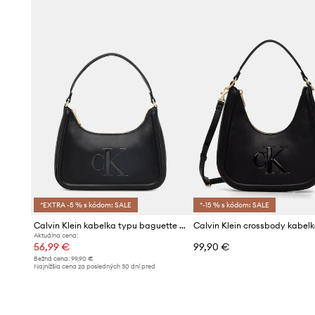
*EXTRA -5 % s kódom: SALE
*-15 % s kódom: SALE
Calvin Klein kabelka typu baguette dámska z imitácie kože
Aktuálna cena:
56,99 €
99,90 €
Bežná cena:
99,90 €
Najnižšia cena za posledných 30 dní pred
poskytnutím zľavy:
59,99 €