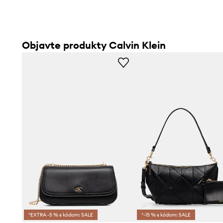
Objavte produkty Calvin Klein
*EXTRA -5 % s kódom: SALE
*-15 % s kódom: SALE