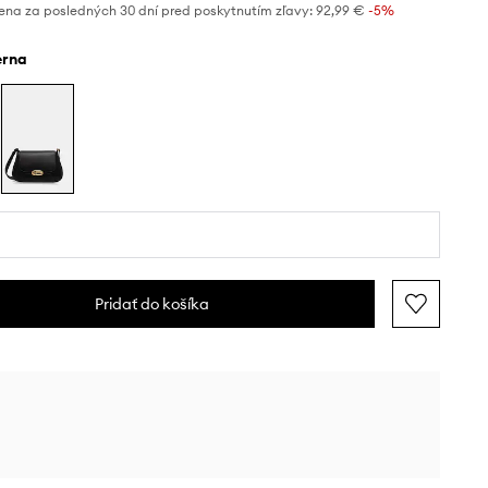
ena za posledných 30 dní pred poskytnutím zľavy:
92,99 €
 -5%
ierna
Pridať do košíka