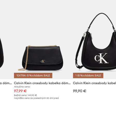
ID produktu
*EXTRA -5 % s kódom: SALE
*-15 % s kódom: SALE
Calvin Klein crossbody kabelka dámska
Calvin Klein crossbody kabelka dámska z imitácie kože
Aktuálna cena:
97,99 €
99,90 €
Bežná cena:
149,90 €
Najnižšia cena za posledných 30 dní pred
poskytnutím zľavy:
104,99 €