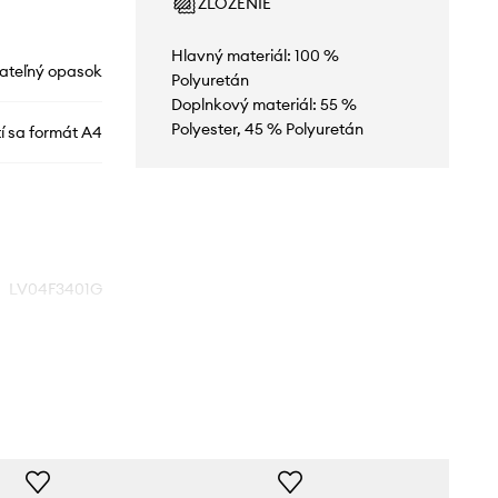
ZLOŽENIE
Hlavný materiál: 100 %
ateľný opasok
Polyuretán
Doplnkový materiál: 55 %
Polyester, 45 % Polyuretán
í sa formát A4
LV04F3401G
čierna
Calvin Klein