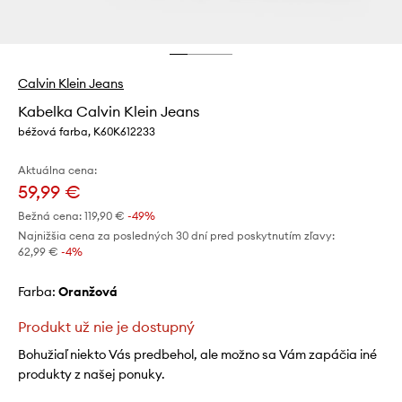
Calvin Klein Jeans
Kabelka Calvin Klein Jeans
béžová farba, K60K612233
Aktuálna cena:
59,99 €
Bežná cena:
119,90 €
-49%
Najnižšia cena za posledných 30 dní pred poskytnutím zľavy:
62,99 €
 -4%
Farba:
oranžová
Produkt už nie je dostupný
Bohužiaľ niekto Vás predbehol, ale možno sa Vám zapáčia iné
produkty z našej ponuky.