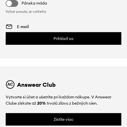
Pánska móda
Výber ponuky je voliteľný
Prihlásiť sa
Answear Club
Vytvorte si účet a ušetrite pri každom nákupe. V Answear
Clube získate až
20%
trvalú zľavu z bežných cien.
Zistite viac