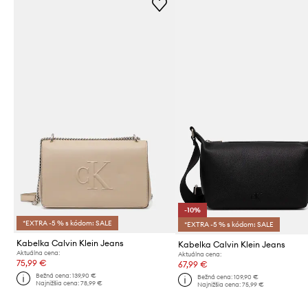
-10%
*EXTRA -5 % s kódom: SALE
*EXTRA -5 % s kódom: SALE
Kabelka Calvin Klein Jeans
Kabelka Calvin Klein Jeans
Aktuálna cena:
Aktuálna cena:
75,99 €
67,99 €
Bežná cena:
139,90 €
Bežná cena:
109,90 €
Najnižšia cena:
78,99 €
Najnižšia cena:
75,99 €