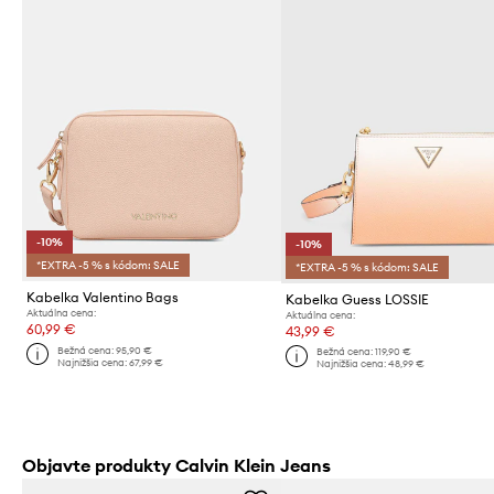
-10%
-10%
*EXTRA -5 % s kódom: SALE
*EXTRA -5 % s kódom: SALE
Kabelka Valentino Bags
Kabelka Guess LOSSIE
Aktuálna cena:
Aktuálna cena:
60,99 €
43,99 €
Bežná cena:
95,90 €
Bežná cena:
119,90 €
Najnižšia cena:
67,99 €
Najnižšia cena:
48,99 €
Objavte produkty Calvin Klein Jeans