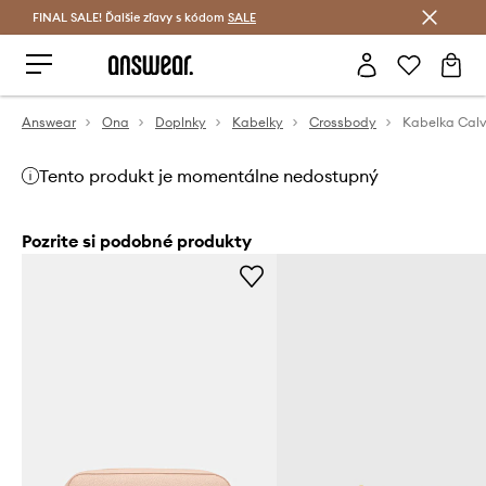
FINAL SALE! Ďalšie zľavy s kódom
Šetrite s Answear Club >
SALE
Answear
Ona
Doplnky
Kabelky
Crossbody
Kabelka Calv
Tento produkt je momentálne nedostupný
Pozrite si podobné produkty