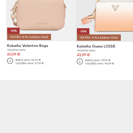
-10%
-10%
*EXTRA -5 % s kódom: SALE
*EXTRA -5 % s kódom: SALE
Kabelka Valentino Bags
Kabelka Guess LOSSIE
Aktuálna cena:
Aktuálna cena:
60,99 €
43,99 €
Bežná cena:
95,90 €
Bežná cena:
119,90 €
Najnižšia cena:
67,99 €
Najnižšia cena:
48,99 €