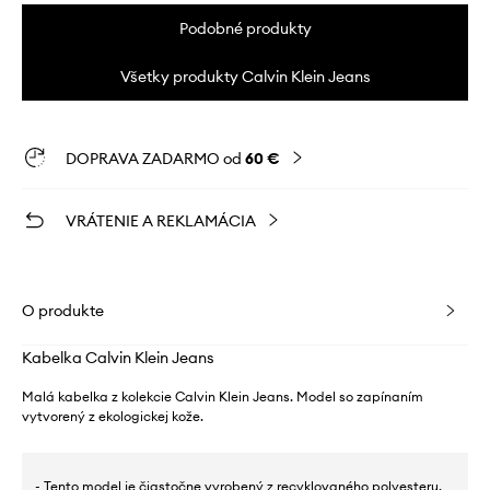
Podobné produkty
Všetky produkty Calvin Klein Jeans
DOPRAVA ZADARMO od
60 €
VRÁTENIE A REKLAMÁCIA
O produkte
Kabelka Calvin Klein Jeans
Malá kabelka z kolekcie Calvin Klein Jeans. Model so zapínaním
vytvorený z ekologickej kože.
- Tento model je čiastočne vyrobený z recyklovaného polyesteru.