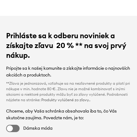
Prihláste sa k odberu noviniek a
získajte zľavu
20 %
** na svoj prvý
nákup.
Pripojte sa k našej komunite a získajte informácie o najnovších
akciách a produktoch.
**Zľava je jednorazová, vzťahuje sa na nezľavnené produkty a platí pri
nákupe v min. hodnote 80 €. Zľavu nie je možné kombinovať s inými
akciami a niektoré produkty môžu byť zo zľavy vylúčené. Podrobnosti
nájdete na stránke:
Produkty vylúčené zo zľavy.
.
Chceme, aby Vaša schránka obsahovala iba to, čo Vás
skutočne zaujíma. Povedzte nám, je to:
Dámska móda