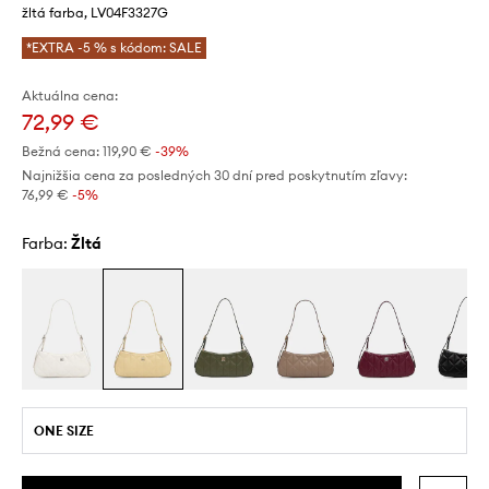
žltá farba, LV04F3327G
*EXTRA -5 % s kódom: SALE
Aktuálna cena:
72,99 €
Bežná cena:
119,90 €
-39%
Najnižšia cena za posledných 30 dní pred poskytnutím zľavy:
76,99 €
 -5%
Farba:
žltá
ONE SIZE