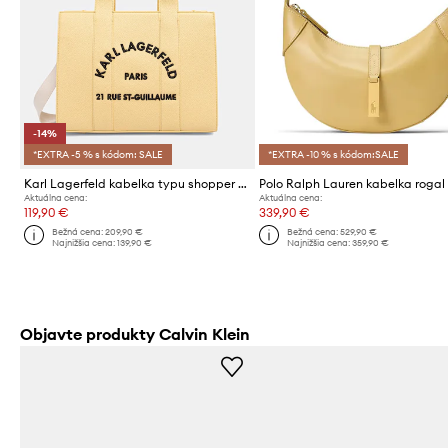
-14%
*EXTRA -5 % s kódom: SALE
*EXTRA -10 % s kódom:SALE
Karl Lagerfeld kabelka typu shopper dámska z imitácie kože K/RSG MD
Aktuálna cena:
Aktuálna cena:
119,90 €
339,90 €
Bežná cena:
209,90 €
Bežná cena:
529,90 €
Najnižšia cena:
139,90 €
Najnižšia cena:
359,90 €
Objavte produkty Calvin Klein