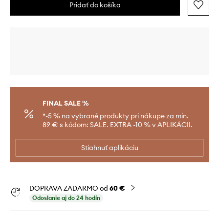
Pridať do košíka
FINAL SALE %
*-5 % na vybrané produkty pri nákupe za min.
89 € s kódom: SALE. EXTRA -10 % v APLIKÁCII.
Stiahnuť aplikáciu
DOPRAVA ZADARMO od
60 €
Odoslanie aj do 24 hodín