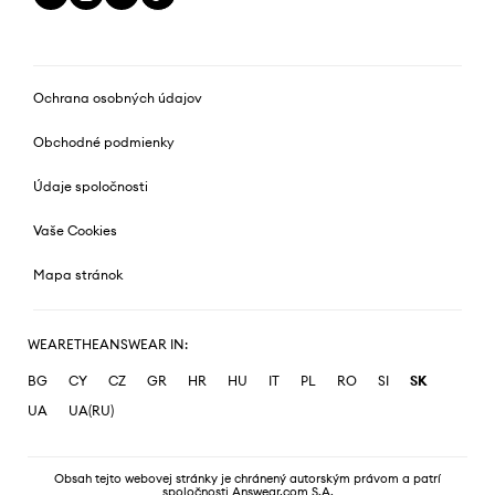
Ochrana osobných údajov
Obchodné podmienky
Údaje spoločnosti
Vaše Cookies
Mapa stránok
WEARETHEANSWEAR IN:
BG
CY
CZ
GR
HR
HU
IT
PL
RO
SI
SK
UA
UA(RU)
Obsah tejto webovej stránky je chránený autorským právom a patrí
spoločnosti Answear.com S.A.