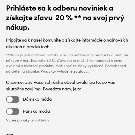
Prihláste sa k odberu noviniek a
získajte zľavu
20 %
** na svoj prvý
nákup.
Pripojte sa k našej komunite a získajte informácie o najnovších
akciách a produktoch.
**Zľava je jednorazová, vzťahuje sa na nezľavnené produkty a platí pri
nákupe v min. hodnote 80 €. Zľavu nie je možné kombinovať s inými
akciami a niektoré produkty môžu byť zo zľavy vylúčené. Podrobnosti
nájdete na stránke:
Produkty vylúčené zo zľavy.
.
Chceme, aby Vaša schránka obsahovala iba to, čo Vás
skutočne zaujíma. Povedzte nám, je to:
Dámska móda
Pánska móda
Výber ponuky je voliteľný