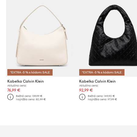
*EXTRA -5 % s kódom: SALE
*EXTRA -5 % s kódom: SALE
Kabelka Calvin Klein
Kabelka Calvin Klein
Aktuálna cena:
Aktuálna cena:
76,99 €
92,99 €
Bežná cena:
139,99 €
Bežná cena:
149,90 €
Najnižšia cena:
80,99 €
Najnižšia cena:
97,99 €