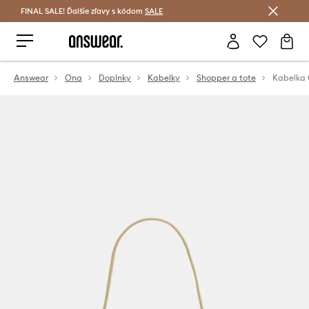
FINAL SALE! Ďalšie zľavy s kódom
Šetrite s Answear Club >
SALE
Answear
Ona
Doplnky
Kabelky
Shopper a tote
Kabelka 