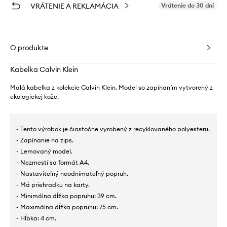
VRÁTENIE A REKLAMÁCIA
Vrátenie do 30 dní
O produkte
Kabelka Calvin Klein
Malá kabelka z kolekcie Calvin Klein. Model so zapínaním vytvorený z
ekologickej kože.
- Tento výrobok je čiastočne vyrobený z recyklovaného polyesteru.
- Zapínanie na zips.
- Lemovaný model.
- Nezmestí sa formát A4.
- Nastaviteľný neodnímateľný popruh.
- Má priehradku na karty.
- Minimálna dĺžka popruhu: 39 cm.
- Maximálna dĺžka popruhu: 75 cm.
- Hĺbka: 4 cm.