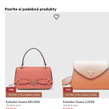
Pozrite si podobné produkty
-10%
-11%
*EXTRA -5 % s kódom: SALE
*EXTRA -5 % s kódom: SALE
Kabelka Guess ARLENA
Kabelka Guess LOSSIE
Aktuálna cena:
Aktuálna cena:
53,99 €
51,99 €