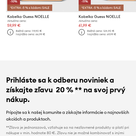
-10%
-11%
*EXTRA -5 % s kódom: SALE
*EXTRA -5 % s kódom: SALE
Kabelka Guess NOELLE
Kabelka Guess NOELLE
Aktuálna cena:
Aktuálna cena:
59,99 €
61,99 €
Bežná cena:
119,90 €
Bežná cena:
124,90 €
Najnižšia cena:
66,99 €
Najnižšia cena:
69,99 €
Prihláste sa k odberu noviniek a
získajte zľavu
20 %
** na svoj prvý
nákup.
Pripojte sa k našej komunite a získajte informácie o najnovších
akciách a produktoch.
**Zľava je jednorazová, vzťahuje sa na nezľavnené produkty a platí pri
nákupe v min. hodnote 80 €. Zľavu nie je možné kombinovať s inými