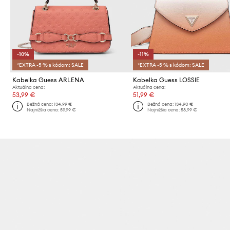
-10%
-11%
*EXTRA -5 % s kódom: SALE
*EXTRA -5 % s kódom: SALE
Kabelka Guess ARLENA
Kabelka Guess LOSSIE
Aktuálna cena:
Aktuálna cena:
53,99 €
51,99 €
Bežná cena:
134,99 €
Bežná cena:
134,90 €
Najnižšia cena:
59,99 €
Najnižšia cena:
58,99 €