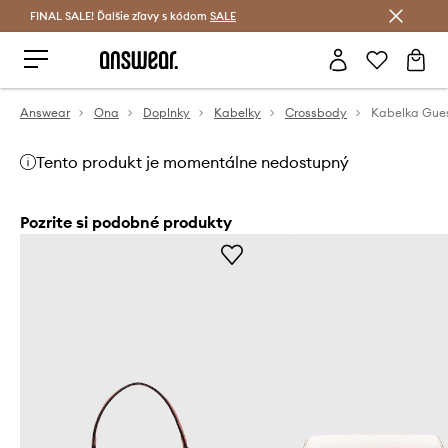
FINAL SALE! Ďalšie zľavy s kódom
Šetrite s Answear Club >
SALE
Answear
Ona
Doplnky
Kabelky
Crossbody
Kabelka Gue
Tento produkt je momentálne nedostupný
Pozrite si podobné produkty