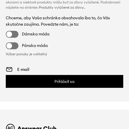
akciami a niektoré produkty môžu byť zo zľavy vylúčené. Podrobnosti
nájdete na stránke:
Produkty vylúčené zo zľavy.
.
Chceme, aby Vaša schránka obsahovala iba to, čo Vás
skutočne zaujíma. Povedzte nám, je to:
Dámska móda
Pánska móda
Výber ponuky je voliteľný
Prihlásiť sa
Answear Club