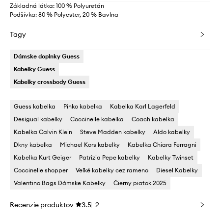
Základná látka: 100 % Polyuretán
Podšívka: 80 % Polyester, 20 % Bavlna
Tagy
Dámske doplnky Guess
Kabelky Guess
Kabelky crossbody Guess
Guess kabelka
Pinko kabelka
Kabelka Karl Lagerfeld
Desigual kabelky
Coccinelle kabelka
Coach kabelka
Kabelka Calvin Klein
Steve Madden kabelky
Aldo kabelky
Dkny kabelka
Michael Kors kabelky
Kabelka Chiara Ferragni
Kabelka Kurt Geiger
Patrizia Pepe kabelky
Kabelky Twinset
Coccinelle shopper
Veľké kabelky cez rameno
Diesel Kabelky
Valentino Bags Dámske Kabelky
Čierny piatok 2025
Recenzie produktov
3.5
2