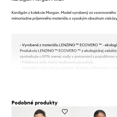
Kardigán z kolekcie Morgan. Model vyrobený zo vzorovaného 
mimoriadne príjemného materiálu s vysokým obsahom viskózy
- Vyrobené z materiálu LENZING ™ ECOVERO ™ - ekologi
Produkcia LENZING ™ ECOVERO ™ z ekologickej celulózy
spotrebuje o 50% menej vody v porovnaní s populárnou v
- Priliehavý strih, ktorý neobmedzuje pohyb.
- Pohodlné zapínanie na gombík uľahčuje obliekanie a vyz
- Tenká, elastická pletenina.
- Úplet s ozdobnou, metalickou niťou.
- Dĺžka rukáva: 67 cm.
- Dĺžka: 52 cm.
- Šírka v podpazuší: 44 cm.
Podobné produkty
- Veľkosti pre rozmer: S.