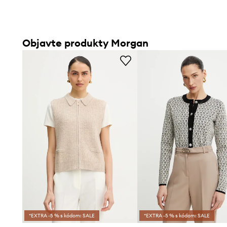
Objavte produkty Morgan
*EXTRA -5 % s kódom: SALE
*EXTRA -5 % s kódom: SALE