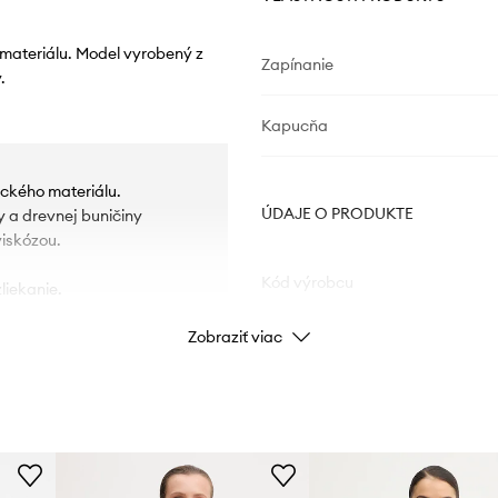
materiálu. Model vyrobený z
Zapínanie
.
Kapucňa
ckého materiálu.
ÚDAJE O PRODUKTE
 a drevnej buničiny
iskózou.
Kód výrobcu
liekanie.
Zobraziť viac
Farba
Značka
Výrobca