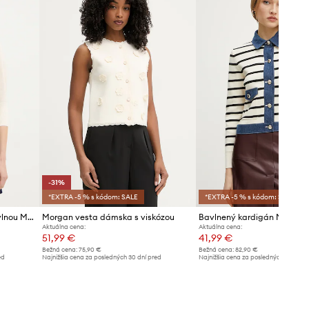
Odporúčame zvoliť veľkosť, ktorú
bežne nosíte.
Tabuľka veľkostí
-31%
*EXTRA -5 % s kódom: SALE
*EXTRA -5 % s kódom: SALE
Morgan kardigán dámsky s vlnou MBATSI
Morgan vesta dámska s viskózou
Bavlnený kardigán Morga
Aktuálna cena:
Aktuálna cena:
51,99 €
41,99 €
Bežná cena:
75,90 €
Bežná cena:
82,90 €
ed
Najnižšia cena za posledných 30 dní pred
Najnižšia cena za posledných 30 dní 
poskytnutím zľavy:
75,90 €
poskytnutím zľavy:
45,99 €