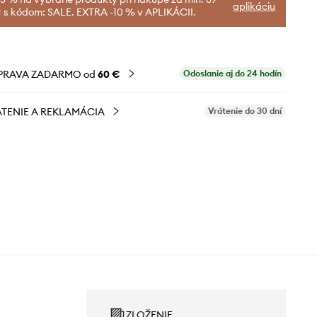
aplikáciu
 s kódom: SALE. EXTRA -10 % v APLIKÁCII.
PRAVA ZADARMO od
60 €
Odoslanie aj do 24 hodín
TENIE A REKLAMÁCIA
Vrátenie do 30 dní
ZLOŽENIE