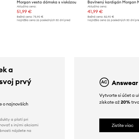
Morgan vesta dámska s viskózou
Bavlnený kardigán Morgan
Aktuálna cena:
Aktuálna cena:
51,99 €
41,99 €
Bežná cena:
75,90 €
Bežná cena:
82,90 €
d
Najnižšia cena za posledných 30 dní pred
Najnižšia cena za posledných 30 dní pr
poskytnutím zľavy:
75,90 €
poskytnutím zľavy:
45,99 €
ek a
 svoj prvý
Answear
Vytvorte si účet a 
získate až
20%
trva
ie o najnovších
ukty a platí pri
novať s inými akciami
Zistite viac
obnosti nájdete na