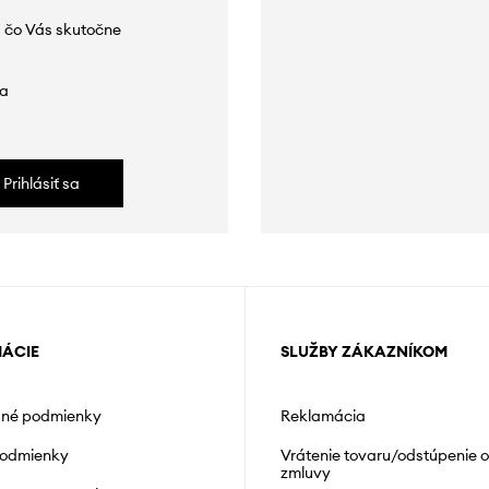
 čo Vás skutočne
da
Prihlásiť sa
MÁCIE
SLUŽBY ZÁKAZNÍKOM
né podmienky
Reklamácia
podmienky
Vrátenie tovaru/odstúpenie 
zmluvy