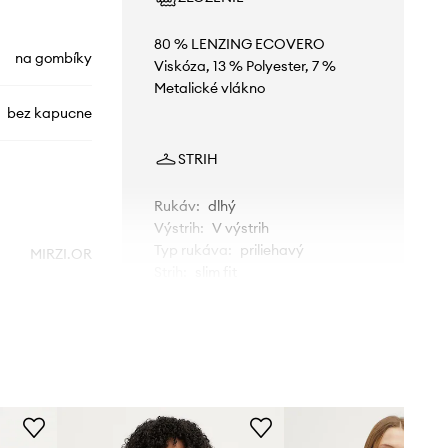
80 % LENZING ECOVERO
na gombíky
Viskóza, 13 % Polyester, 7 %
Metalické vlákno
bez kapucne
STRIH
Rukáv
:
dlhý
Výstrih
:
V výstrih
Typ rukáva
:
priliehavý
MIRZI.OR
Strih
:
slim fit
béžová
ROZMERY
Morgan
Modelka je vysoká 180 cm a má
na sebe veľkosť S
Štandardná veľkosť