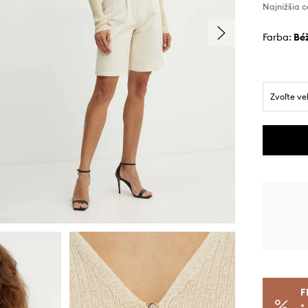
Najnižšia c
Farba:
b
Zvoľte ve
F
*