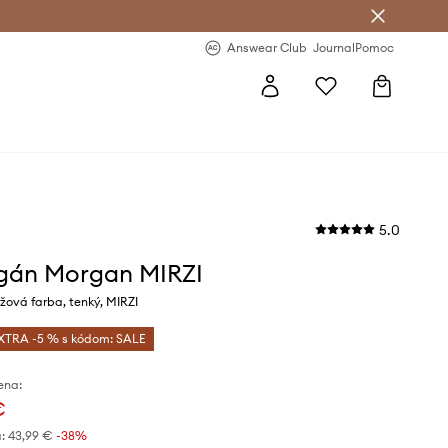
nswear Club >
-20 % na prvý nákup >
Answear Club
Journal
Pomoc
5.0
gán Morgan MIRZI
ová farba, tenký, MIRZI
XTRA -5 % s kódom: SALE
ena:
€
:
43,99 €
-38%