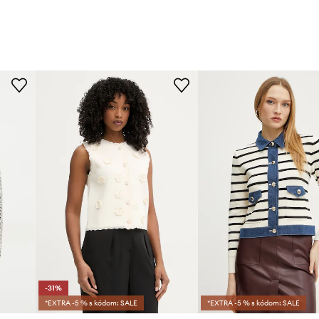
-31%
*EXTRA -5 % s kódom: SALE
*EXTRA -5 % s kódom: SALE