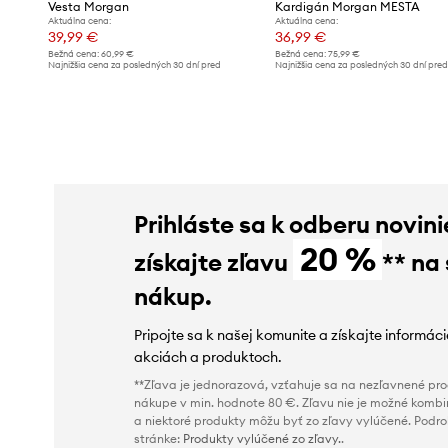
Vesta Morgan
Kardigán Morgan MESTA
Aktuálna cena:
Aktuálna cena:
39,99 €
36,99 €
Bežná cena:
60,99 €
Bežná cena:
75,99 €
Najnižšia cena za posledných 30 dní pred
Najnižšia cena za posledných 30 dní pre
poskytnutím zľavy:
42,99 €
poskytnutím zľavy:
39,99 €
Prihláste sa k odberu novini
20 %
získajte zľavu
** na
nákup.
Pripojte sa k našej komunite a získajte informác
akciách a produktoch.
**Zľava je jednorazová, vzťahuje sa na nezľavnené prod
nákupe v min. hodnote 80 €. Zľavu nie je možné kombi
a niektoré produkty môžu byť zo zľavy vylúčené. Podr
stránke:
Produkty vylúčené zo zľavy.
.