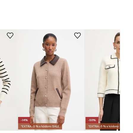
-14%
-50%
*EXTRA -5 % s kódom: SALE
*EXTRA -5 % s kódom: SALE