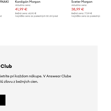
 MNAKI
Kardigán Morgan
Sveter Morgan
Aktuálna cena:
Aktuálna cena:
41,99 €
38,99 €
Bežná cena:
65,90 €
Bežná cena:
77,99 €
ed
Najnižšia cena za posledných 30 dní pred
Najnižšia cena za posledných 30 dní 
poskytnutím zľavy:
48,99 €
poskytnutím zľavy:
77,99 €
 Club
ušetrite pri každom nákupe. V Answear Clube
lú zľavu z bežných cien.