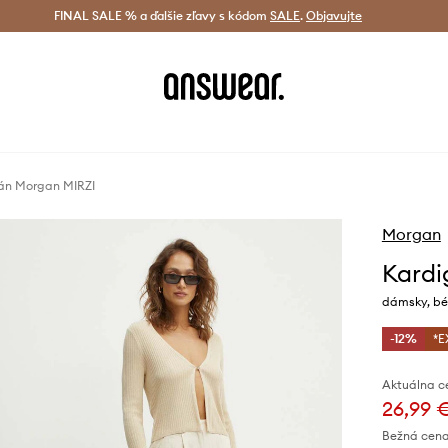
tná doprava od 60 € >
FINAL SALE % a ďalšie zľavy s kódom
Doručenie aj do 24 h >
SALE
.
Objavujte
Šetrite s A
án Morgan MIRZI
Morgan
Kardi
dámsky, béž
-12%
*E
Aktuálna c
26,99 
Bežná cena