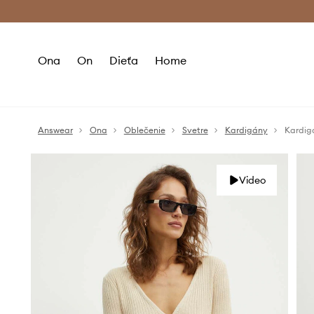
Premium Fashion Benefits >
Bezpla
Ona
On
Dieťa
Home
Answear
Ona
Oblečenie
Svetre
Kardigány
Kardig
Video