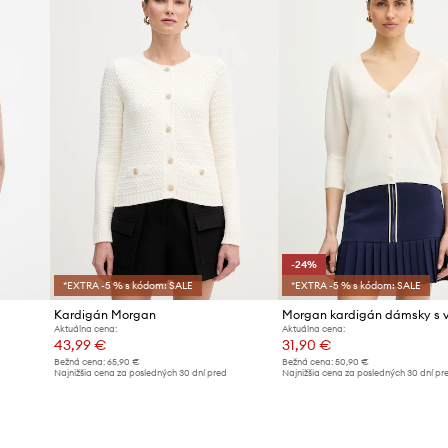
ID produktu
-24%
*EXTRA -5 % s kódom: SALE
*EXTRA -5 % s kódom: SALE
Kardigán Morgan
Aktuálna cena:
Aktuálna cena:
43,99 €
31,90 €
Bežná cena:
65,90 €
Bežná cena:
50,90 €
d
Najnižšia cena za posledných 30 dní pred
Najnižšia cena za posledných 30 dní pr
poskytnutím zľavy:
45,99 €
poskytnutím zľavy:
41,99 €