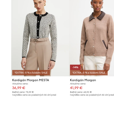
-14%
*EXTRA -5 % s kódom: SALE
*EXTRA -5 % s kódom: SALE
Kardigán Morgan MESTA
Kardigán Morgan
Aktuálna cena:
Aktuálna cena:
36,99 €
41,99 €
Bežná cena:
75,99 €
Bežná cena:
65,90 €
Najnižšia cena za posledných 30 dní pred
Najnižšia cena za posledných 30 dní pre
poskytnutím zľavy:
39,99 €
poskytnutím zľavy:
48,99 €