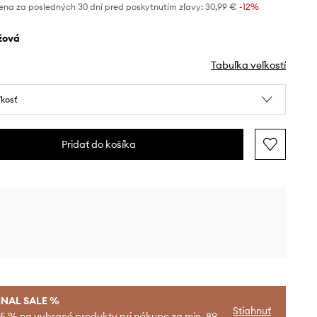
ena za posledných 30 dní pred poskytnutím zľavy:
30,99 €
 -12%
éžová
Tabuľka veľkostí
ľkosť
Pridať do košíka
INAL SALE %
Stiahnuť
-5 % na vybrané produkty pri nákupe za min. 89