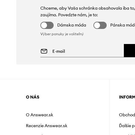
Chceme, aby Vaša schránka obsahovala iba to,
zaujíma. Povedzte nám, je to:
Dámska móda
Pánska mó
Výber ponuky je voliteľný
O NÁS
INFOR
O Answear.sk
Obchod
Recenzie Answear.sk
Ďalšie 