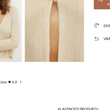
€
DO
VRÁ
ktov
5.0
1
VLASTNOSTI PRODUKTU